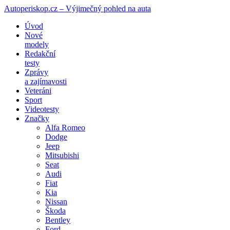
Autoperiskop.cz – Výjimečný pohled na auta
Přejít
Úvod
k
Nové
obsahu
modely
webu
Redakční
testy
Zprávy
a zajímavosti
Veteráni
Sport
Videotesty
Značky
Alfa Romeo
Dodge
Jeep
Mitsubishi
Seat
Audi
Fiat
Kia
Nissan
Škoda
Bentley
Ford