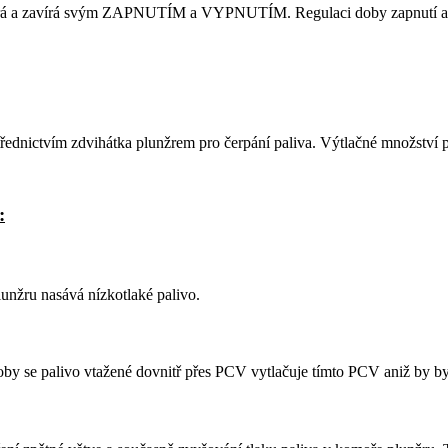
tvírá a zavírá svým ZAPNUTÍM a VYPNUTÍM. Regulaci doby zapnutí a v
řednictvím zdvihátka plunžrem pro čerpání paliva. Výtlačné množství 
:
unžru nasává nízkotlaké palivo.
by se palivo vtažené dovnitř přes PCV vytlačuje tímto PCV aniž by byl