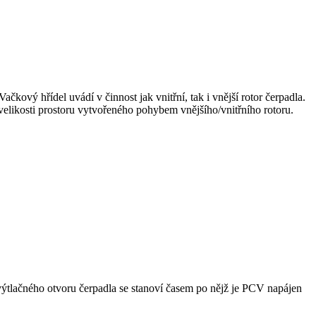
kový hřídel uvádí v činnost jak vnitřní, tak i vnější rotor čerpadla.
velikosti prostoru vytvořeného pohybem vnějšího/vnitřního rotoru.
výtlačného otvoru čerpadla se stanoví časem po nějž je PCV napájen