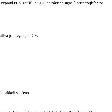
ypnutí PCV zajišťuje ECU na základě signálů přicházejících ze
paliva pak reguluje PCV.
o jakkoli stlačeno.