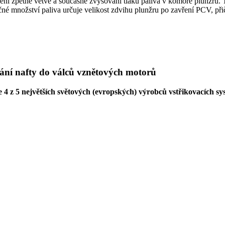
ní zpětné větve a současně zvyšování tlaku paliva v komoře plunžru. 
ačné množství paliva určuje velikost zdvihu plunžru po zavření PCV, př
ání nafty do válců vznětových motorů
 4 z 5 největších světových (evropských) výrobců vstřikovacích sy