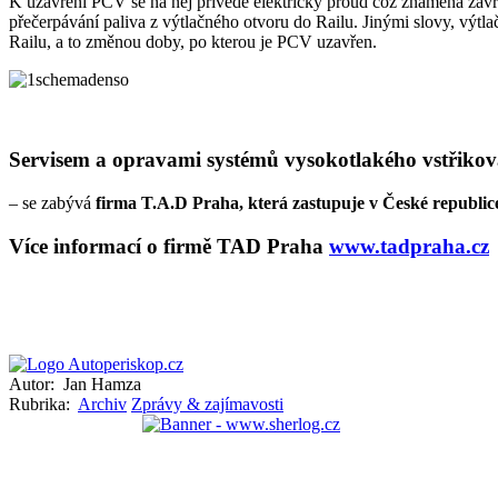
K uzavření PCV se na něj přivede elektrický proud což znamená zavře
přečerpávání paliva z výtlačného otvoru do Railu. Jinými slovy, výtl
Railu, a to změnou doby, po kterou je PCV uzavřen.
Servisem a opravami systémů vysokotlakého vstřikov
– se zabývá
firma T.A.D Praha, která zastupuje v České republice
Více informací o firmě TAD Praha
www.tadpraha.cz
Autor:
Jan Hamza
Rubrika:
Archiv
Zprávy & zajímavosti