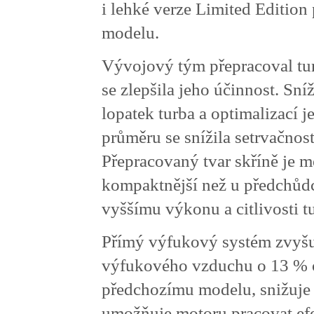
i lehké verze Limited Edition
modelu.
Vývojový tým přepracoval t
se zlepšila jeho účinnost. Sn
lopatek turba a optimalizací je
průměru se snížila setrvačnost
Přepracovaný tvar skříně je m
kompaktnější než u předchůdc
vyššímu výkonu a citlivosti 
Přímý výfukový systém zvyšu
výfukového vzduchu o 13 % 
předchozímu modelu, snižuje p
umožňuje motoru pracovat efe