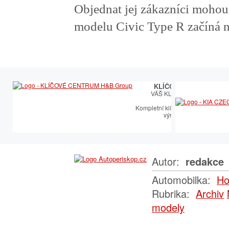
Objednat jej zákazníci mohou
modelu Civic Type R začíná 
KLÍČOVÉ CENTRUM
VÁŠ KLÍČOVÝ PARTNER
Kompletní klíčařský sortiment vče
výroby autoklíčů
Autor:
redakce
Automobilka:
Ho
Rubrika:
Archiv
modely