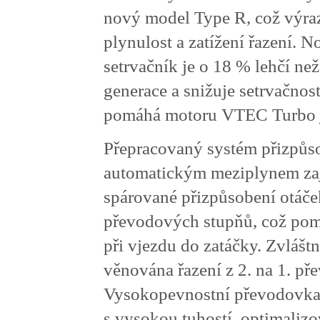
nový model Type R, což výraz
plynulost a zatížení řazení. 
setrvačník je o 18 % lehčí ne
generace a snižuje setrvačnos
pomáhá motoru VTEC Turbo je
Přepracovaný systém přizpůso
automatickým meziplynem zaj
spárované přizpůsobení otáček
převodových stupňů, což po
při vjezdu do zatáčky. Zvlášt
věnována řazení z 2. na 1. př
Vysokopevnostní převodovka 
s vysokou tuhostí, optimaliz