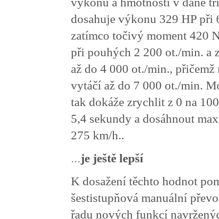
výkonu a hmotnosti v dané tř
dosahuje výkonu 329 HP při 6
zatímco točivý moment 420 N
při pouhých 2 200 ot./min. a 
až do 4 000 ot./min., přičemž
vytáčí až do 7 000 ot./min. 
tak dokáže zrychlit z 0 na 1
5,4 sekundy a dosáhnout maxi
275 km/h..
…
je ještě lepší
K dosažení těchto hodnot po
šestistupňová manuální převo
řadu nových funkcí navržený