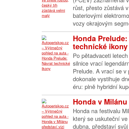
růst, přesto zůstává 
bateriovými elektromo
vozy okrajovým segme
Honda Prelude:
technické ikony
Po pětadvaceti letech
silnice vrací legendá
Prelude. A vrací se v
dokonale vystihuje d
éru: plně hybridní kup
Honda v Milánu p
Honda na festivalu M
který se uskuteční ve
dubna, představí svůj 