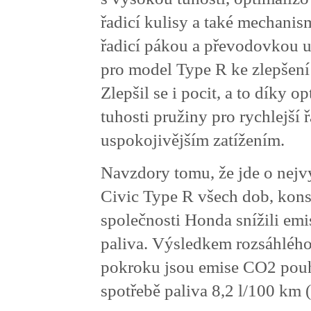
řadicí kulisy a také mechani
řadicí pákou a převodovkou u
pro model Type R ke zlepšení 
Zlepšil se i pocit, a to díky o
tuhosti pružiny pro rychlejší ř
uspokojivějším zatížením.
Navzdory tomu, že jde o nej
Civic Type R všech dob, kons
společnosti Honda snížili emi
paliva. Výsledkem rozsáhléh
pokroku jsou emise CO2 pou
spotřebě paliva 8,2 l/100 km