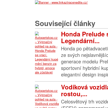
Související články
Honda Prelude s
Legendární...
Honda po pětadvaceti 
ze svých nejslavnější
generace modelu Prel
sportovní hybridní kup
elegantní design inspi
Vodíková vozidl
rostou,...
Celosvětový trh vozide
(FCEV) zaznamenal v