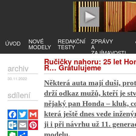
NOVÉ
REDAKČNÍ
ZPRÁVY
ÚVOD
MODELY
TESTY
A
ZAJÍMAVOSTI
Ručičky nahoru: 25 let Ho
archiv
R… Gratulujeme
30.11.2022
Některá auta mají duši, pro
sdílení
drží odkaz mužů, kteří je stv
nějaký pan Honda – kluk, co
Facebook
Twitter
Gmail
která ještě dnes vede inžen
Outlook.com
Email
Pinterest
ji i při návrhu už 11. gener
Evernote
Sdílet
modelu.