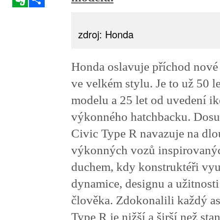
zdroj: Honda
Honda oslavuje příchod nové
ve velkém stylu. Je to už 50 l
modelu a 25 let od uvedení i
výkonného hatchbacku. Dosud
Civic Type R navazuje na dlo
výkonných vozů inspirovaný
duchem, kdy konstruktéři využ
dynamice, designu a užitnost
člověka. Zdokonalili každý a
Type R je nižší a širší než st