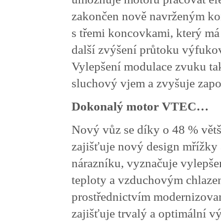
zakončen nově navrženým k
s třemi koncovkami, který má 
další zvýšení průtoku výfuko
Vylepšení modulace zvuku tak
sluchový vjem a zvyšuje zapoj
Dokonalý motor VTEC…
Nový vůz se díky o 48 % větš
zajišťuje nový design mřížky
nárazníku, vyznačuje vylepše
teploty a vzduchovým chlaze
prostřednictvím modernizovan
zajišťuje trvalý a optimální v