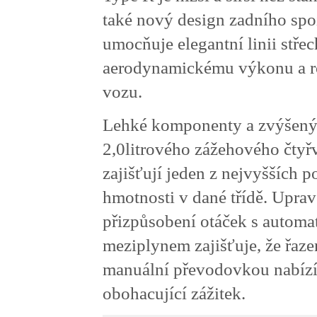
také nový design zadního spoi
umocňuje elegantní linii střec
aerodynamickému výkonu a r
vozu.
Lehké komponenty a zvýšen
2,0litrového zážehového čty
zajišťují jeden z nejvyšších
hmotnosti v dané třídě. Upra
přizpůsobení otáček s autom
meziplynem zajišťuje, že řaze
manuální převodovkou nabízí
obohacující zážitek.