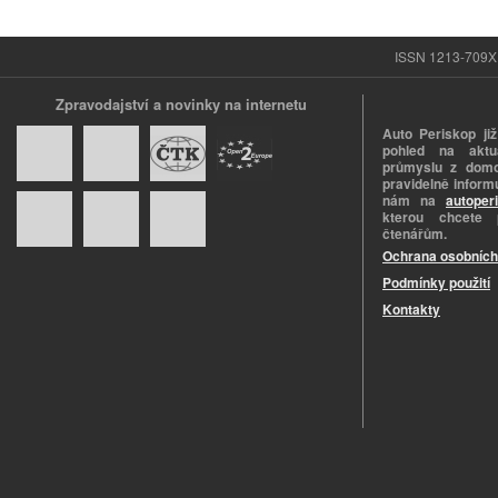
ISSN 1213-709X |
Zpravodajství a novinky na internetu
Auto Periskop již
pohled na aktuá
průmyslu z domo
pravidelně informu
nám na
autoper
kterou chcete 
čtenářům.
Ochrana osobních
Podmínky použití
Kontakty