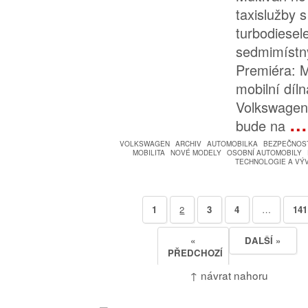
taxislužby
turbodiesel
sedmimístn
Premiéra: M
mobilní díln
Volkswagen
…
bude na
VOLKSWAGEN
ARCHIV
AUTOMOBILKA
BEZPEČNOS
MOBILITA
NOVÉ MODELY
OSOBNÍ AUTOMOBILY
TECHNOLOGIE A VÝ
1
2
3
4
…
141
«
DALŠÍ »
PŘEDCHOZÍ
↑ návrat nahoru