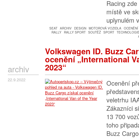
Racing zde
místě ve 
uplynulém 
SEAT
ARCHIV
DESIGN
MOTOROVÁ VOZIDLA
OCENĚNÍ
RALLY
RALLY SPORT
SOUTĚŽ
SPORT
TECHNOLOGIE
Volkswagen ID. Buzz Car
ocenění „International V
2023“
archiv
22.9.2022
Ocenění př
představens
veletrhu IA
Zákazníci si
13 700 vozů
toho připad
Buzz Cargo1