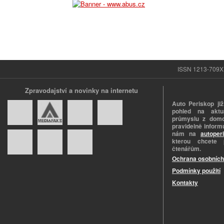
ISSN 1213-709X |
Zpravodajství a novinky na internetu
Auto Periskop již
pohled na aktuá
průmyslu z domo
pravidelně informu
nám na
autoper
kterou chcete 
čtenářům.
Ochrana osobních
Podmínky použití
Kontakty