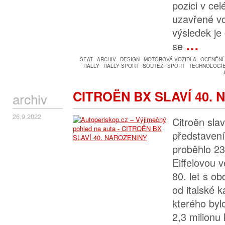
pozici v cel
uzavřené v
výsledek je 
…
se
SEAT
ARCHIV
DESIGN
MOTOROVÁ VOZIDLA
OCENĚNÍ
RALLY
RALLY SPORT
SOUTĚŽ
SPORT
TECHNOLOGIE
CITROËN BX SLAVÍ 40.
archiv
26.9.2022
Citroën slav
představení
proběhlo 23
Eiffelovou v
80. let s 
od italské 
kterého byl
2,3 milionu