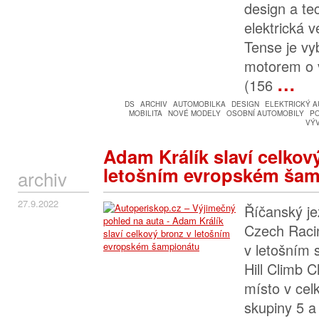
design a te
elektrická 
Tense je v
motorem o 
…
(156
DS
ARCHIV
AUTOMOBILKA
DESIGN
ELEKTRICKÝ 
MOBILITA
NOVÉ MODELY
OSOBNÍ AUTOMOBILY
P
VÝ
Adam Králík slaví celkov
letošním evropském šam
archiv
27.9.2022
Říčanský j
Czech Racin
v letošním 
Hill Climb 
místo v celk
skupiny 5 a