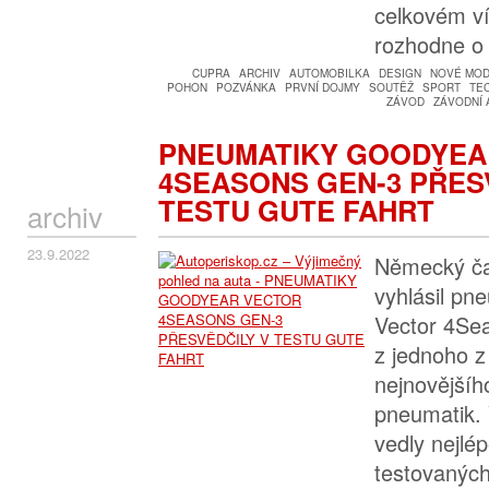
celkovém ví
rozhodne 
CUPRA
ARCHIV
AUTOMOBILKA
DESIGN
NOVÉ MOD
POHON
POZVÁNKA
PRVNÍ DOJMY
SOUTĚŽ
SPORT
TE
ZÁVOD
ZÁVODNÍ 
PNEUMATIKY GOODYEA
4SEASONS GEN-3 PŘES
TESTU GUTE FAHRT
archiv
23.9.2022
Německý ča
vyhlásil pn
Vector 4Se
z jednoho z
nejnovějšíh
pneumatik. 
vedly nejlé
testovaných 