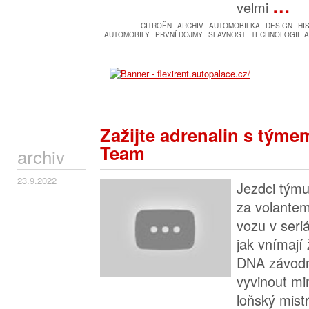
…
velmi
CITROËN
ARCHIV
AUTOMOBILKA
DESIGN
HI
AUTOMOBILY
PRVNÍ DOJMY
SLAVNOST
TECHNOLOGIE A
Zažijte adrenalin s tý
Team
archiv
23.9.2022
Jezdci tým
za volantem
vozu v seri
jak vnímají 
DNA závodn
vyvinout mi
loňský mist