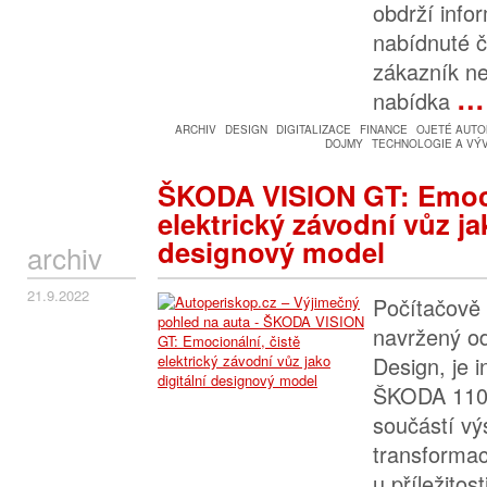
obdrží info
nabídnuté č
zákazník n
…
nabídka
ARCHIV
DESIGN
DIGITALIZACE
FINANCE
OJETÉ AUTO
DOJMY
TECHNOLOGIE A VÝ
ŠKODA VISION GT: Emoci
elektrický závodní vůz ja
designový model
archiv
21.9.2022
Počítačově
navržený 
Design, je 
ŠKODA 1100
součástí vý
transformac
u příležitos