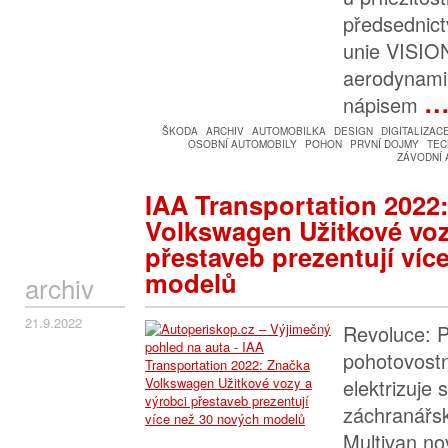
předsednic
unie VISION
aerodynami
nápisem
ŠKODA
ARCHIV
AUTOMOBILKA
DESIGN
DIGITALIZAC
OSOBNÍ AUTOMOBILY
POHON
PRVNÍ DOJMY
TEC
ZÁVODNÍ 
IAA Transportation 2022
Volkswagen Užitkové voz
přestaveb prezentují víc
modelů
archiv
21.9.2022
Revoluce: P
pohotovostn
elektrizuje
záchranářsk
Multivan no