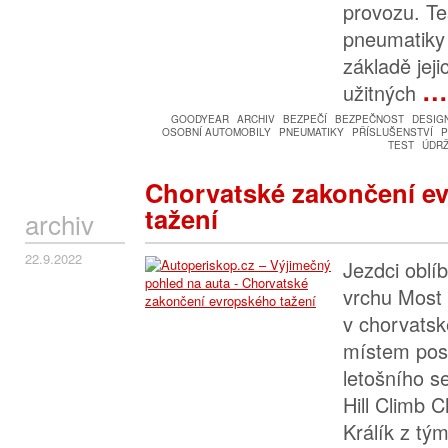
provozu. Tes
pneumatiky 
základě jeji
…
užitných
GOODYEAR
ARCHIV
BEZPEČÍ
BEZPEČNOST
DESIG
OSOBNÍ AUTOMOBILY
PNEUMATIKY
PŘÍSLUŠENSTVÍ
P
TEST
ÚDR
Chorvatské zakončení e
tažení
archiv
22.9.2022
Jezdci oblí
vrchu Most 
v chorvatsk
místem posl
letošního s
Hill Climb
Králík z tý