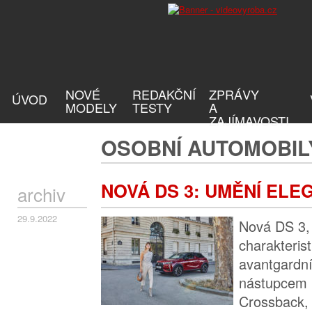
NOVÉ
REDAKČNÍ
ZPRÁVY
ÚVOD
MODELY
TESTY
A
ZAJÍMAVOSTI
OSOBNÍ AUTOMOBIL
NOVÁ DS 3: UMĚNÍ ELE
archiv
29.9.2022
Nová DS 3, 
charakteris
avantgardní 
nástupcem 
Crossback, 