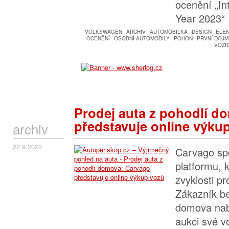
ocenění „In
Year 2023“
VOLKSWAGEN
ARCHIV
AUTOMOBILKA
DESIGN
ELE
OCENĚNÍ
OSOBNÍ AUTOMOBILY
POHON
PRVNÍ DOJM
VOZI
Prodej auta z pohodlí d
představuje online výku
archiv
22.9.2022
Carvago spo
platformu, 
zvyklosti pr
Zákazník be
domova nabí
aukci své v