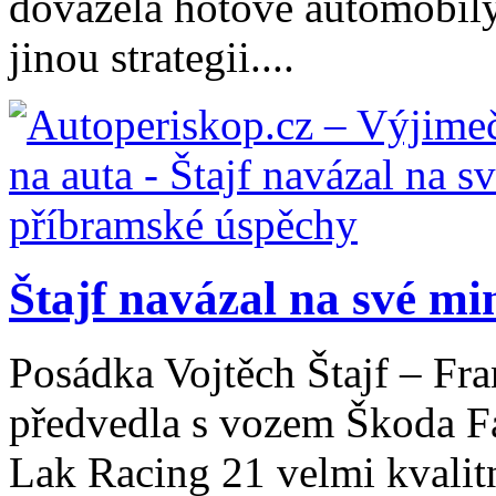
dovážela hotové automobily
jinou strategii....
Štajf navázal na své min
Posádka Vojtěch Štajf – Fra
předvedla s vozem Škoda F
Lak Racing 21 velmi kvalit