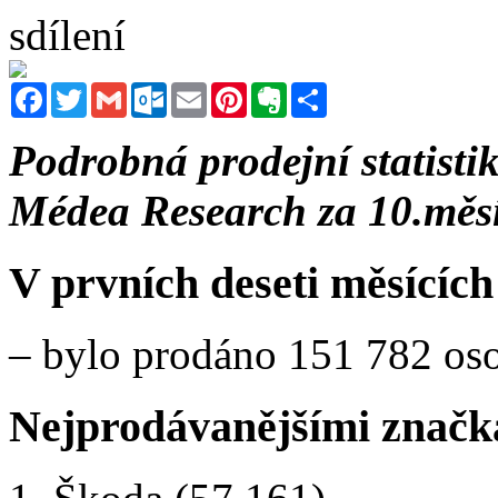
sdílení
Facebook
Twitter
Gmail
Outlook.com
Email
Pinterest
Evernote
Sdílet
Podrobná prodejní statisti
Médea Research za 10.měs
V prvních deseti měsícíc
– bylo prodáno 151 782 oso
Nejprodávanějšími značka