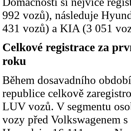
Domácnosti si nejvíce regi
992 vozů), následuje Hyund
431 vozů) a KIA (3 051 voz
Celkové registrace za prv
roku
Během dosavadního období
republice celkově zaregist
LUV vozů. V segmentu osob
vozy před Volkswagenem s 