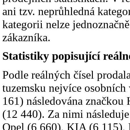
ani tzv. neprůhledná kategor
kategorii nelze jednoznačn
zákazníka.
Statistiky popisující reál
Podle reálných čísel proda
tuzemsku nejvíce osobních
161) následována značkou 
(12 440). Za nimi následuj
Opel (6 660), KIA (6 115), 