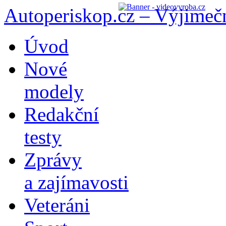
Autoperiskop.cz – Výjimeč
Přejít
Úvod
k
obsahu
Nové
webu
modely
Redakční
testy
Zprávy
a zajímavosti
Veteráni