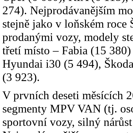
274). Nejprodávanějším mo
stejně jako v loňském roce
prodanými vozy, modely ste
třetí místo – Fabia (15 380)
Hyundai i30 (5 494), Škoda
(3 923).
V prvních deseti měsících 
segmenty MPV VAN (tj. oso
sportovní vozy, silný nárůs