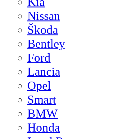
Kia
Nissan
Škoda
Bentley
Ford
Lancia
Opel
Smart
BMW
Honda