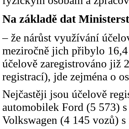
fyzickým osobám a zpracová
Na základě dat Ministers
– že nárůst využívání účelo
meziročně jich přibylo 16,4
účelově zaregistrováno již
registrací), jde zejména o o
Nejčastěji jsou účelově reg
automobilek Ford (5 573) s
Volkswagen (4 145 vozů) s