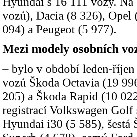
Hyundai s 16 111 vozy. Na 
vozů), Dacia (8 326), Opel 
094) a Peugeot (5 977).
Mezi modely osobních vo
– bylo v období leden-říjen
vozů Škoda Octavia (19 996
205) a Škoda Rapid (10 022
registrací Volkswagen Golf 
Hyundai i30 (5 585), šestá