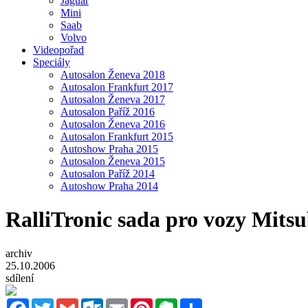
Jaguar
Mini
Saab
Volvo
Videopořad
Speciály
Autosalon Ženeva 2018
Autosalon Frankfurt 2017
Autosalon Ženeva 2017
Autosalon Paříž 2016
Autosalon Ženeva 2016
Autosalon Frankfurt 2015
Autoshow Praha 2015
Autosalon Ženeva 2015
Autosalon Paříž 2014
Autoshow Praha 2014
RalliTronic sada pro vozy Mits
archiv
25.10.2006
sdílení
Facebook
Twitter
Gmail
Outlook.com
Email
Pinterest
Evernote
Sdílet