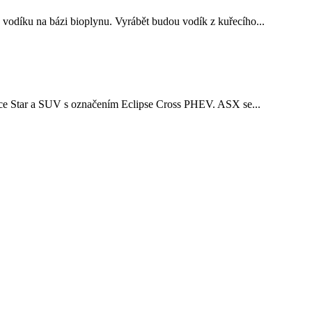
 vodíku na bázi bioplynu. Vyrábět budou vodík z kuřecího...
ace Star a SUV s označením Eclipse Cross PHEV. ASX se...