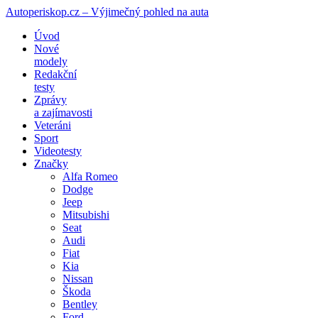
Autoperiskop.cz – Výjimečný pohled na auta
Přejít
Úvod
k
Nové
obsahu
modely
webu
Redakční
testy
Zprávy
a zajímavosti
Veteráni
Sport
Videotesty
Značky
Alfa Romeo
Dodge
Jeep
Mitsubishi
Seat
Audi
Fiat
Kia
Nissan
Škoda
Bentley
Ford