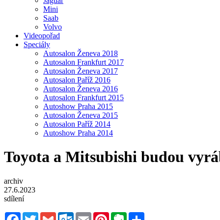
Jaguar
Mini
Saab
Volvo
Videopořad
Speciály
Autosalon Ženeva 2018
Autosalon Frankfurt 2017
Autosalon Ženeva 2017
Autosalon Paříž 2016
Autosalon Ženeva 2016
Autosalon Frankfurt 2015
Autoshow Praha 2015
Autosalon Ženeva 2015
Autosalon Paříž 2014
Autoshow Praha 2014
Toyota a Mitsubishi budou vyrá
archiv
27.6.2023
sdílení
Facebook
Twitter
Gmail
Outlook.com
Email
Pinterest
Evernote
Sdílet