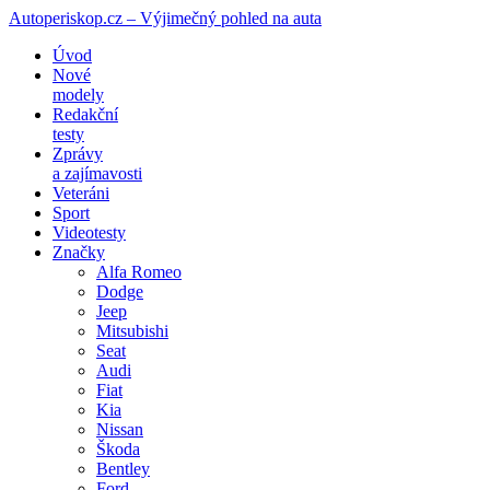
Autoperiskop.cz – Výjimečný pohled na auta
Přejít
Úvod
k
Nové
obsahu
modely
webu
Redakční
testy
Zprávy
a zajímavosti
Veteráni
Sport
Videotesty
Značky
Alfa Romeo
Dodge
Jeep
Mitsubishi
Seat
Audi
Fiat
Kia
Nissan
Škoda
Bentley
Ford