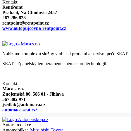
Kontakt:
RentPoint
Praha 4, Na Chodovci 2457
267 286 823
rentpoint@rentpoint.cz
www.autopujcovna-rentpoint.cz
Nabízíme komplexní služby v oblasti prodejní a servisní péče SEAT.
SEAT – španělský temperament s německou technologií
Kontakt:
Máca s.r.o.
Znojemská 86, 586 01 - Jihlava
567 302 971
jsedlak@automaca.cz
automaca.seat.cz/
Autor:
redakce
Automobilka:
Mitsubishi
Toyota