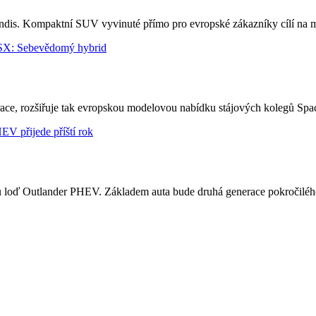
dis. Kompaktní SUV vyvinuté přímo pro evropské zákazníky cílí na mla
race, rozšiřuje tak evropskou modelovou nabídku stájových kolegů Sp
ou loď Outlander PHEV. Základem auta bude druhá generace pokročiléh