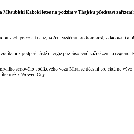
 Mitsubishi Kakoki letos na podzim v Thajsku představí zařízení
dou spolupracovat na vytvoření systému pro kompresi, skladování a př
 s vodíkem k podpoře čisté energie přizpůsobené každé zemi a regionu.
 prvního sériového vodíkového vozu Mirai se účastní projektů na vývoj 
álního města Wowen City.