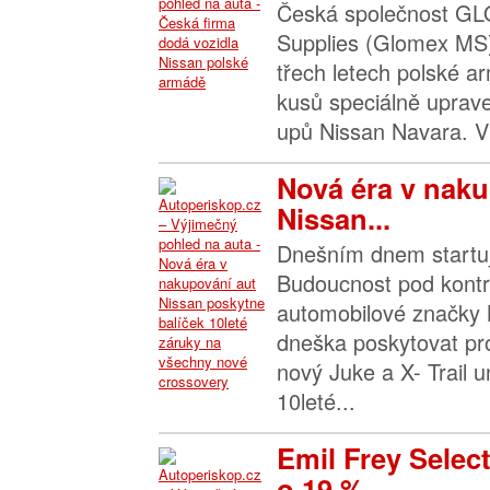
Česká společnost GL
Supplies (Glomex MS)
třech letech polské a
kusů speciálně uprave
upů Nissan Navara. Ví
Nová éra v naku
Nissan...
Dnešním dnem startu
Budoucnost pod kontr
automobilové značky 
dneška poskytovat pr
nový Juke a X- Trail u
10leté...
Emil Frey Select
o 19 %