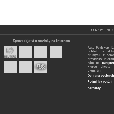
ISSN 1213-709X |
Zpravodajství a novinky na internetu
Auto Periskop již
pohled na aktuá
průmyslu z domo
pravidelně informu
nám na
autoper
kterou chcete 
čtenářům.
Ochrana osobních
Podmínky použití
Kontakty