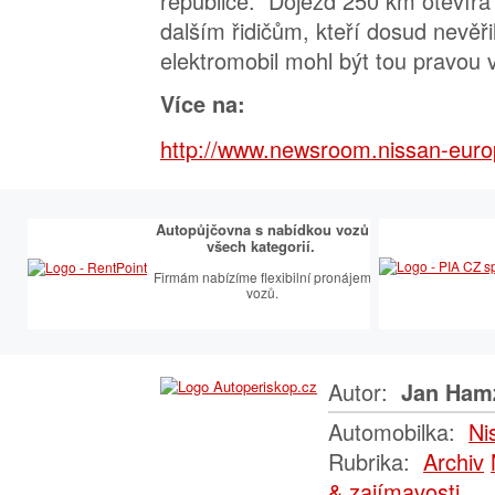
republice. Dojezd 250 km otevírá 
dalším řidičům, kteří dosud nevěři
elektromobil mohl být tou pravou 
Více na:
http://www.newsroom.nissan-euro
Autopůjčovna s nabídkou vozů
všech kategorií.
Firmám nabízíme flexibilní pronájem
vozů.
Autor:
Jan Ham
Automobilka:
Ni
Rubrika:
Archiv
& zajímavosti