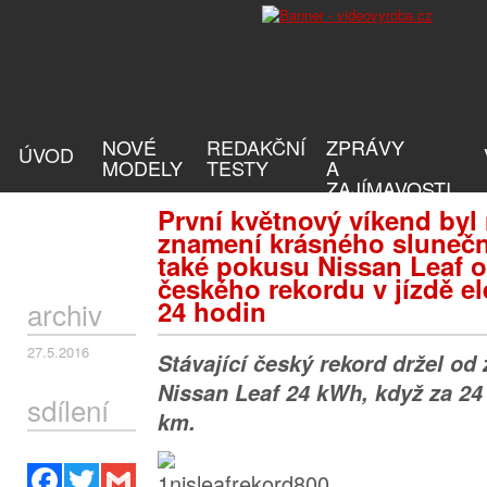
NOVÉ
REDAKČNÍ
ZPRÁVY
ÚVOD
MODELY
TESTY
A
ZAJÍMAVOSTI
První květnový víkend byl
znamení krásného slunečn
také pokusu Nissan Leaf 
českého rekordu v jízdě e
24 hodin
archiv
27.5.2016
Stávající český rekord držel od 
Nissan Leaf 24 kWh, když za 24 
sdílení
km.
Facebook
Twitter
Gmail