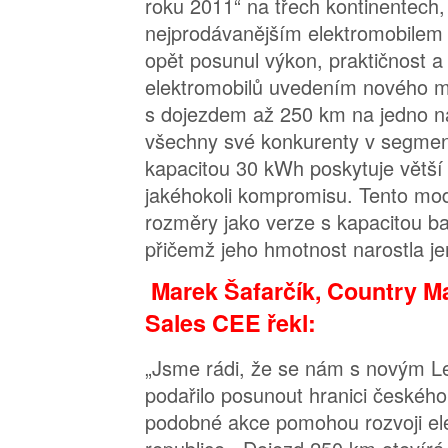
roku 2011“ na třech kontinentech,
nejprodávanějším elektromobilem v
opět posunul výkon, praktičnost a
elektromobilů uvedením nového 
s dojezdem až 250 km na jedno na
všechny své konkurenty v segmen
kapacitou 30 kWh poskytuje větší 
jakéhokoli kompromisu. Tento mod
rozměry jako verze s kapacitou b
přičemž jeho hmotnost narostla je
Marek Šafarčík, Country M
Sales CEE řekl:
„Jsme rádi, že se nám s novým 
podařilo posunout hranici českého
podobné akce pomohou rozvoji ele