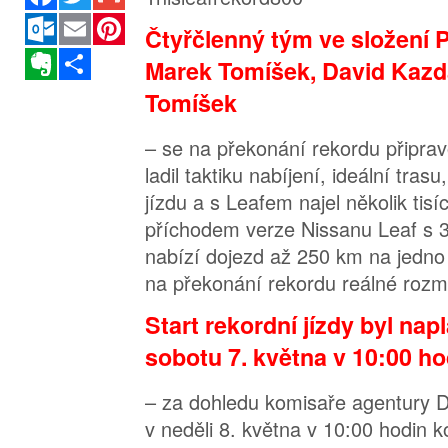
Outlook.com
Email
Pinterest
Čtyřčlenný tým ve složení 
Evernote
Sdílet
Marek Tomíšek, David Kazd
Tomíšek
– se na překonání rekordu připra
ladil taktiku nabíjení, ideální tras
jízdu a s Leafem najel několik tisí
příchodem verze Nissanu Leaf s 3
nabízí dojezd až 250 km na jedno 
na překonání rekordu reálné rozm
Start rekordní jízdy byl na
sobotu 7. května v 10:00 ho
– za dohledu komisaře agentury D
v neděli 8. května v 10:00 hodin k