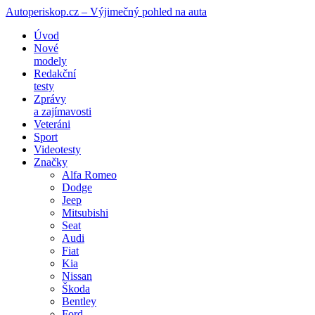
Autoperiskop.cz – Výjimečný pohled na auta
Přejít
Úvod
k
Nové
obsahu
modely
webu
Redakční
testy
Zprávy
a zajímavosti
Veteráni
Sport
Videotesty
Značky
Alfa Romeo
Dodge
Jeep
Mitsubishi
Seat
Audi
Fiat
Kia
Nissan
Škoda
Bentley
Ford