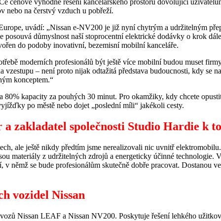
cenově výhodné řešení kancelářského prostoru dovolující uživatelům 
ov nebo na čerstvý vzduch u pobřeží.
Europe, uvádí: „Nissan e-NV200 je již nyní chytrým a udržitelným přep
souvá důmyslnost naší stoprocentní elektrické dodávky o krok dále. 
řen do podoby inovativní, bezemisní mobilní kanceláře.
ebě moderních profesionálů být ještě více mobilní budou muset firmy 
a vzestupu – není proto nijak odtažitá představa budoucnosti, kdy se n
uhým konceptem.“
% kapacity za pouhých 30 minut. Pro okamžiky, kdy chcete opustit svo
yjížďky po městě nebo dojet „poslední míli“ jakékoli cesty.
 a zakladatel společnosti Studio Hardie k t
ch, ale ještě nikdy předtím jsme nerealizovali nic uvnitř elektromobilu
u materiály z udržitelných zdrojů a energeticky účinné technologie. V
dí, v němž se bude profesionálům skutečně dobře pracovat. Dostanou ve
ch vozidel Nissan
h vozů Nissan LEAF a Nissan NV200. Poskytuje řešení lehkého užitkov