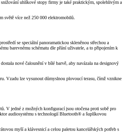
snižování uhlíkové stopy firmy je také praktickým, spolehlivým a
ém světě více než 250 000 elektromobilů.
prostředí se speciální panoramatickou skleněnou střechou a
nému barevnému schématu dle přání uživatele, a to připojením k
 dostala nové čalounění v bílé barvě, aby navázala na designový
sféru. Vzadu lze vysunout důmyslnou plovoucí terasu, čímž vznikne
ů. V jedné z možných konfigurací jsou otočena proti sobě pro
uktor audiosystému s technologií Bluetooth® a šuplíkovou
átovou myší a klávesnicí a celou paletou kancelářských potřeb s