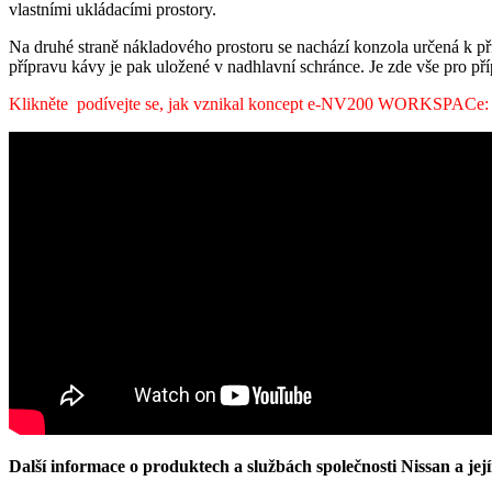
vlastními ukládacími prostory.
Na druhé straně nákladového prostoru se nachází konzola určená k pří
přípravu kávy je pak uložené v nadhlavní schránce. Je zde vše pro p
Klikněte podívejte se, jak vznikal koncept e-NV200 WORKSPACe:
Další informace o produktech a službách společnosti Nissan a její