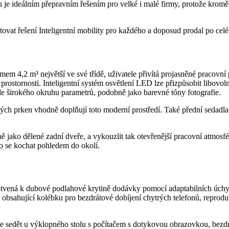
e ideálním přepravním řešením pro velké i malé firmy, protože kromě 
ovat řešení Inteligentní mobility pro každého a doposud prodal po cel
em 4,2 m³ největší ve své třídě, uživatele přivítá projasněné pracovní 
rostornosti. Inteligentní systém osvětlení LED lze přizpůsobit libovol
odle širokého okruhu parametrů, podobně jako barevné tóny fotografie.
ých prken vhodně doplňují toto moderní prostředí. Také přední sedadla
jně jako dělené zadní dveře, a vykouzlit tak otevřenější pracovní atmo
o se kochat pohledem do okolí.
otvená k dubové podlahové krytině dodávky pomocí adaptabilních úchyt
obsahující kolébku pro bezdrátové dobíjení chytrých telefonů, reprod
že sedět u výklopného stolu s počítačem s dotykovou obrazovkou, bezdr