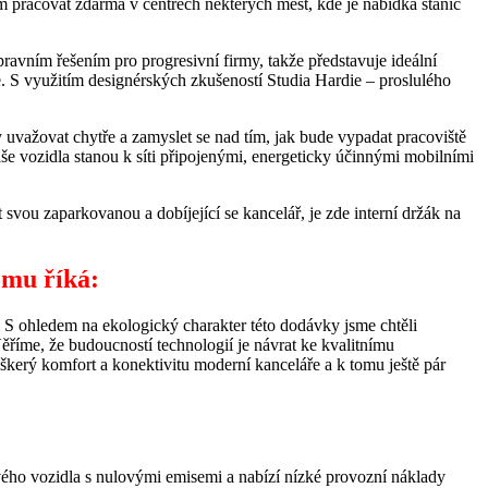
pracovat zdarma v centrech některých měst, kde je nabídka stanic
ravním řešením pro progresivní firmy, takže představuje ideální
S využitím designérských zkušeností Studia Hardie – proslulého
uvažovat chytře a zamyslet se nad tím, jak bude vypadat pracoviště
aše vozidla stanou k síti připojenými, energeticky účinnými mobilními
u zaparkovanou a dobíjející se kancelář, je zde interní držák na
omu říká:
. S ohledem na ekologický charakter této dodávky jsme chtěli
ěříme, že budoucností technologií je návrat ke kvalitnímu
škerý komfort a konektivitu moderní kanceláře a k tomu ještě pár
ého vozidla s nulovými emisemi a nabízí nízké provozní náklady