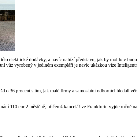
lektrické dodávky, a navíc nabízí představu, jak by mohlo v budouc
ikátní vůz vyrobený v jediném exempláři je navíc ukázkou vize Inteligent
l o 36 procent s tím, jak malé firmy a samostatní odborníci hledali vět
ní 110 eur 2 měsíčně, přičemž kancelář ve Frankfurtu vyjde ročně na 4