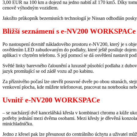
3,00 EUR na 100 km a dojezd na jedno nabití až 170 km5. Díky tomu j
cenově výhodným vozidlem.
Jakožto průkopník bezemisních technologií je Nissan odhodlán poskyt
Bližší seznámení s e-NV200 WORKSPACe
Po nastoupení dovnitř nákladového prostoru e-NV200, který je s objem
osvětlením LED zabudovaným do podlahy, které ještě posiluje dojem p
aplikaci v chytrém telefonu. S její pomocí se dá osvětlení nastavit p
Světlé linky barevného čalounění a luxusně působící podlaha z dubov
jazyk promítající se od zádě vozu až po kabinu.
Za příznivého počasí lze otevřít posuvné dveře po obou stranách, ste
venkovní plocha, kde můžete telefonovat, pracovat na notebooku neb
Uvnitř e-NV200 WORKSPACe
– se nacházejí dvě kancelářská křesla v kombinaci chromu a kůže uk
potřeby jednání mezi dvěma osobami. Mezi křesly je dřevěná konzola 
minichladničku.
Jedno z křesel pak lze přesunout do centrálního úchytu a uživatel mů