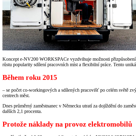
Koncept e-NV200 WORKSPACe vyzdvihuje možnosti přizpůsobení této e
růstu popularity sdílení pracovních míst a flexibilní práce. Tento un
Během roku 2015
– se počet co-workingových a sdílených pracovišť po celém světě zvýši
centrech měst.
Dnes průměrný zaměstnanec v Německu utratí za dojíždění do zaměstná
dalších 2,1 procenta.
Protože náklady na provoz elektromobilů