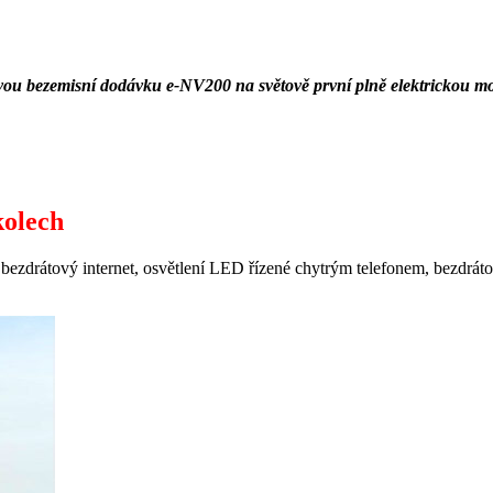
l svou bezemisní dodávku e-NV200 na světově první plně elektrick
kolech
 bezdrátový internet, osvětlení LED řízené chytrým telefonem, bezdrát