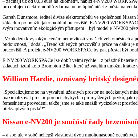
– začínají už od 0,03 eura na kilometr4, nabízí e-NV200 WORKSPACe 
pro dobíjení elektromobilů zdarma, nebo úplně utéct z města na venk
Gareth Dunsmore, ředitel divize elektromobilů ve společnosti Nissan 
základnu po použití jako mobilní pracoviště. E-NV200 WORKSPACe po
svým inovativním ekologickým přístupem – byl model e-NV200 přetvo
„Vzhledem k vysokým cenám nemovitostí v našich velkoměstech a potř
budoucnosti,“ dodal. „Trend sdílených pracovišť a práce na dálku je n
pracovišti. A projekt e-NV200 WORKSPACe by pak přestat být po
E-NV200 WORKSPACe lze dobít velmi rychle – z prázdné baterie na 80
skládací jízdní kolo Brompton Bike, které uživatelům umožní krátké v
William Hardie, uznávaný britský designér
„Specializujeme se na vytváření úžasných prostor na nečekaných míste
maximalizovat prostor pomocí chytrých a promyšlených prvků, jako jso
řemeslnému provedení, takže jsme se také snažili vycizelovat prostře
překvapivých prvků!“
Nissan e-NV200 je součástí řady bezemisní
– a spojuje v sobě nejlepší vlastnosti dvou mnohonásobně oceněnýc