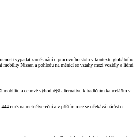
nosti vypadat zaměstnání u pracovního stolu v kontextu globálního
ní mobility Nissan a pohledu na měnící se vztahy mezi vozidly a lidmi.
ší mobilitu a cenově výhodnější alternativu k tradičním kancelářím v
44 eur3 na metr čtvereční a v příštím roce se očekává nárůst o