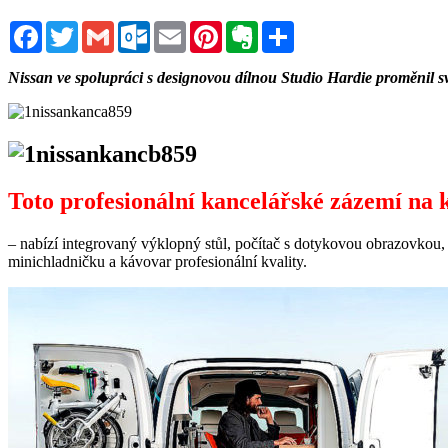
Facebook
Twitter
Gmail
Outlook.com
Email
Pinterest
Evernote
Sdílet
Nissan ve spolupráci s designovou dílnou Studio Hardie proměni
Toto profesionální kancelářské zázemí na 
– nabízí integrovaný výklopný stůl, počítač s dotykovou obrazovkou,
minichladničku a kávovar profesionální kvality.