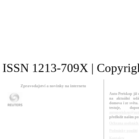
ISSN 1213-709X | Copyright
Zpravodajství a novinky na internetu
Auto Periskop již 
na aktuální udá
domova i ze světa.
testuje, do
autoperiskop@aut
předložit našim p
Ochrana osobních
Podmínky použití
Kontakty