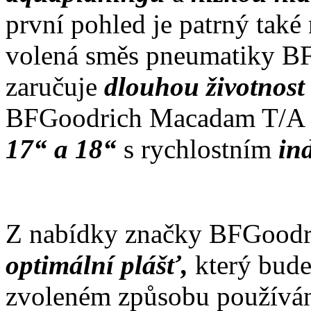
první pohled je patrný také
volená směs pneumatiky 
zaručuje
dlouhou životnos
BFGoodrich Macadam T/A s
17“ a 18“
s rychlostním
in
Z nabídky značky BFGoodri
optimální plášť,
který bude
zvoleném způsobu používán