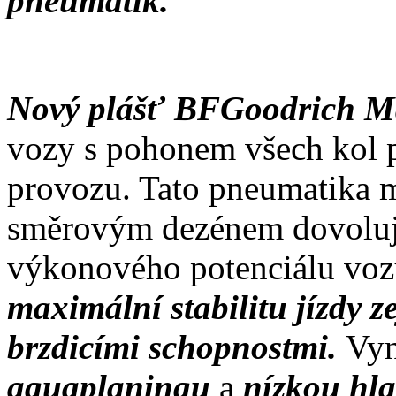
pneumatik.
Nový plášť BFGoodrich 
vozy s pohonem všech kol 
provozu. Tato pneumatika m
směrovým dezénem dovoluj
výkonového potenciálu vozu
maximální stabilitu jízdy 
brzdicími schopnostmi.
Vyn
aquaplaningu
a
nízkou hl