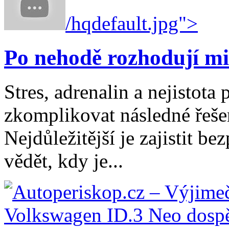
/hqdefault.jpg">
Po nehodě rozhodují mi
Stres, adrenalin a nejistot
zkomplikovat následné řešen
Nejdůležitější je zajistit b
vědět, kdy je...