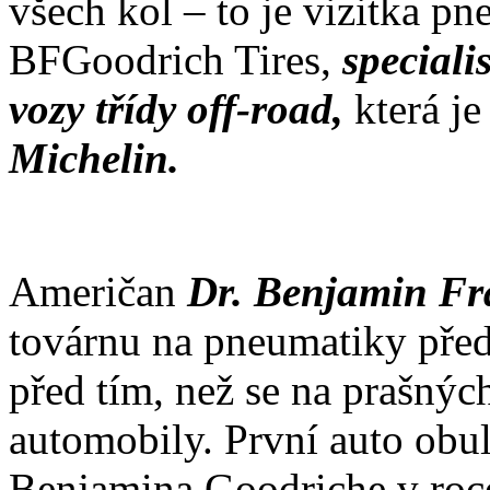
všech kol – to je vizitka p
BFGoodrich Tires,
speciali
vozy třídy off-road,
která j
Michelin.
Američan
Dr. Benjamin Fr
továrnu na pneumatiky před
před tím, než se na prašných
automobily. První auto obu
Benjamina Goodriche v roce