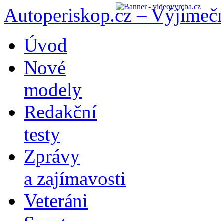
Autoperiskop.cz – Výjimeč
Přejít
Úvod
k
obsahu
Nové
webu
modely
Redakční
testy
Zprávy
a zajímavosti
Veteráni