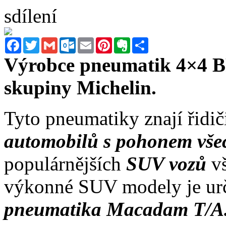
sdílení
Facebook
Twitter
Gmail
Outlook.com
Email
Pinterest
Evernote
Sdílet
Výrobce pneumatik 4×4 BF
skupiny Michelin.
Tyto pneumatiky znají řidi
automobilů s pohonem vše
populárnějších
SUV vozů
v
výkonné SUV modely je urč
pneumatika Macadam T/A