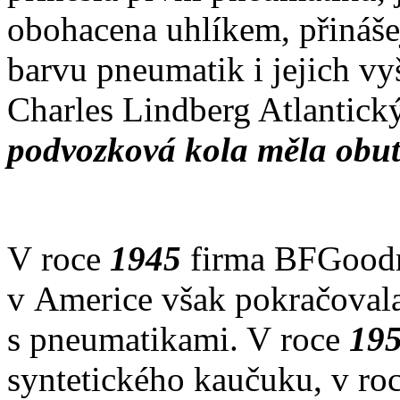
obohacena uhlíkem, přináše
barvu pneumatik i jejich vy
Charles Lindberg Atlantick
podvozková kola měla obu
V roce
1945
firma BFGoodri
v Americe však pokračoval
s pneumatikami. V roce
19
syntetického kaučuku, v ro