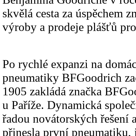
skvělá cesta za úspěchem z
výroby a prodeje plášťů pr
Po rychlé expanzi na domá
pneumatiky BFGoodrich zača
1905 zakládá značka BFGoo
u Paříže. Dynamická společn
řadou novátorských řešení 
přinesla první pneumatiku, 