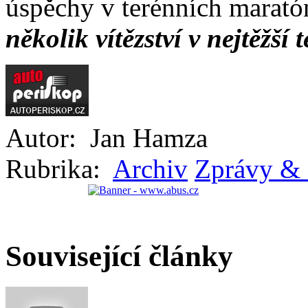
úspěchy v terénních marató
několik vítězství v nejtěžší
Autor:
Jan Hamza
Rubrika:
Archiv
Zprávy & 
Související články