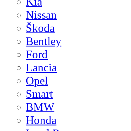
Kia
Nissan
Škoda
Bentley
Ford
Lancia
Opel
Smart
BMW
Honda