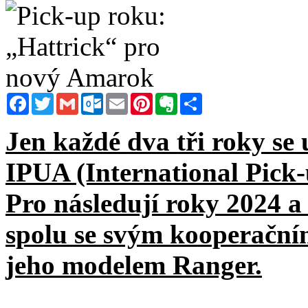
Facebook
Twitter
Gmail
Outlook.com
Email
Pinterest
Evernote
Sdílet
Jen každé dva tři roky se
IPUA (International Pick
Pro následují roky 2024 
spolu se svým kooperační
jeho modelem Ranger.