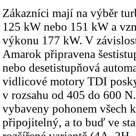
Zákazníci mají na výběr tur
125 kW nebo 151 kW a vznět
výkonu 177 kW. V závislost
Amarok připravena šestist
nebo desetistupňová autom
vidlicové motory TDI posk
v rozsahu od 405 do 600 N.
vybaveny pohonem všech k
připojitelný, a to buď ve s
rozšířené variantě (4A, 2H,