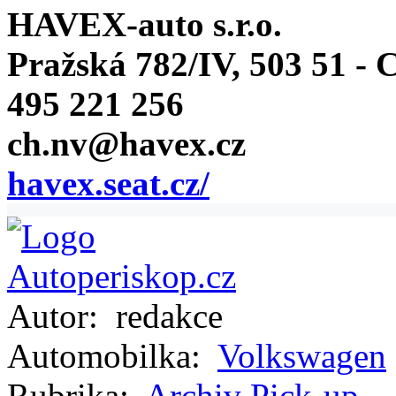
HAVEX-auto s.r.o.
Pražská 782/IV, 503 51 -
495 221 256
ch.nv@havex.cz
havex.seat.cz/
Autor:
redakce
Automobilka:
Volkswagen
Rubrika:
Archiv
Pick-up