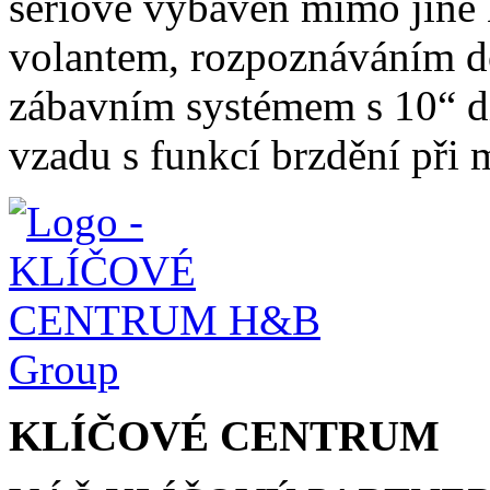
sériově vybaven mimo jiné
volantem, rozpoznáváním d
zábavním systémem s 10“ d
vzadu s funkcí brzdění při
KLÍČOVÉ CENTRUM