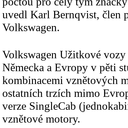
poctou pro celý tým značk
uvedl Karl Bernqvist, člen 
Volkswagen.
Volkswagen Užitkové vozy 
Německa a Evropy v pěti st
kombinacemi vznětových m
ostatních trzích mimo Evrop
verze SingleCab (jednokabi
vznětové motory.