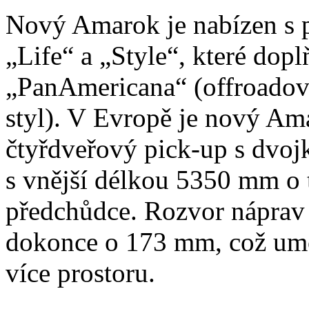
Nový Amarok je nabízen s 
„Life“ a „Style“, které dopl
„PanAmericana“ (offroadový
styl). V Evropě je nový Am
čtyřdveřový pick-up s dvo
s vnější délkou 5350 mm o t
předchůdce. Rozvor nápra
dokonce o 173 mm, což umo
více prostoru.