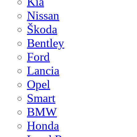
Kia
Nissan
Škoda
Bentley
Ford
Lancia
Opel
Smart
BMW
Honda