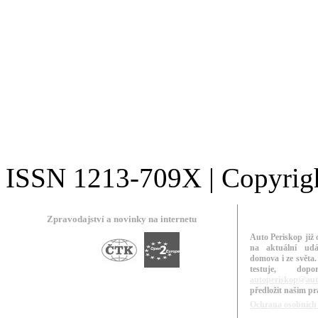
ISSN 1213-709X | Copyright
Zpravodajství a novinky na internetu
Auto Periskop již 
na aktuální udá
domova i ze světa.
testuje, do
autoperiskop@aut
předložit našim p
Ochrana osobních