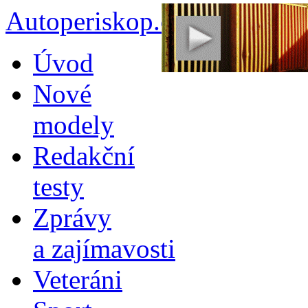
Autoperiskop.cz – Výjimeč
Přejít
Úvod
k
obsahu
Nové
webu
modely
Redakční
testy
Zprávy
a zajímavosti
Veteráni