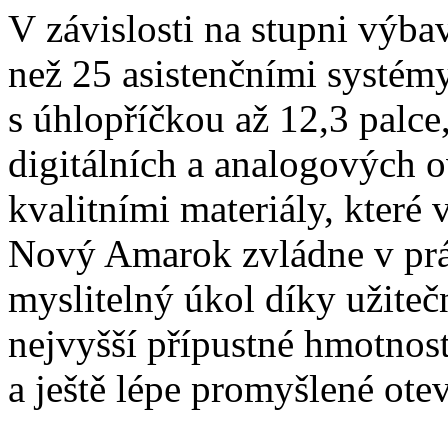
V závislosti na stupni výb
než 25 asistenčními systém
s úhlopříčkou až 12,3 palc
digitálních a analogových 
kvalitními materiály, které
Nový Amarok zvládne v prác
myslitelný úkol díky užiteč
nejvyšší přípustné hmotnost
a ještě lépe promyšlené ote