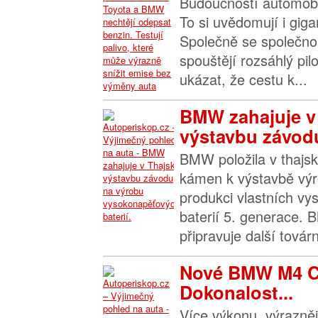
Budoucností automobil
To si uvědomují i gig
Společně se společno
spouštějí rozsáhlý pil
ukázat, že cestu k...
BMW zahajuje v
výstavbu závodu
BMW položila v thajs
kámen k výstavbě vý
produkci vlastních v
baterií 5. generace.
připravuje další továr
Nové BMW M4 C
Dokonalost...
Více výkonu, výrazněj