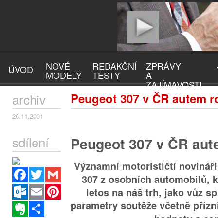
NOVÉ
REDAKČNÍ
ZPRÁVY
ÚVOD
MODELY
TESTY
A
ZAJÍMAVOSTI
archiv
Peugeot 307 v ČR autem r
26.11.2001
sdílení
Peugeot 307 v ČR aut
Významní motorističtí novináři
Facebook
Twitter
Gmail
307 z osobních automobilů, k
Outlook.com
Email
Pinterest
letos na náš trh, jako vůz s
parametry soutěže včetně příz
Evernote
Sdílet