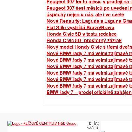
Peugeot 307 tento měsíc v prodeji na
Peugeot 307 šest měsíců po uvedení na
úspěchy nejen u nás, ale i ve světě
Nové Renaulty: Laguna a Laguna Gran
Fiat Stilo vystřídá Bravo/Brava
Honda Civic 5D v testu redakce
Honda Civic 5D: prostorný zázrak
Nový model Hondy Civic s třemi dveřm
Nové BMW řady 7 má velmi zajímavé te
Nové BMW řady 7 má velmi zajímavé te
Nové BMW řady 7 má velmi zajímavé te
Nové BMW řady 7 má velmi zajímavé te
Nové BMW řady 7 má velmi zajímavé te
Nové BMW řady 7 má velmi zajímavé te
BMW řady 7 – prodej oficiálně zahájen
KLÍČOVÉ CENTRUM
VÁŠ KLÍČOVÝ PARTNER