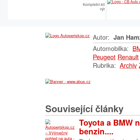
Kompletní klíčařský sortiment vče
výroby autoklíčů
Autor:
Jan Ham
Automobilka:
B
Peugeot
Renault
Rubrika:
Archiv
Související články
Toyota a BMW n
benzin....