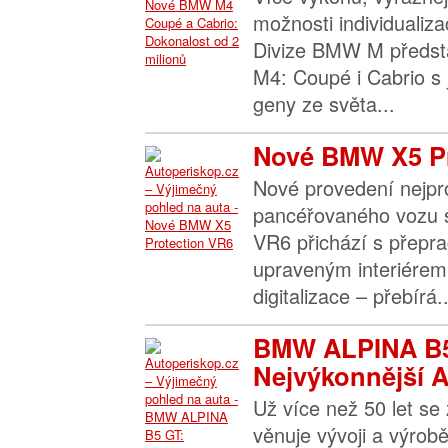
možnosti individualiza
Divize BMW M předst
M4: Coupé i Cabrio s j
geny ze světa...
Nové BMW X5 Pr
Nové provedení nejpr
pancéřovaného vozu sv
VR6 přichází s přep
upraveným interiérem
digitalizace – přebírá..
BMW ALPINA B5
Nejvýkonnější A
Už více než 50 let s
věnuje vývoji a výrob