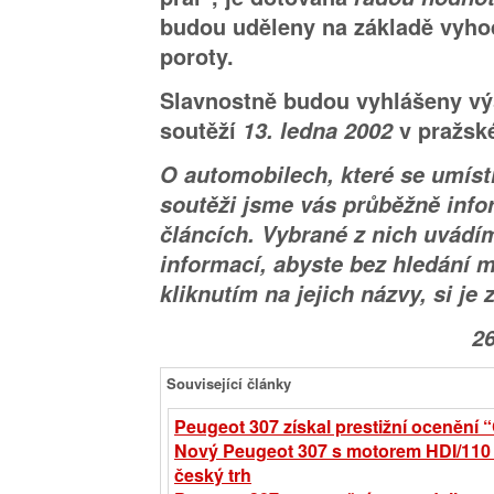
budou uděleny na základě vyh
poroty.
Slavnostně budou vyhlášeny vý
soutěží
13. ledna 2002
v pražsk
O automobilech, které se umíst
soutěži jsme vás průběžně info
článcích. Vybrané z nich uvádí
informací, abyste bez hledání 
kliknutím na jejich názvy, si je 
26
Související články
Peugeot 307 získal prestižní ocenění “
Nový Peugeot 307 s motorem HDI/110 k
český trh