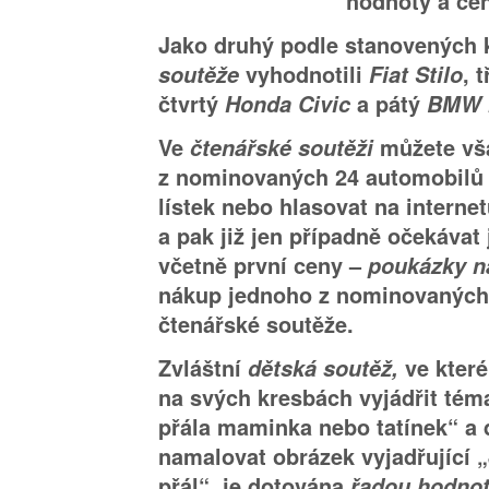
hodnoty a ce
Jako druhý podle stanovených k
soutěže
vyhodnotili
Fiat Stilo
, 
čtvrtý
Honda Civic
a pátý
BMW ř
Ve
čtenářské soutěži
můžete vš
z nominovaných 24 automobilů 
lístek nebo hlasovat na interne
a pak již jen případně očekávat
včetně první ceny –
poukázky n
nákup jednoho z nominovaných
čtenářské soutěže.
Zvláštní
dětská soutěž,
ve kter
na svých kresbách vyjádřit téma
přála maminka nebo tatínek“ a 
namalovat obrázek vyjadřující „
přál“, je dotována
řadou hodno