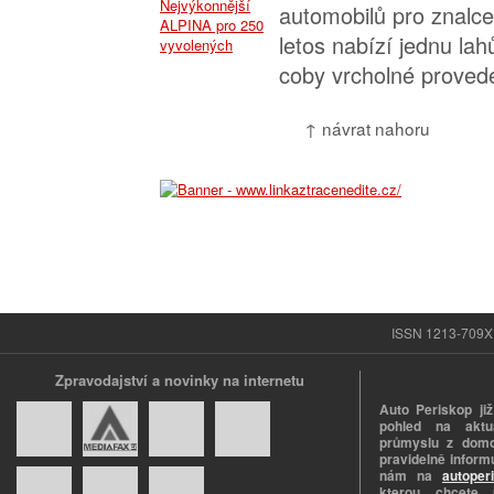
automobilů pro znalc
letos nabízí jednu la
coby vrcholné proved
↑ návrat nahoru
ISSN 1213-709X |
Zpravodajství a novinky na internetu
Auto Periskop již
pohled na aktuá
průmyslu z domo
pravidelně informu
nám na
autoper
kterou chcete 