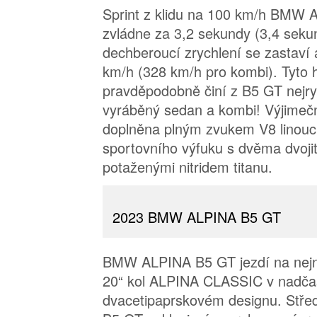
Sprint z klidu na 100 km/h BMW
zvládne za 3,2 sekundy (3,4 seku
dechberoucí zrychlení se zastaví
km/h (328 km/h pro kombi). Tyto 
pravděpodobně činí z B5 GT nejryc
vyráběný sedan a kombi! Výjimeč
doplněna plným zvukem V8 linouc
sportovního výfuku s dvěma dvoj
potaženými nitridem titanu.
2023 BMW ALPINA B5 GT
BMW ALPINA B5 GT jezdí na nejno
20“ kol ALPINA CLASSIC v nadč
dvacetipaprskovém designu. Stře