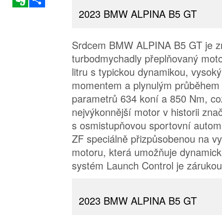
2023 BMW ALPINA B5 GT
Srdcem BMW ALPINA B5 GT je z
turbodmychadly přeplňovaný moto
litru s typickou dynamikou, vysok
momentem a plynulým průběhem 
parametrů 634 koní a 850 Nm, což
nejvýkonnější motor v historii zn
s osmistupňovou sportovní autom
ZF speciálně přizpůsobenou na v
motoru, která umožňuje dynamick
systém Launch Control je zárukou
2023 BMW ALPINA B5 GT