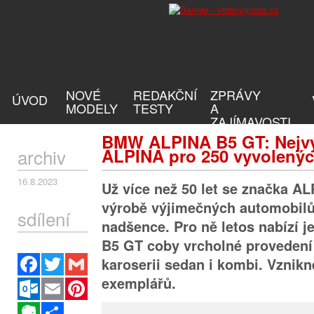
NOVÉ
REDAKČNÍ
ZPRÁVY
ÚVOD
MODELY
TESTY
A
ZAJÍMAVOSTI
BMW ALPINA B5 GT: Nejvý
archiv
ALPINA pro 250 vyvolený
16.8.2023
Už více než 50 let se značka AL
výrobě výjimečných automobilů
sdílení
nadšence. Pro ně letos nabízí 
B5 GT coby vrcholné proveden
Facebook
Twitter
Gmail
karoserii sedan i kombi. Vznik
exemplářů.
Outlook.com
Email
Pinterest
Evernote
Sdílet