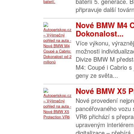
baterií 5. generace.
připravuje další továr
Nové BMW M4 C
Dokonalost...
Více výkonu, výrazněj
možnosti individualiza
Divize BMW M předst
M4: Coupé i Cabrio s j
geny ze světa...
Nové BMW X5 Pr
Nové provedení nejpr
pancéřovaného vozu sv
VR6 přichází s přep
upraveným interiérem
digitalizace – přebírá..