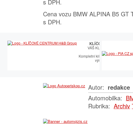
s DPH.
Cena vozu BMW ALPINA B5 GT To
s DPH.
KLÍČOVÉ CENTRUM
VÁŠ KLÍČOVÝ PARTNER
Kompletní klíčařský sortiment vče
výroby autoklíčů
Autor:
redakce
Automobilka:
B
Rubrika:
Archiv