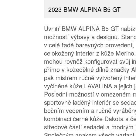
2023 BMW ALPINA B5 GT
Uvnitř BMW ALPINA B5 GT nabízí 
možností výbavy a designu. Stan
v celé řadě barevných provedení, 
celokožený interiér z kůže Merino
mohou rovněž konfigurovat svůj ind
přímo v kožedělné dílně značky 
pak mistrem ručně vytvořený inter
vyčiněné kůže LAVALINA a jejich 
Poslední možností v omezeném m
sportovně laděný interiér se seda
bočním vedením a ručně vyráběn
kombinaci černé kůže Dakota s č
středové části sedadel a modrým 
Společným znakem všech variant 