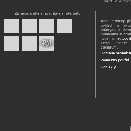
ISSN 1213-709X |
Zpravodajství a novinky na internetu
Auto Periskop již
pohled na aktuá
průmyslu z domo
pravidelně informu
nám na
autoper
kterou chcete 
čtenářům.
Ochrana osobních
Podmínky použití
Kontakty