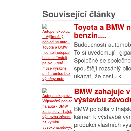
Související články
Toyota a BMW n
benzin....
Budoucností automobil
To si uvědomují i gig
Společně se společno
spouštějí rozsáhlý pil
ukázat, že cestu k...
BMW zahajuje v
výstavbu závodu
BMW položila v thajs
kámen k výstavbě vý
produkci vlastních v