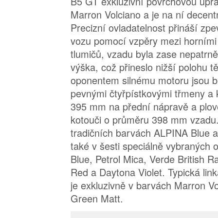
B5 GT exkluzivní povrchovou úpra
Marron Volciano a je na ní decen
Precizní ovladatelnost přináší zpe
vozu pomocí vzpěry mezi horními
tlumičů, vzadu byla zase nepatrně
výška, což přineslo nižší polohu 
oponentem silnému motoru jsou 
pevnými čtyřpístkovými třmeny a 
395 mm na přední nápravě a plov
kotouči o průměru 398 mm vzadu. 
tradičních barvách ALPINA Blue 
také v šesti speciálně vybraných 
Blue, Petrol Mica, Verde British R
Red a Daytona Violet. Typická li
je exkluzivně v barvách Marron Vo
Green Matt.