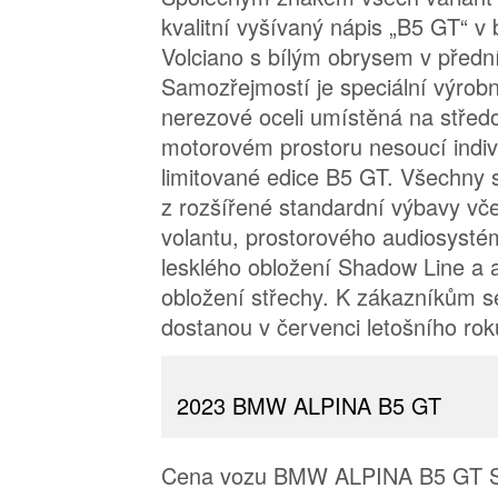
kvalitní vyšívaný nápis „B5 GT“ v
Volciano s bílým obrysem v předn
Samozřejmostí je speciální výrob
nerezové oceli umístěná na střed
motorovém prostoru nesoucí indivi
limitované edice B5 GT. Všechny s
z rozšířené standardní výbavy vč
volantu, prostorového audiosyst
lesklého obložení Shadow Line a 
obložení střechy. K zákazníkům s
dostanou v červenci letošního rok
2023 BMW ALPINA B5 GT
Cena vozu BMW ALPINA B5 GT Sa