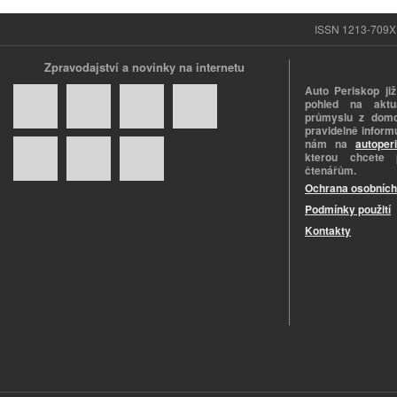
ISSN 1213-709X |
Zpravodajství a novinky na internetu
Auto Periskop již
pohled na aktuá
průmyslu z domo
pravidelně informu
nám na
autoper
kterou chcete 
čtenářům.
Ochrana osobních
Podmínky použití
Kontakty