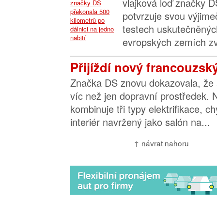
vlajková loď značky D
potvrzuje svou výjimeč
testech uskutečněnýc
evropských zemích zvl
Přijíždí nový francouzsk
Značka DS znovu dokazovala, že 
víc než jen dopravní prostředek.
kombinuje tři typy elektrifikace, ch
interiér navržený jako salón na...
↑ návrat nahoru