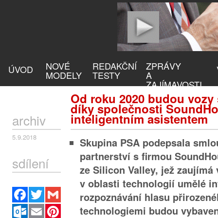
NOVÉ
REDAKČNÍ
ZPRÁVY
ÚVOD
MODELY
TESTY
A
ZAJÍMAVOSTI
Od roku 2020 budou vozy
díky společnosti SoundH
inteligentním asistentem
archiv
5.9.2018
Skupina PSA podepsala smlo
partnerství s firmou SoundHo
sdílení
ze Silicon Valley, jež zaujím
v oblasti technologií umělé in
Facebook
Twitter
Gmail
rozpoznávání hlasu přirozené
Outlook.com
Email
Pinterest
technologiemi budou vybaven