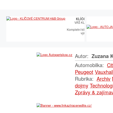
KLÍČOVÉ CENTRUM
VÁŠ KLÍČOVÝ PARTNER
Kompletní klíčařský sortiment vče
výroby autoklíčů
Autor:
Zuzana K
Automobilka:
Ci
Peugeot
Vauxhal
Rubrika:
Archiv
dojmy
Technologi
Zprávy & zajímav