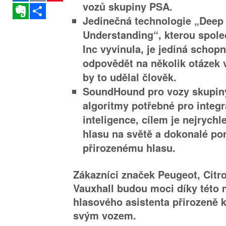
vozů skupiny PSA.
Evernote
Sdílet
Jedinečná technologie „Deep
Understanding“, kterou spo
Inc vyvinula, je jediná schop
odpovědět na několik otázek v
by to udělal člověk.
SoundHound pro vozy skupiny
algoritmy potřebné pro integr
inteligence, cílem je nejrychl
hlasu na světě a dokonalé p
přirozenému hlasu.
Zákazníci značek Peugeot, Citr
Vauxhall budou moci díky této 
hlasového asistenta přirozeně 
svým vozem.