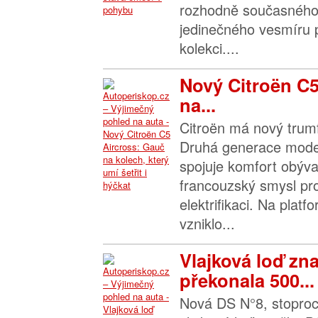
rozhodně současného
jedinečného vesmíru 
kolekci....
Nový Citroën C5
na...
Citroën má nový trumf
Druhá generace mode
spojuje komfort obýva
francouzský smysl pr
elektrifikaci. Na pla
vzniklo...
Vlajková loď zn
překonala 500...
Nová DS N°8, stoproc