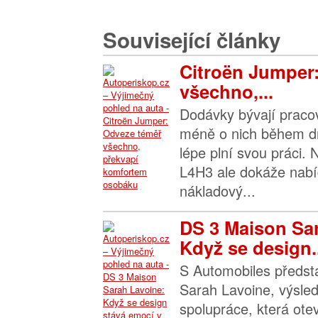
Související články
Citroën Jumper
všechno,...
Dodávky bývají praco
méně o nich během dn
lépe plní svou práci.
L4H3 ale dokáže nabíd
nákladový...
DS 3 Maison Sa
Když se design..
S Automobiles předst
Sarah Lavoine, výsle
spolupráce, která ote