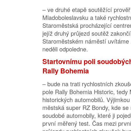
– ve druhé etapě soutěžící prově
Mladoboleslavsku a také rychlost
Staroměstská procházející centre
jejíž druhý průjezd soutěž zakončí.
Staroměstském náměstí uvítáme 
neděli odpoledne.
Startovnímu poli soudobýc
Rally Bohemia
– bude na trati rychlostních zkou
pole Rally Bohemia Historic, tedy
historických automobilů. Výjimkou
městská super RZ Bondy, kde se n
soudobé automobily, které ji poje
první měřený test. Čas mezi prvn