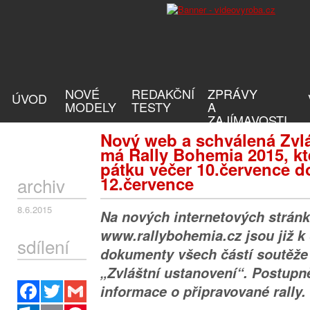
NOVÉ
REDAKČNÍ
ZPRÁVY
ÚVOD
MODELY
TESTY
A
ZAJÍMAVOSTI
Nový web a schválená Zvlá
má Rally Bohemia 2015, k
pátku večer 10.července d
12.července
archiv
8.6.2015
Na nových internetových strán
www.rallybohemia.cz jsou již k 
sdílení
dokumenty všech částí soutěž
„Zvláštní ustanovení“. Postupně
Facebook
Twitter
Gmail
informace o připravované rally.
Outlook.com
Email
Pinterest