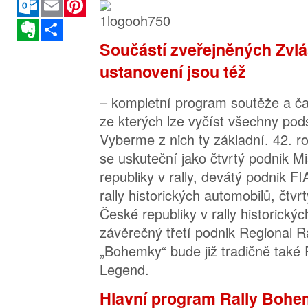
Evernote
Sdílet
Součástí zveřejněných Zvlá
ustanovení jsou též
– kompletní program soutěže a 
ze kterých lze vyčíst všechny pod
Vyberme z nich ty základní. 42. r
se uskuteční jako čtvrtý podnik M
republiky v rally, devátý podnik F
rally historických automobilů, čtvr
České republiky v rally historický
závěrečný třetí podnik Regional R
„Bohemky“ bude již tradičně také
Legend.
Hlavní program Rally Bohe