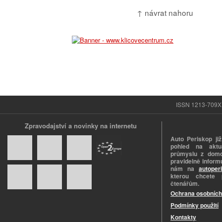
↑ návrat nahoru
ISSN 1213-709X |
Zpravodajství a novinky na internetu
Auto Periskop již
pohled na aktuá
průmyslu z domo
pravidelně informu
nám na
autoper
kterou chcete 
čtenářům.
Ochrana osobních
Podmínky použití
Kontakty