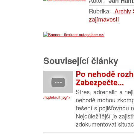
Autor:
Jan Ham
Rubrika:
Archiv
zajímavosti
Související články
Po nehodě rozh
Zabezpečte...
Stres, adrenalin a nej
/hqdefault.jpg">
nehodě mohou zkompl
řešení s pojišťovnou n
Nejdůležitější je zajis
zdokumentovat situaci 