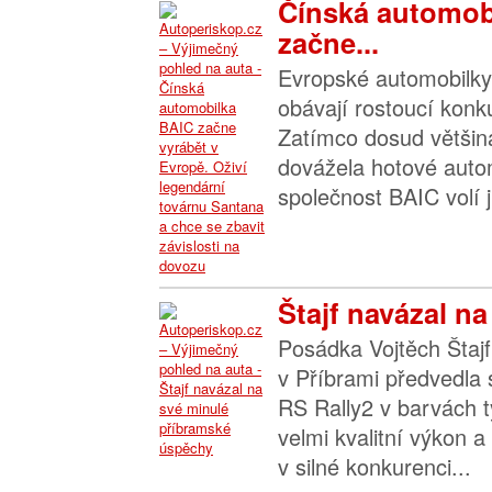
Čínská automob
začne...
Evropské automobilky 
obávají rostoucí konk
Zatímco dosud většin
dovážela hotové autom
společnost BAIC volí ji
Štajf navázal na
Posádka Vojtěch Štajf
v Příbrami předvedla
RS Rally2 v barvách 
velmi kvalitní výkon a
v silné konkurenci...