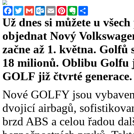
Facebook
Twitter
Gmail
Outlook.com
Email
Pinterest
Evernote
Sdílet
Už dnes si můžete u všec
objednat Nový Volkswagen
začne až 1. května. Golfů 
18 milionů. Oblibu Golfu j
GOLF již čtvrté generace.
Nové GOLFY jsou vybaveny 
dvojicí airbagů, sofistiko
brzd ABS a celou řadou dal