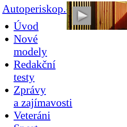
Autoperiskop.cz – Výjimeč
Přejít
Úvod
k
obsahu
Nové
webu
modely
Redakční
testy
Zprávy
a zajímavosti
Veteráni