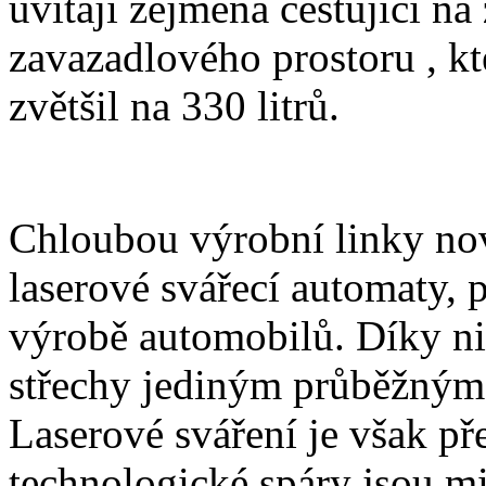
uvítají zejména cestující n
zavazadlového prostoru , kt
zvětšil na 330 litrů.
Chloubou výrobní linky n
laserové svářecí automaty, 
výrobě automobilů. Díky nim
střechy jediným průběžným
Laserové sváření je však př
technologické spáry jsou mi