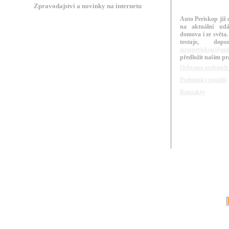
Zpravodajství a novinky na internetu
Auto Periskop již 
na aktuální udá
domova i ze světa.
testuje, do
autoperiskop@aut
předložit našim p
Ochrana osobních
Podmínky použití
Kontakty