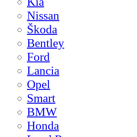
Kia
Nissan
Škoda
Bentley
Ford
Lancia
Opel
Smart
BMW
Honda