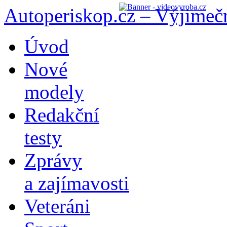
Autoperiskop.cz – Výjimeč
Přejít
Úvod
k
obsahu
Nové
webu
modely
Redakční
testy
Zprávy
a zajímavosti
Veteráni