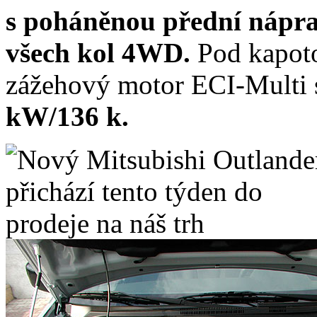
s poháněnou přední nápra
všech kol 4WD.
Pod kapot
zážehový motor ECI-Multi
kW/136 k.