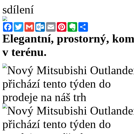
sdílení
Facebook
Twitter
Gmail
Outlook.com
Email
Pinterest
Evernote
Sdílet
Elegantní, prostorný, komf
v terénu.