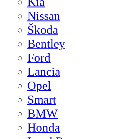
Kia
Nissan
Škoda
Bentley
Ford
Lancia
Opel
Smart
BMW
Honda