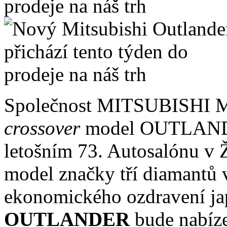
Společnost MITSUBISHI M
crossover
model OUTLANDE
letošním 73. Autosalónu v Ž
model značky tří diamantů 
ekonomického ozdravení ja
OUTLANDER
bude nabíz