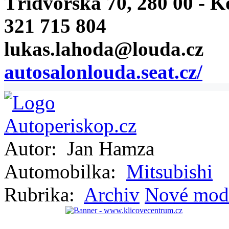
Třídvorská 70, 280 00 - K
321 715 804
lukas.lahoda@louda.cz
autosalonlouda.seat.cz/
Autor:
Jan Hamza
Automobilka:
Mitsubishi
Rubrika:
Archiv
Nové mod