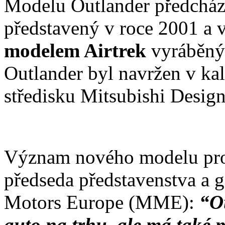
Modelu Outlander předcház
představený v roce 2001 a 
modelem Airtrek
vyráběný
Outlander byl navržen v ka
středisku Mitsubishi Desig
Význam nového modelu pro 
předseda představenstva a g
Motors Europe (MME):
“Ou
auto na trhu, ale má tak