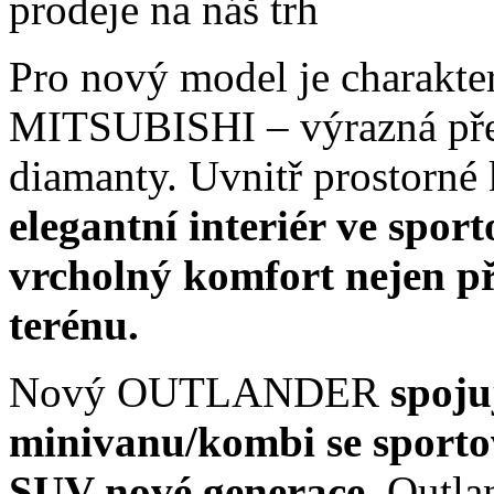
Pro nový model je charakter
MITSUBISHI – výrazná před
diamanty. Uvnitř prostorné 
elegantní interiér ve spo
vrcholný komfort nejen při 
terénu.
Nový OUTLANDER
spoju
minivanu/kombi se sporto
SUV nové generace.
Outla