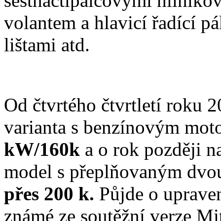
šestnáctipalcovými hliníko
volantem a hlavicí řadící 
lištami atd.
Od čtvrtého čtvrtletí roku 
varianta s benzínovým mo
kW/160k
a o rok později 
model s přeplňovaným dvou
přes 200 k.
Půjde o uprave
známé ze soutěžní verze Mi