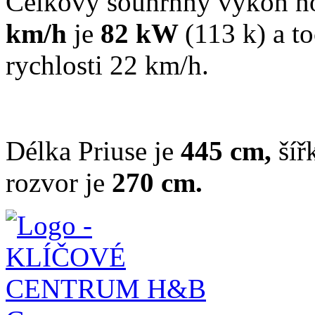
Celkový souhrnný výkon nov
km/h
je
82 kW
(113 k) a 
rychlosti 22 km/h.
Délka Priuse je
445 cm,
šíř
rozvor je
270 cm.