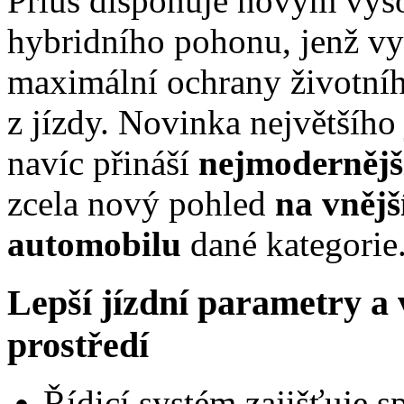
Prius disponuje novým vy
hybridního pohonu, jenž vyt
maximální ochrany životníh
z jízdy. Novinka největšíh
navíc přináší
nejmodernější
zcela nový pohled
na vnějš
automobilu
dané kategorie
Lepší jízdní parametry a 
prostředí
Řídicí systém zajišťuje