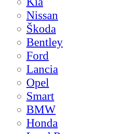
Kia
Nissan
Škoda
Bentley
Ford
Lancia
Opel
Smart
BMW
Honda