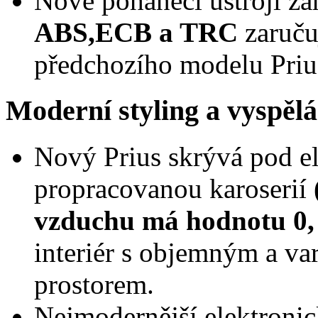
Nové poháněcí ústrojí za
ABS,ECB a TRC
zaruču
předchozího modelu Priu
Moderní styling a vyspělá
Nový Prius skrývá pod e
propracovanou karoserií
vzduchu má hodnotu 0, 
interiér s objemným a v
prostorem.
Nejmodernější elektronic