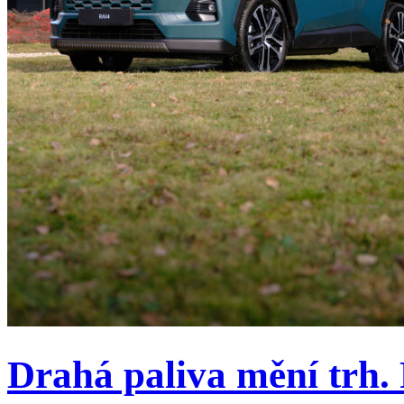
Drahá paliva mění trh. 