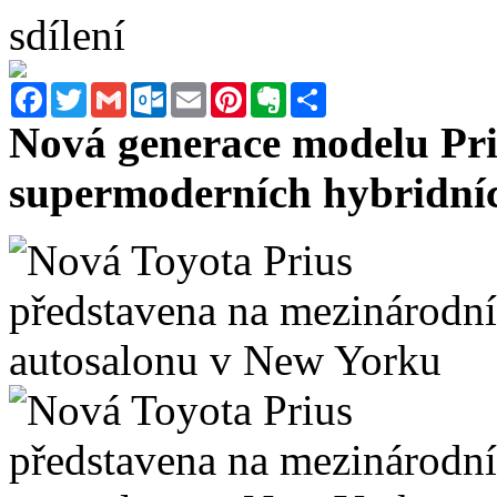
sdílení
Facebook
Twitter
Gmail
Outlook.com
Email
Pinterest
Evernote
Sdílet
Nová generace modelu Priu
supermoderních hybridníc