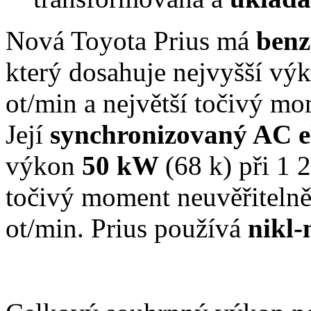
Nová Toyota Prius má
benz
který dosahuje nejvyšší vý
ot/min a největší točivý m
Její
synchronizovaný AC 
výkon
50 kW
(68 k) při 1 
točivý moment neuvěřiteln
ot/min. Prius používá
nikl-