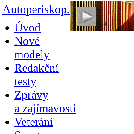
Autoperiskop.cz – Výjimeč
Přejít
Úvod
k
obsahu
Nové
webu
modely
Redakční
testy
Zprávy
a zajímavosti
Veteráni