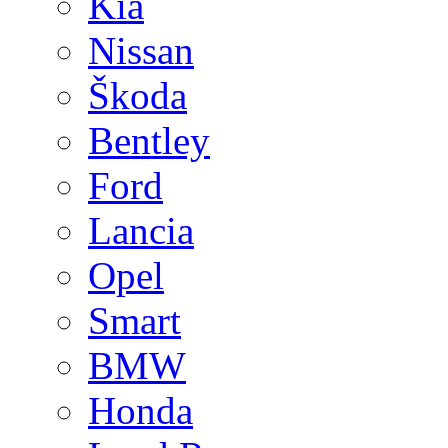
Kia
Nissan
Škoda
Bentley
Ford
Lancia
Opel
Smart
BMW
Honda