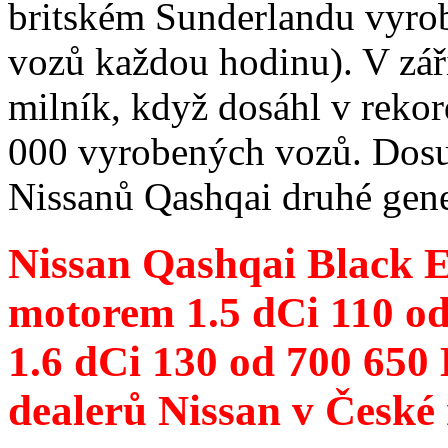
britském Sunderlandu vyro
vozů každou hodinu). V zář
milník, když dosáhl v reko
000 vyrobených vozů. Dos
Nissanů Qashqai druhé gene
Nissan Qashqai Black E
motorem 1.5 dCi 110 od
1.6 dCi 130 od 700 650 
dealerů Nissan v České 