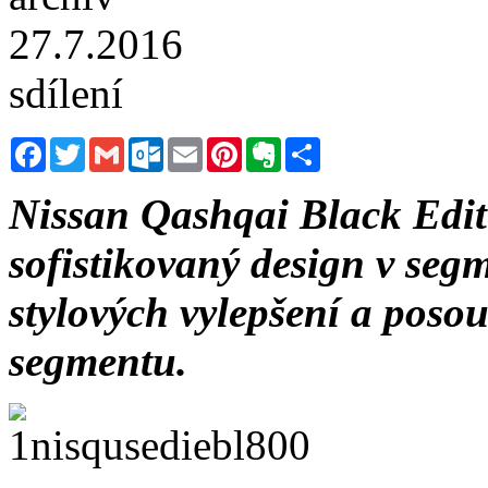
27.7.2016
sdílení
Facebook
Twitter
Gmail
Outlook.com
Email
Pinterest
Evernote
Sdílet
Nissan Qashqai Black Edit
sofistikovaný design v seg
stylových vylepšení a poso
segmentu.