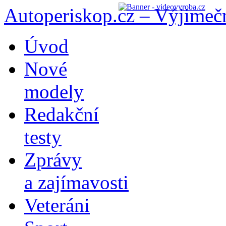
Autoperiskop.cz – Výjimeč
Přejít
Úvod
k
obsahu
Nové
webu
modely
Redakční
testy
Zprávy
a zajímavosti
Veteráni