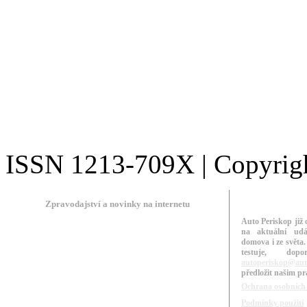
ISSN 1213-709X | Copyright
Zpravodajství a novinky na internetu
Auto Periskop již 
na aktuální udá
domova i ze světa.
testuje, do
autoperiskop@aut
předložit našim p
Ochrana osobních
Podmínky použití