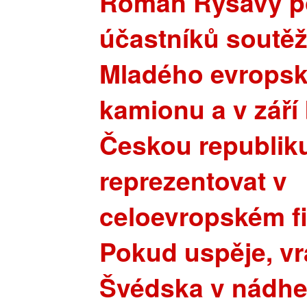
Roman Ryšavý po
účastníků soutěž
Mladého evropsk
kamionu a v září
Českou republik
reprezentovat v
celoevropském fi
Pokud uspěje, vrá
Švédska v nádh