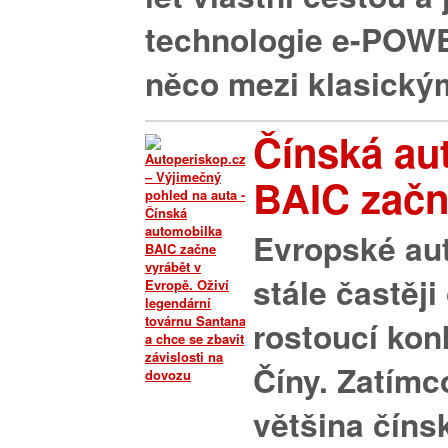
technologie e-POWE
něco mezi klasickým
Čínská au
BAIC začne
Evropské au
stále častěji
rostoucí kon
Číny. Zatím
většina číns