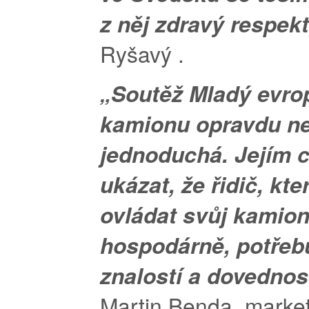
z něj zdravý respek
Ryšavý .
„Soutěž Mladý evrop
kamionu opravdu ne
jednoduchá. Jejím c
ukázat, že řidič, kt
ovládat svůj kamio
hospodárně, potře
znalostí a dovednos
Martin Benda, market