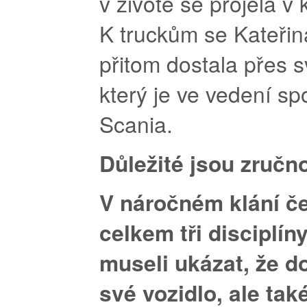
v životě se projela v
K truckům se Kateřin
přitom dostala přes s
který je ve vedení sp
Scania.
Důležité jsou zručno
V náročném klání če
celkem
tři disciplín
museli ukázat, že d
své vozidlo, ale tak