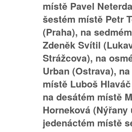
místě Pavel Neterda
šestém
místě Petr 
(Praha), na
sedmé
Zdeněk Svítil (Luka
Strážcova), na
osm
Urban (Ostrava), n
místě Luboš Hlaváč 
na
desátém
místě M
Horneková (Nýřany u
jedenáctém
místě s