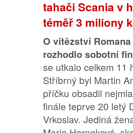
tahači Scania v 
téměř 3 miliony 
O vítězství Roman
rozhodlo sobotní fi
se utkalo celkem 11 ř
Stříbrný byl Martin An
příčku obsadil nejmla
finále teprve 20 letý 
Vrkoslav. Jediná žen
Marie Horneková, sko