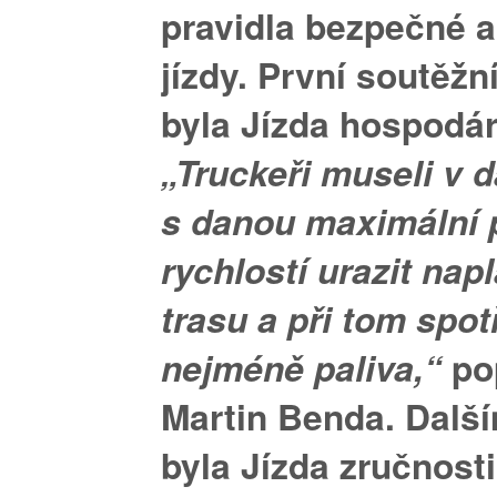
pravidla bezpečné a
jízdy. První soutěžn
byla
Jízda hospodár
„Truckeři museli v 
s danou maximální 
rychlostí urazit na
trasu a při tom spo
nejméně paliva,“
po
Martin Benda. Dalš
byla
Jízda zručnost