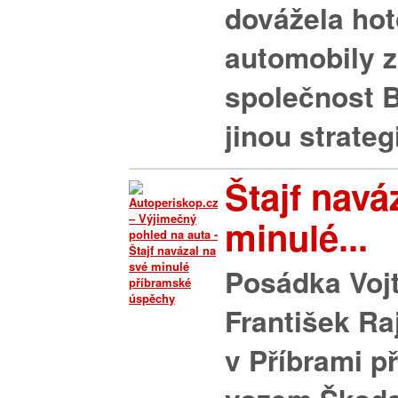
dovážela ho
automobily z
společnost B
jinou strategii
Štajf navá
minulé...
Posádka Vojt
František Ra
v Příbrami p