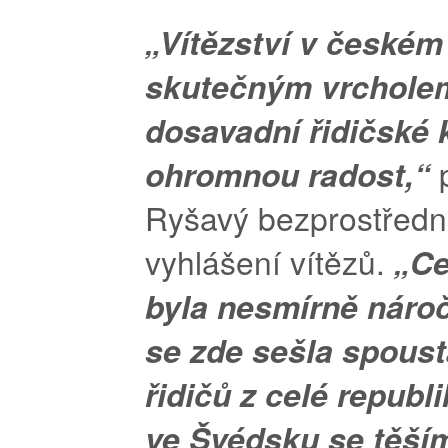
„Vítězství v českém 
skutečným vrchole
dosavadní řidičské 
ohromnou radost,“
Ryšavý bezprostředn
vyhlášení vítězů.
„Ce
byla nesmírně nároč
se zde sešla spoust
řidičů z celé republi
ve Švédsku se těší