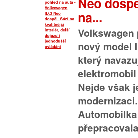
Neo dospě
na...
Volkswagen 
nový model I
který navazu
elektromobil 
Nejde však j
modernizaci.
Automobilka
přepracovala