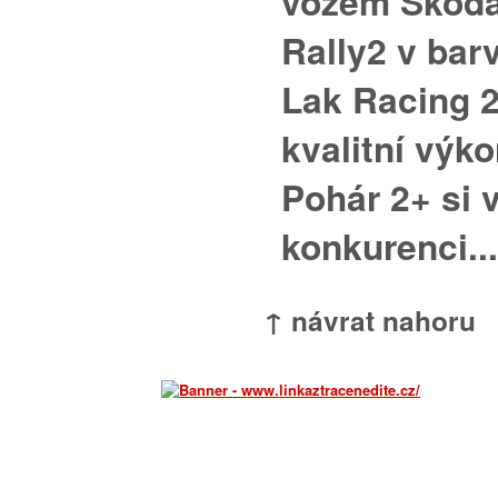
vozem Škoda
Rally2 v bar
Lak Racing 2
kvalitní výko
Pohár 2+ si v
konkurenci...
↑ návrat nahoru