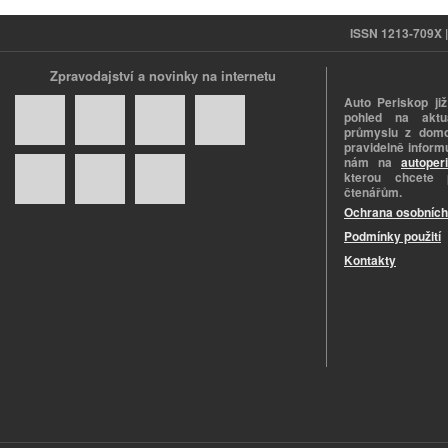
ISSN 1213-709X | 
Zpravodajství a novinky na internetu
Auto Periskop již
pohled na aktuá
průmyslu z domo
pravidelně informu
nám na
autoper
kterou chcete 
čtenářům.
Ochrana osobních
Podmínky použití
Kontakty