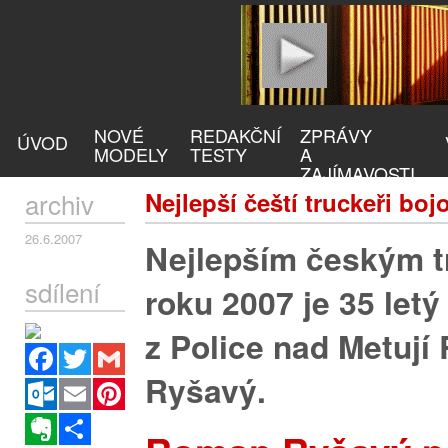
NOVÉ
REDAKČNÍ
ZPRÁVY
ÚVOD
MODELY
TESTY
A
ZAJÍMAVOSTI
archiv
Nejlepší čeští truckeři bojo
26.6.2007
Nejlepším českým 
sdílení
roku 2007 je 35 letý 
z Police nad Metuj
Facebook
Twitter
Gmail
Ryšavý.
Outlook.com
Email
Pinterest
Evernote
Sdílet