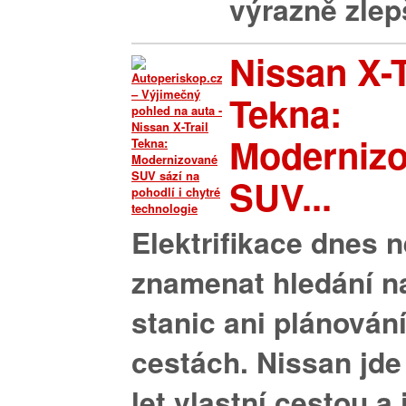
výrazně zlepš
Nissan X-T
Tekna:
Moderniz
SUV...
Elektrifikace dnes 
znamenat hledání n
stanic ani plánován
cestách. Nissan jde
let vlastní cestou a