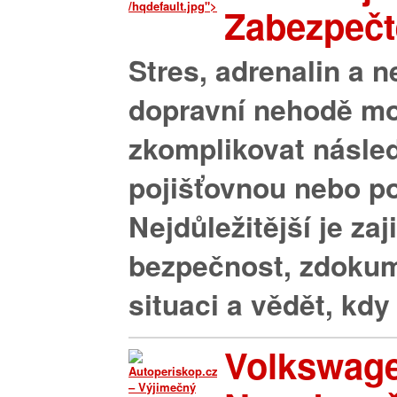
/hqdefault.jpg">
Zabezpečte
Stres, adrenalin a n
dopravní nehodě m
zkomplikovat násled
pojišťovnou nebo pol
Nejdůležitější je zaji
bezpečnost, zdoku
situaci a vědět, kdy j
Volkswage