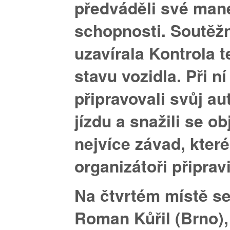
předváděli své man
schopnosti. Soutěžn
uzavírala
Kontrola 
stavu vozidla.
Při ní
připravovali svůj a
jízdu a snažili se ob
nejvíce závad, které
organizátoři připravi
Na
čtvrtém místě
se
Roman Kůřil (Brno)