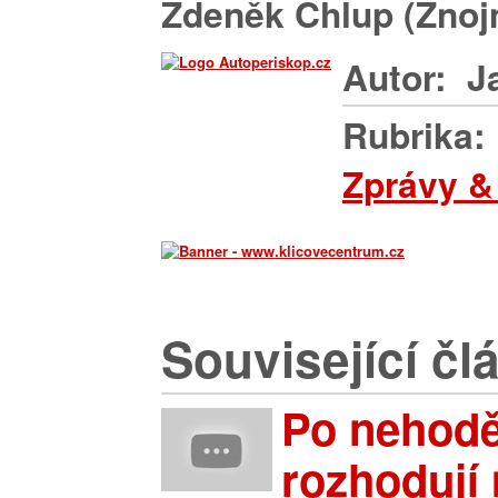
Zdeněk Chlup (Znoj
Autor:
J
Rubrika:
Zprávy &
Související čl
Po nehod
rozhodují 