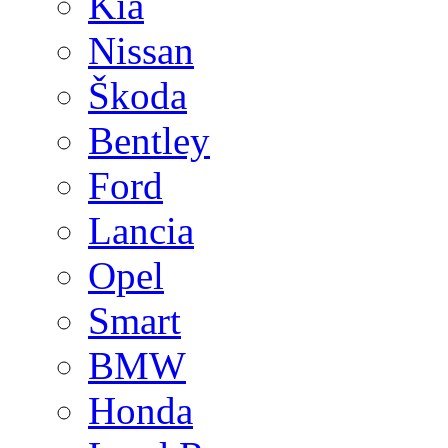
Kia
Nissan
Škoda
Bentley
Ford
Lancia
Opel
Smart
BMW
Honda