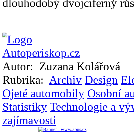
dlouhodobý dvojciferný růs
Autor:
Zuzana Kolářová
Rubrika:
Archiv
Design
El
Ojeté automobily
Osobní a
Statistiky
Technologie a vý
zajímavosti