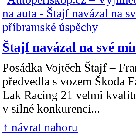
Štajf navázal na své min
Posádka Vojtěch Štajf – Fra
předvedla s vozem Škoda F
Lak Racing 21 velmi kvalit
v silné konkurenci...
↑ návrat nahoru