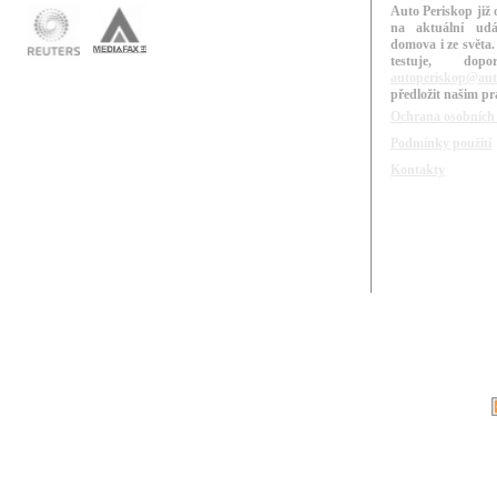
Auto Periskop již 
na aktuální udá
domova i ze světa.
testuje, do
autoperiskop@aut
předložit našim p
Ochrana osobních
Podmínky použití
Kontakty