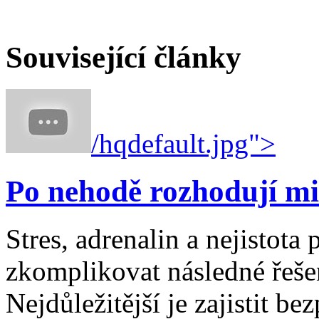
Související články
/hqdefault.jpg">
Po nehodě rozhodují mi
Stres, adrenalin a nejistot
zkomplikovat následné řešen
Nejdůležitější je zajistit b