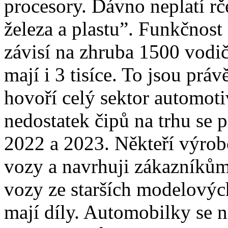
procesory. Dávno neplatí rč
železa a plastu”. Funkčnos
závisí na zhruba 1500 vodičí
mají i 3 tisíce. To jsou prá
hovoří celý sektor automoti
nedostatek čipů na trhu se 
2022 a 2023. Někteří výrob
vozy a navrhuji zákazníkům
vozy ze starších modelových
mají díly. Automobilky se na