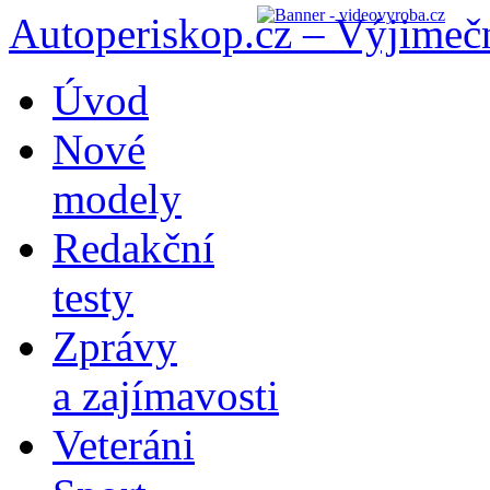
Autoperiskop.cz – Výjimeč
Přejít
Úvod
k
obsahu
Nové
webu
modely
Redakční
testy
Zprávy
a zajímavosti
Veteráni