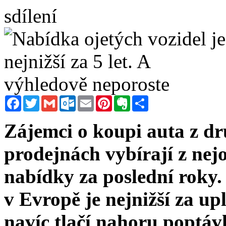
sdílení
Facebook
Twitter
Gmail
Outlook.com
Email
Pinterest
Evernote
Sdílet
Zájemci o koupi auta z d
prodejnách vybírají z nej
nabídky za poslední roky.
v Evropě je nejnižší za upl
navíc tlačí nahoru poptávk