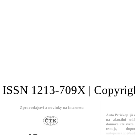
ISSN 1213-709X | Copyright
Zpravodajství a novinky na internetu
Auto Periskop již 
na aktuální udá
domova i ze světa.
testuje, do
autoperiskop@aut