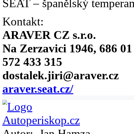
SEAT – španělský temperam
Kontakt:
ARAVER CZ s.r.o.
Na Zerzavici 1946, 686 01
572 433 315
dostalek.jiri@araver.cz
araver.seat.cz/
Autor:
Jan Hamza