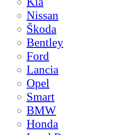
Kia
Nissan
Škoda
Bentley
Ford
Lancia
Opel
Smart
BMW
Honda