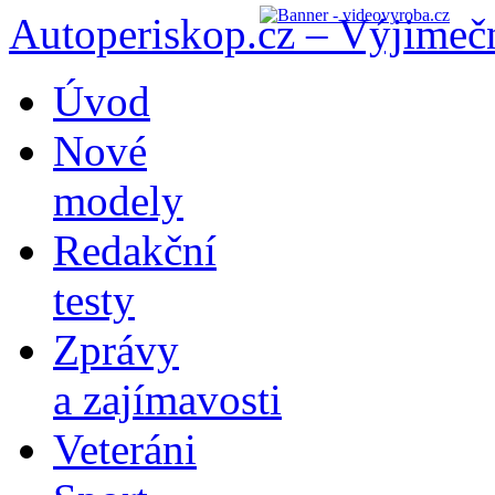
Autoperiskop.cz – Výjimeč
Přejít
Úvod
k
obsahu
Nové
webu
modely
Redakční
testy
Zprávy
a zajímavosti
Veteráni