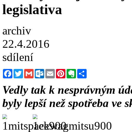
legislativa
archiv
22.4.2016
sdílení
Facebook
Twitter
Gmail
Outlook.com
Email
Pinterest
Evernote
Sdílet
Vedly tak k nesprávným úda
byly lepší než spotřeba ve s