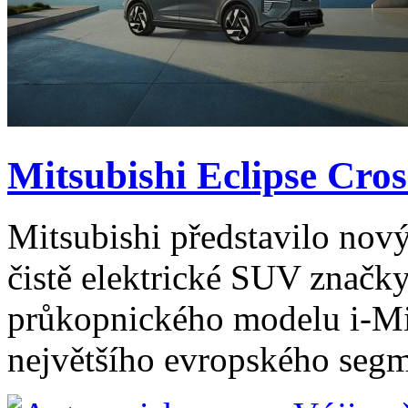
Mitsubishi Eclipse Cross
Mitsubishi představilo nový
čistě elektrické SUV značk
průkopnického modelu i-Mi
největšího evropského segm