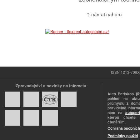
↑ návrat nahoru
ISSN 1213-709X |
Zpravodajství a novinky na internetu
Auto Periskop již
pohled na aktuá
průmyslu z domo
pravidelně informu
nám na
autoper
kterou chcete 
čtenářům.
Ochrana osobních
Podmínky použití