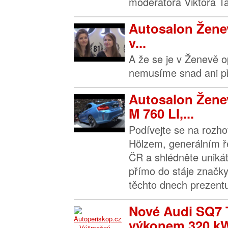
moderátora Viktora T
Autosalon Žene
v...
A že se je v Ženevě o
nemusíme snad ani př
Autosalon Žene
M 760 LI,...
Podívejte se na rozh
Hölzem, generálním 
ČR a shlédněte uniká
přímo do stáje značk
těchto dnech prezentu
Nové Audi SQ7 T
výkonem 320 kW