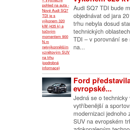
Audi SQ7 TDI bude m
objednávat od jara 2
trhu nebyla dosud s
technických oblastec
TDI – v porovnání se
na...
Ford představil
evropské...
Jedná se o technicky 
vytříbenější a sportov
modernizaci jednoho z
SUV na evropském trh
zdokonaleným technolo