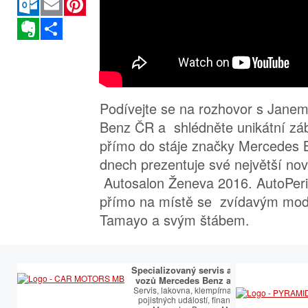
Evernote
Sdílet
Podívejte se na rozhovor s Jan
Benz ČR a shlédněte unikátní z
přímo do stáje značky Mercedes B
dnech prezentuje své největší nov
Autosalon Ženeva 2016. AutoPeri
přímo na místě se zvídavým mod
Tamayo a svým štábem.
Specializovaný servis a prodej
vozů Mercedes Benz a AMG.
Servis, lakovna, klempírna, řešení
pojistných událostí, financování