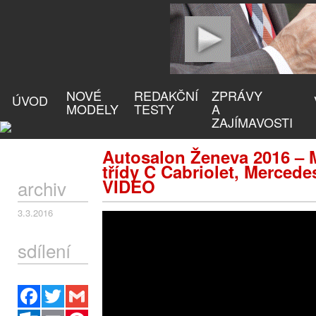
NOVÉ
REDAKČNÍ
ZPRÁVY
ÚVOD
MODELY
TESTY
A
ZAJÍMAVOSTI
Autosalon Ženeva 2016 – 
třídy C Cabriolet, Mercede
VIDEO
archiv
3.3.2016
sdílení
Facebook
Twitter
Gmail
Outlook.com
Email
Pinterest