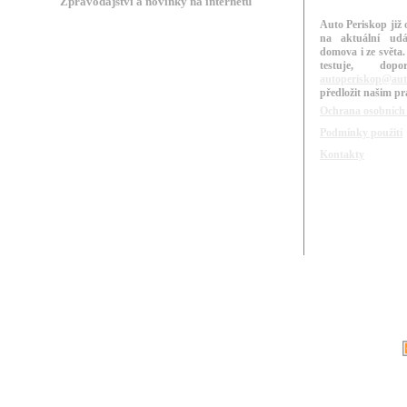
Zpravodajství a novinky na internetu
Auto Periskop již 
na aktuální udá
domova i ze světa.
testuje, do
autoperiskop@aut
předložit našim p
Ochrana osobních
Podmínky použití
Kontakty