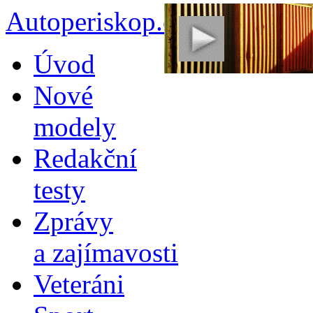
Autoperiskop.cz – Výjimeč
Přejít
Úvod
k
obsahu
Nové
webu
modely
Redakční
testy
Zprávy
a zajímavosti
Veteráni