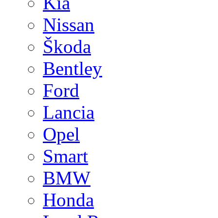
Kia
Nissan
Škoda
Bentley
Ford
Lancia
Opel
Smart
BMW
Honda