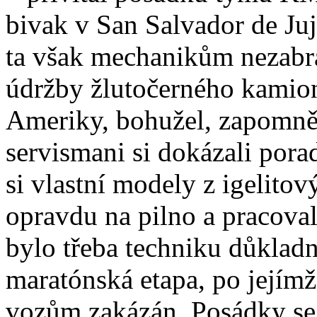
bivak v San Salvador de Juj
ta však mechanikům nezabrán
údržby žlutočerného kamion
Ameriky, bohužel, zapomněl 
servismani si dokázali porad
si vlastní modely z igelitov
opravdu na pilno a pracovali
bylo třeba techniku důkladn
maratónská etapa, po jejím
vozům zakázán. Posádky se 