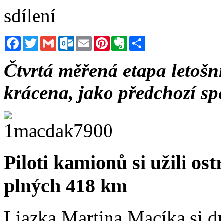
sdílení
Facebook
Twitter
Gmail
Outlook.com
Email
Pinterest
Evernote
Sdílet
Čtvrtá měřená etapa letošn
krácena, jako předchozí sp
Piloti kamionů si užili o
plných 418 km
Liazka Martina Macíka si dr