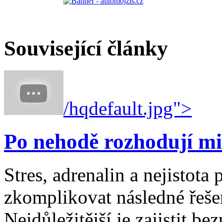
Související články
/hqdefault.jpg">
Po nehodě rozhodují mi
Stres, adrenalin a nejistot
zkomplikovat následné řešen
Nejdůležitější je zajistit b