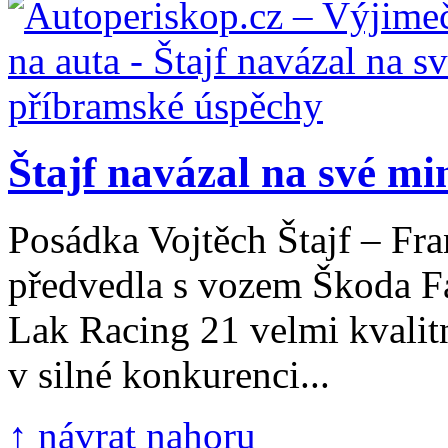
Štajf navázal na své min
Posádka Vojtěch Štajf – Fra
předvedla s vozem Škoda F
Lak Racing 21 velmi kvalit
v silné konkurenci...
↑ návrat nahoru