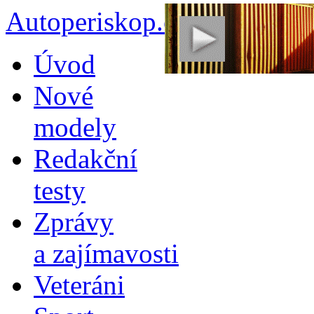
Autoperiskop.cz – Výjimeč
Přejít
Úvod
k
obsahu
Nové
webu
modely
Redakční
testy
Zprávy
a zajímavosti
Veteráni