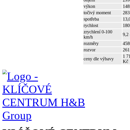
výkon
148
točivý moment
283
spotřeba
13,
rychlost
180
zrychlení 0-100
9,2 
km/h
rozměry
458
rozvor
26
1 7
ceny dle výbavy
Kč