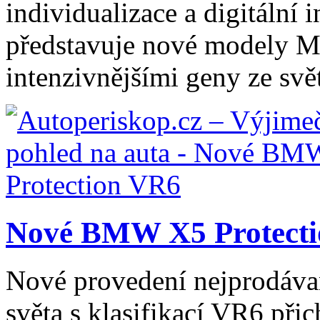
individualizace a digitáln
představuje nové modely M4
intenzivnějšími geny ze svět
Nové BMW X5 Protect
Nové provedení nejprodáva
světa s klasifikací VR6 př