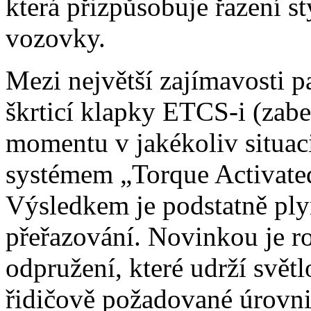
která přizpůsobuje řazení st
vozovky.
Mezi největší zajímavosti p
škrticí klapky ETCS-i (zabe
momentu v jakékoliv situaci
systémem „Torque Activated
Výsledkem je podstatně plyn
přeřazování. Novinkou je r
odpružení, které udrží svě
řidičově požadované úrovni