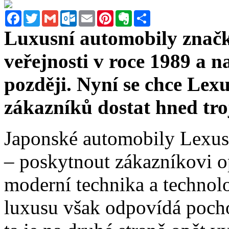
Facebook
Twitter
Gmail
Outlook.com
Email
Pinterest
Evernote
Sdílet
Luxusní automobily značk
veřejnosti v roce 1989 a na
později. Nyní se chce Lex
zákazníků dostat hned tro
Japonské automobily Lexus 
– poskytnout zákazníkovi op
moderní technika a technol
luxusu však odpovídá pocho