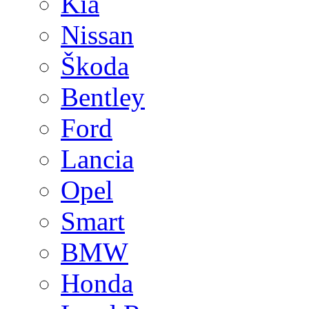
Kia
Nissan
Škoda
Bentley
Ford
Lancia
Opel
Smart
BMW
Honda