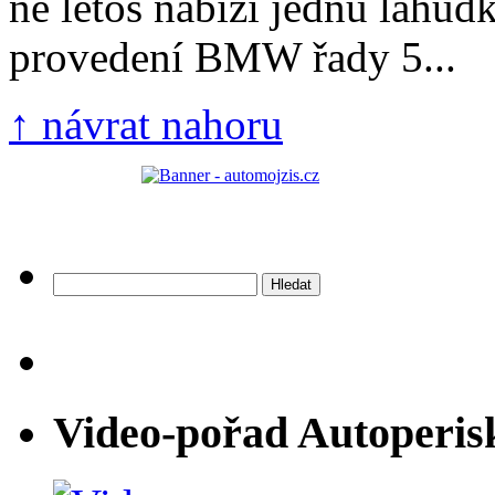
ně letos nabízí jednu lahů
provedení BMW řady 5...
↑ návrat nahoru
Vyhledávání
Video-pořad Autoperis