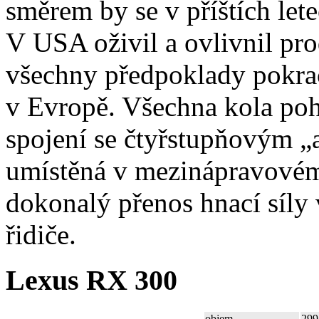
směrem by se v příštích let
V USA oživil a ovlivnil p
všechny předpoklady pokrač
v Evropě. Všechna kola pohá
spojení se čtyřstupňovým 
umístěná v mezinápravovém
dokonalý přenos hnací síly 
řidiče.
Lexus RX 300
objem
299