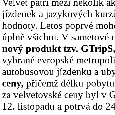
Velvet patří mezi několik a
jízdenek a jazykových kurzů
hodnoty. Letos poprvé moh
úplně všichni. V sametové n
nový produkt tzv. GTripS
vybrané evropské metropoli
autobusovou jízdenku a uby
ceny,
přičemž délku pobytu 
za velvetovské ceny byl v G
12. listopadu a potrvá do 24