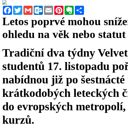
Facebook
Twitter
Gmail
Outlook.com
Email
Pinterest
Evernote
Sdílet
Letos poprvé mohou snížen
ohledu na věk nebo statut
Tradiční dva týdny Velvet,
studentů 17. listopadu po
nabídnou již po šestnácté
krátkodobých leteckých č
do evropských metropolí,
kurzů.