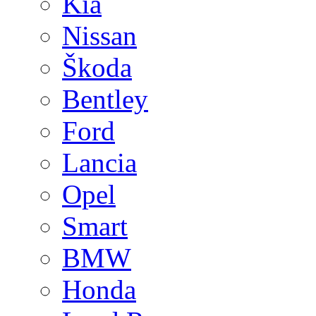
Kia
Nissan
Škoda
Bentley
Ford
Lancia
Opel
Smart
BMW
Honda