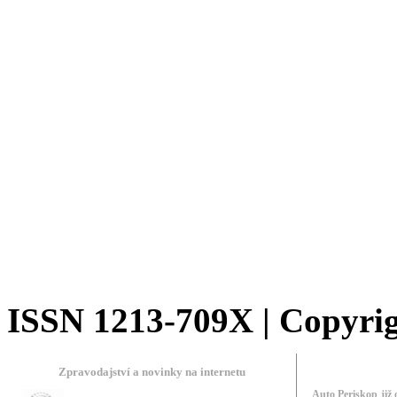
ISSN 1213-709X | Copyrigh
Zpravodajství a novinky na internetu
Auto Periskop již 