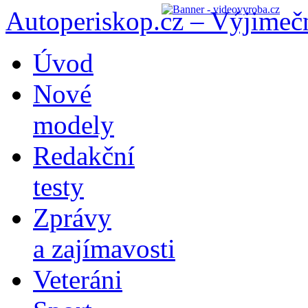
Autoperiskop.cz – Výjimeč
Přejít
Úvod
k
obsahu
Nové
webu
modely
Redakční
testy
Zprávy
a zajímavosti
Veteráni