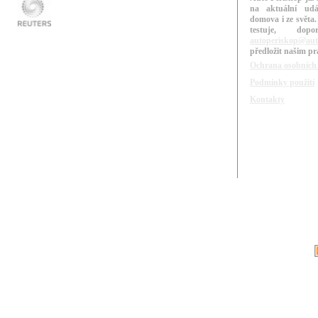
na aktuální udá
domova i ze světa.
testuje, do
autoperiskop@aut
předložit našim p
Ochrana osobních
Podmínky použití
Kontakty