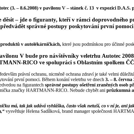
tec (3. – 8.6.2008) v pavilonu V – stánek č. 13 v expozici D.A.S. 
 děsit – jde o
figuranty
, kteří v rámci doprovodného
vádět správné postupy poskytování první pomoci s vy
h produktů v autolékárničkách,
které jsou podmínkou pro účinné posk
pavilonu V bude pro návštěvníky veletrhu Autotec 200
TMANN-RICO ve spolupráci s Oblastním spolkem ČČ
ředevším právní ochranu, nicméně ochrana zdraví je také velmi důležitá
ání první pomoci. Během konání veletrhu ve dnech
3. – 8. června
ředvedou na figurantech
správné postupy ošetření zraněných osob p
lékárnička značky HARTMANN-RICO. Nebude chybět ani
průzkumná 
ku má, tak jak udává vyhláška, často však netuší, co v ní je, ani jak
m,“
vysvětluje Helena Sadílková, brand manager společnosti HAR