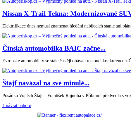
Nissan X-Trail Tekna: Modernizované SUV.
Elektrifikace dnes nemusí znamenat hledání nabíjecích stanic ani plá
Čínská automobilka BAIC začne...
Evropské automobilky se stále častěji obávají rostoucí konkurence z 
Štajf navázal na své minulé...
Posádka Vojtěch Štajf – František Rajnoha v Příbrami předvedla s vo
↑ návrat nahoru