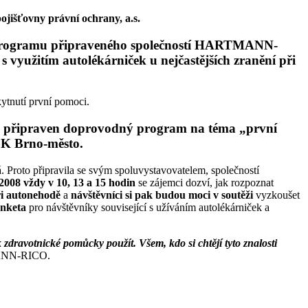
pojišťovny právní ochrany, a.s.
 programu připraveného společností HARTMANN-
užitím autolékárniček u nejčastějších zranění při
ytnutí první pomoci.
8 připraven
doprovodný program na téma „první
K Brno-město.
. Proto připravila se svým spoluvystavovatelem, společností
 2008 vždy v 10, 13 a 15 hodin
se zájemci dozví, jak rozpoznat
ři autonehodě
a
návštěvníci si pak budou moci v soutěži
vyzkoušet
anketa
pro návštěvníky související s užíváním autolékárniček a
 zdravotnické pomůcky použít. Všem, kdo si chtějí tyto znalosti
TMANN-RICO.