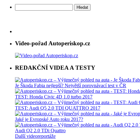
Vyhledávání
Video-pořad Autoperiskop.cz
REDAKČNÍ VIDEA A TESTY
Je Škoda Fabia nejlepší? Největší porovnávací test v ČR
TEST: Honda Civic 4D 1.0 turbo 2017
TEST: Audi Q5 2.0 TDI QUATTRO 2017
Jaké je Evropské Auto roku 2017?
Audi Q2 2.0 TDi Quattro
Další videoreportáže