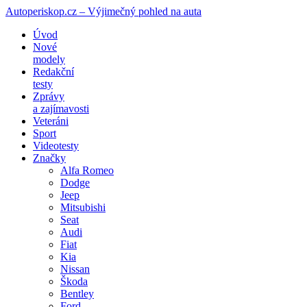
Autoperiskop.cz – Výjimečný pohled na auta
Přejít
Úvod
k
Nové
obsahu
modely
webu
Redakční
testy
Zprávy
a zajímavosti
Veteráni
Sport
Videotesty
Značky
Alfa Romeo
Dodge
Jeep
Mitsubishi
Seat
Audi
Fiat
Kia
Nissan
Škoda
Bentley
Ford