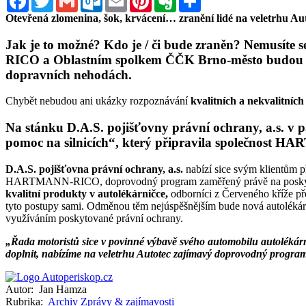
Otevřená zlomenina, šok, krvácení… zranění lidé na veletrhu Auto
Jak je to možné? Kdo je / či bude zraněn?
Nemusíte se
RICO a Oblastním spolkem ČČK Brno-město budou před
dopravních nehodách.
Chybět nebudou ani ukázky rozpoznávání
kvalitních a nekvalitníc
Na stánku D.A.S. pojišťovny právní ochrany, a.s. v 
pomoc na silnicích“,
který připravila
společnost HAR
D.A.S. pojišťovna právní ochrany, a.s.
nabízí sice svým klientům p
HARTMANN-RICO, doprovodný program zaměřený právě na poskytov
kvalitní produkty v autolékárničce,
odborníci z Červeného kříže p
tyto postupy sami. Odměnou těm nejúspěšnějším bude nová auto
využíváním poskytované právní ochrany.
„Řada motoristů sice v povinné výbavě svého automobilu autolékárnič
doplnit, nabízíme na veletrhu Autotec zajímavý doprovodný progra
Autor:
Jan Hamza
Rubrika:
Archiv
Zprávy & zajímavosti