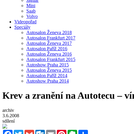
Jaguar
Mini
Saab
Volvo
Videopořad
Speciály
Autosalon Ženeva 2018
Autosalon Frankfurt 2017
Autosalon Ženeva 2017
Autosalon Paříž 2016
Autosalon Ženeva 2016
Autosalon Frankfurt 2015
Autoshow Praha 2015
Autosalon Ženeva 2015
Autosalon Paříž 2014
Autoshow Praha 2014
Krev a zranění na Autotecu – ví
archiv
3.6.2008
sdílení
Facebook
Twitter
Gmail
Outlook.com
Email
Pinterest
Evernote
Sdílet