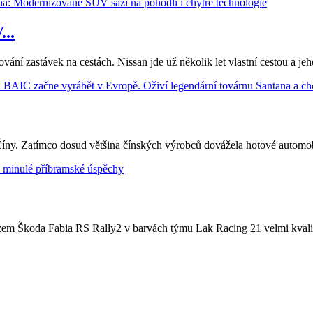
..
nování zastávek na cestách. Nissan jde už několik let vlastní cestou a
Číny. Zatímco dosud většina čínských výrobců dovážela hotové automobil
zem Škoda Fabia RS Rally2 v barvách týmu Lak Racing 21 velmi kvalitn