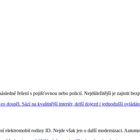
ledné řešení s pojišťovnou nebo policií. Nejdůležitější je zajistit bezp
 elektromobil rodiny ID. Nejde však jen o další modernizaci. Automobil