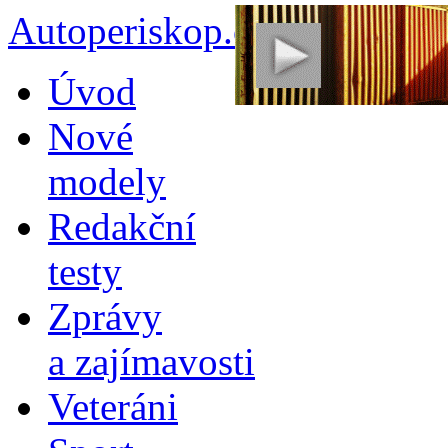
Autoperiskop.cz – Výjimeč
Přejít
Úvod
k
obsahu
Nové
webu
modely
Redakční
testy
Zprávy
a zajímavosti
Veteráni