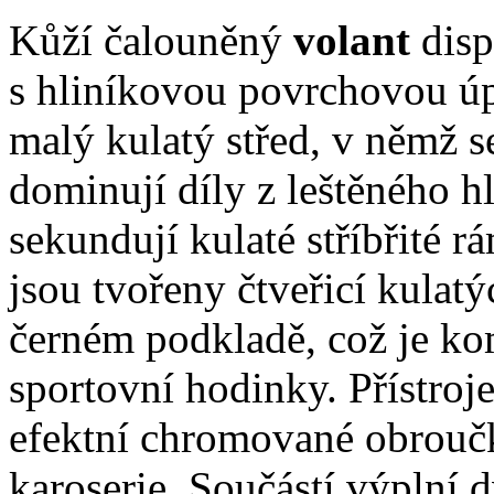
Kůží čalouněný
volant
disp
s hliníkovou povrchovou ú
malý kulatý střed, v němž s
dominují díly z leštěného h
sekundují kulaté stříbřité 
jsou tvořeny čtveřicí kulatý
černém podkladě, což je ko
sportovní hodinky. Přístroje
efektní chromované obroučk
karoserie. Součástí výplní d