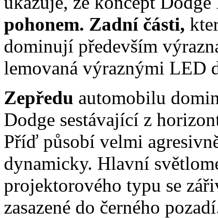
ukazuje, že koncept Dodg
pohonem. Zadní části,
kte
dominují především výrazná s
lemovaná výraznými LED d
Zepředu
automobilu dominu
Dodge sestávající z horizontá
Příď působí velmi agresivn
dynamicky. Hlavní světlome
projektorového typu se zář
zasazené do černého pozadí.