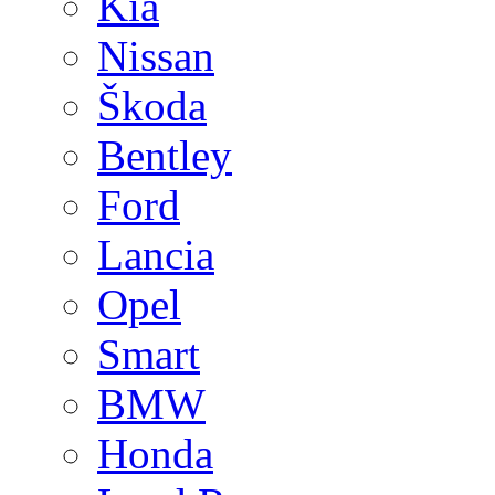
Kia
Nissan
Škoda
Bentley
Ford
Lancia
Opel
Smart
BMW
Honda