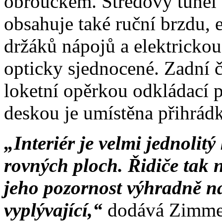
obroučkem. Středový tunel 
obsahuje také ruční brzdu, 
držáků nápojů a elektrickou
opticky sjednocené. Zadní 
loketní opěrkou odkládací 
deskou je umístěna přihrádk
„Interiér je velmi jednolitý
rovných ploch. Řidiče tak n
jeho pozornost výhradně na 
vyplývající,“
dodává Zimme