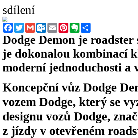
sdílení
Facebook
Twitter
Gmail
Outlook.com
Email
Pinterest
Evernote
Sdílet
Dodge Demon je roadster 
je dokonalou kombinací k
moderní jednoduchosti a 
Koncepční vůz Dodge De
vozem Dodge, který se vy
designu vozů Dodge, zna
z jízdy v otevřeném roads