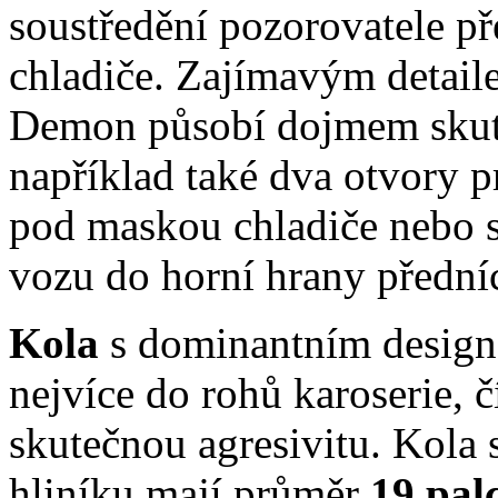
soustředění pozorovatele 
chladiče. Zajímavým detail
Demon působí dojmem skute
například také dva otvory 
pod maskou chladiče nebo sv
vozu do horní hrany předníc
Kola
s dominantním desig
nejvíce do rohů karoserie, 
skutečnou agresivitu. Kola
hliníku mají průměr
19 pal