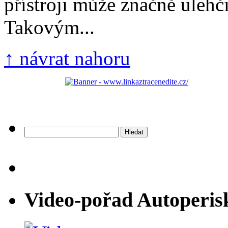
přístroji může značně ulehči
Takovým...
↑ návrat nahoru
Vyhledávání
Video-pořad Autoperis