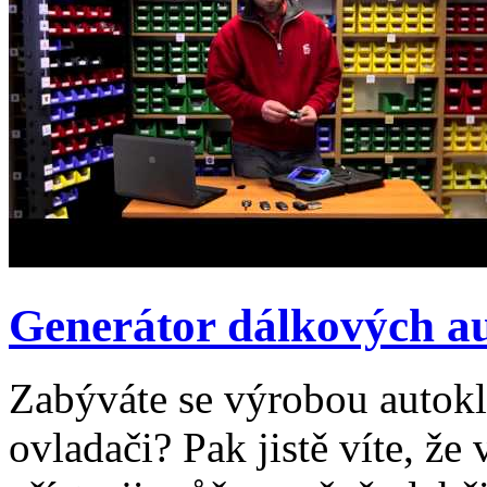
Generátor dálkových au
Zabýváte se výrobou autokl
ovladači? Pak jistě víte, ž