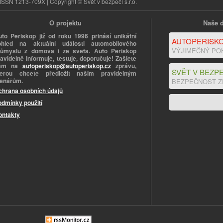
ISSN 1213-709X | Copyright © Svět v bezpečí s.r.o.
O projektu
Naše d
uto Periskop již od roku 1996 přináší unikátní
AUTOPERISKO
ohled na aktuální události automobilového
VÝJIMEČNÝ PO
růmyslu z domova i ze světa. Auto Periskop
avidelně informuje, testuje, doporučuje! Zašlete
ám na
autoperiskop@autoperiskop.cz
zprávu,
SVĚT V BEZPE
terou chcete předložit našim pravidelným
tenářům.
BEZPEČNOST Z
chrana osobních údajů
odmínky použití
ontakty