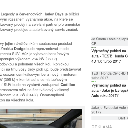
 Legendy a červencových Harley Days je blížící
, svým rozsahem významná akce, na které se
zovaný prodejní a servisní partner pro americké
zovaný prodejce a autorizovaný servis značek
Je Škoda Fabia nejlepší
avy jejím návštěvníkům současnou produkci
ČR
. Značku
Dodge
bude reprezentovat model
segmentu SUV. Vůz je vybaven benzínovým
sponující výkonem 264 kW (360 k)
odovkou a pohonem všech kol. Ikonickou
jící na trhu vozy třídy pick up, bude představovat
TEST: Honda Civic 4D 
vněž osazen osmiválcovým benzínovým motorem
turbo 2017
kW (395 k) v kombinaci s osmistupňovým
í SUV bude na výstavě zastupovat
Cadillac
crossoveru sází na šestiválcový vidlicový
výkonem 231 kW (314 k). Osmistupňová
kon na všechna kola.
Jaké je Evropské Auto 
2017?
Další 
REKLAMA