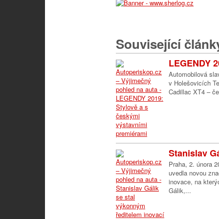
Související článk
LEGENDY 201
Automobilová sla
v Holešovicích T
Cadillac XT4 – č
Stanislav Gá
Praha, 2. února 
uvedla novou zna
inovace, na který
Gálik,...