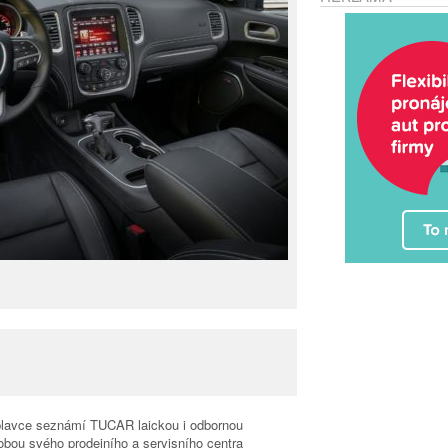
áplavce seznámí TUCAR laickou i odbornou
obou svého prodejního a servisního centra