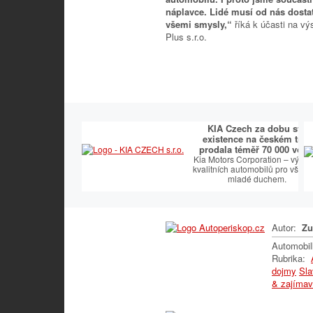
náplavce. Lidé musí od nás dosta
všemi smysly,“
říká k účasti na vý
Plus s.r.o.
KIA Czech za dobu své
existence na českém trhu
prodala téměř 70 000 vozů
Kia Motors Corporation – výrob
kvalitních automobilů pro všec
mladé duchem.
Autor:
Zu
Automobi
Rubrika:
dojmy
Sla
& zajímav