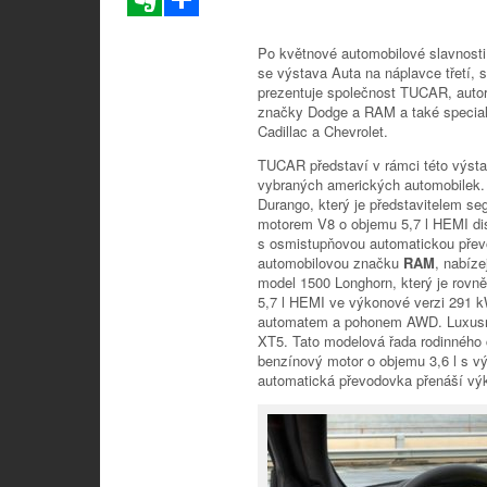
Po květnové automobilové slavnosti
se výstava Auta na náplavce třetí
prezentuje společnost TUCAR, autori
značky Dodge a RAM a také speciali
Cadillac a Chevrolet.
TUCAR představí v rámci této výst
vybraných amerických automobilek
Durango, který je představitelem 
motorem V8 o objemu 5,7 l HEMI di
s osmistupňovou automatickou přev
automobilovou značku
RAM
, nabíze
model 1500 Longhorn, který je ro
5,7 l HEMI ve výkonové verzi 291 
automatem a pohonem AWD. Luxusn
XT5. Tato modelová řada rodinného 
benzínový motor o objemu 3,6 l s 
automatická převodovka přenáší vý