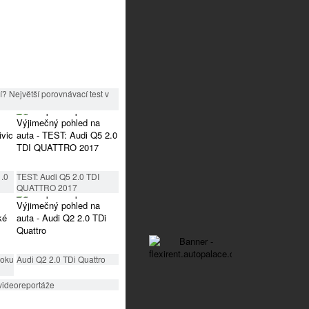
? Největší porovnávací test v
1.0
TEST: Audi Q5 2.0 TDI
QUATTRO 2017
roku
Audi Q2 2.0 TDi Quattro
videoreportáže