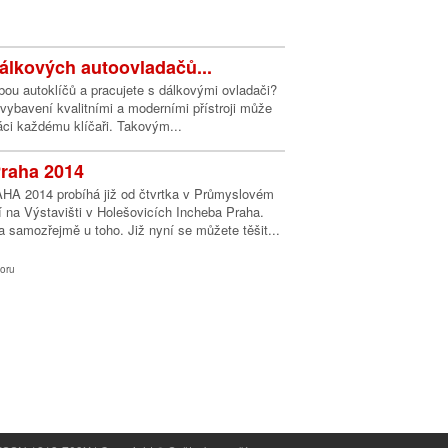
álkových autoovladačů...
ou autoklíčů a pracujete s dálkovými ovladači?
e vybavení kvalitními a moderními přístroji může
áci každému klíčaři. Takovým...
raha 2014
2014 probíhá již od čtvrtka v Průmyslovém
lí na Výstavišti v Holešovicích Incheba Praha.
 samozřejmě u toho. Již nyní se můžete těšit...
oru