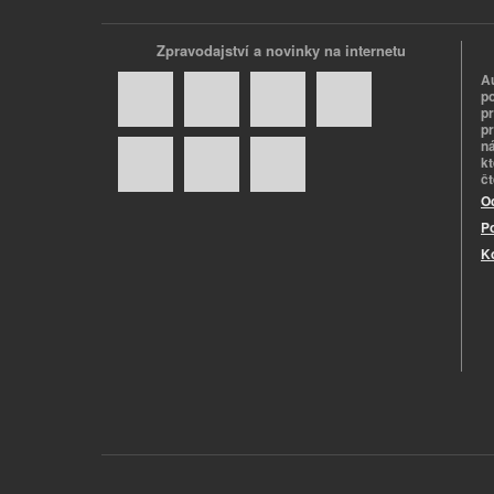
Zpravodajství a novinky na internetu
A
p
p
pr
n
k
č
O
P
K