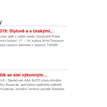
y
9: Stylově a s českými...
vnost opět v celém areálu Výstaviště Praha
ermín konání: 17. – 19. května 2019 Crossover
eská výstavní premiéra v expozici TUCAR...
lik se stal výkonným...
2018 – Společnost AAA AUTO včera oficiálně
čku AuresLab, pod kterou sjednotila veškeré
ch pracuje. Inovační centrum povede Stanislav