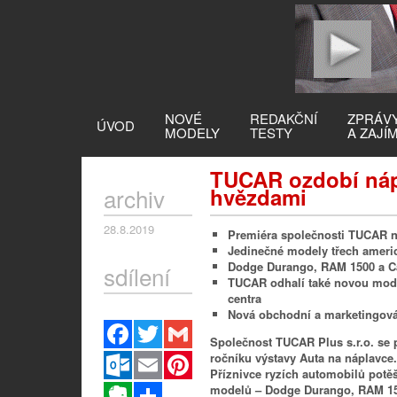
NOVÉ
REDAKČNÍ
ZPRÁV
ÚVOD
MODELY
TESTY
A ZAJÍ
TUCAR ozdobí náp
archiv
hvězdami
28.8.2019
Premiéra společnosti TUCAR n
Jedinečné modely třech ameri
Dodge Durango, RAM 1500 a Ca
sdílení
TUCAR odhalí také novou mode
centra
Nová obchodní a marketingová 
Facebook
Twitter
Gmail
Společnost TUCAR Plus s.r.o. se 
Outlook.com
Email
Pinterest
ročníku výstavy Auta na náplavce.
Příznivce ryzích automobilů potě
Evernote
Sdílet
modelů – Dodge Durango, RAM 150