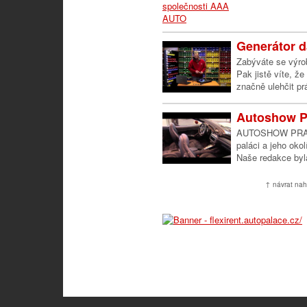
Generátor d
Zabýváte se výrob
Pak jistě víte, ž
značně ulehčit pr
Autoshow P
AUTOSHOW PRAHA 
paláci a jeho oko
Naše redakce byla
↑ návrat nah