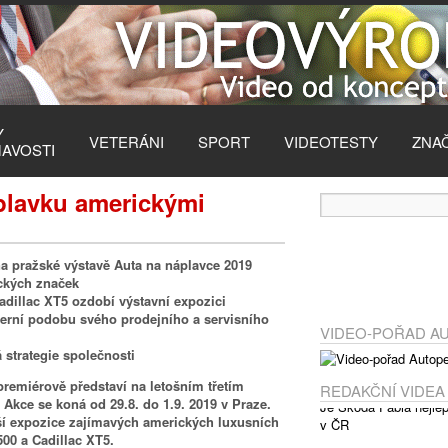
Y
VETERÁNI
SPORT
VIDEOTESTY
ZNA
MAVOSTI
lavku americkými
a pražské výstavě Auta na náplavce 2019
ckých značek
dillac XT5 ozdobí výstavní expozici
rní podobu svého prodejního a servisního
VIDEO-POŘAD A
strategie společnosti
premiérově představí na letošním třetím
REDAKČNÍ VIDEA
 Akce se koná od 29.8. do 1.9. 2019 v Praze.
ší expozice zajímavých amerických luxusních
0 a Cadillac XT5.