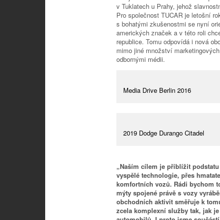
v Tuklatech u Prahy, jehož slavnostn
Pro společnost TUCAR je letošní rok
s bohatými zkušenostmi se nyní orie
amerických značek a v této roli chc
republice. Tomu odpovídá i nová obc
mimo jiné množství marketingových
odbornými médii.
Media Drive Berlin 2016
2019 Dodge Durango Citadel
„Naším cílem je přiblížit podstatu
vyspělé technologie, přes hmatat
komfortních vozů. Rádi bychom tot
mýty spojené právě s vozy vyráb
obchodních aktivit směřuje k tom
zcela komplexní služby tak, jak 
automobilů. I proto jsme součástí 