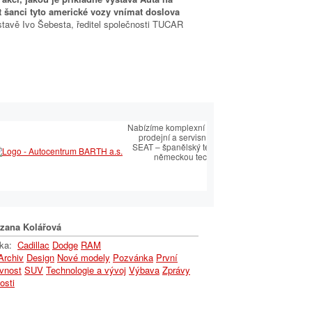
t šanci tyto americké vozy vnímat doslova
stavě Ivo Šebesta, ředitel společnosti TUCAR
Nabízíme komplexní služby v oblasti
prodejní a servisní péče SEAT.
SEAT – španělský temperament s
.
německou technologií
ce
hny
zana Kolářová
lka:
Cadillac
Dodge
RAM
Archiv
Design
Nové modely
Pozvánka
První
vnost
SUV
Technologie a vývoj
Výbava
Zprávy
osti