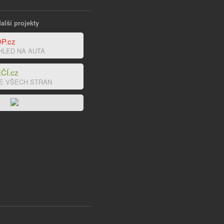
alší projekty
P.cz
HLED NA AUTA
ČÍ.cz
E VŠECH STRAN