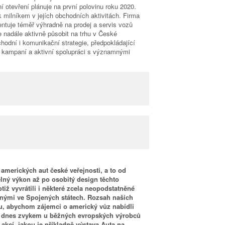
í otevření plánuje na první polovinu roku 2020.
 milníkem v jejích obchodních aktivitách. Firma
ntuje téměř výhradně na prodej a servis vozů
e nadále aktivně působit na trhu v České
hodní i komunikační strategie, předpokládající
 kampaní a aktivní spolupráci s významnými
 amerických aut české veřejnosti, a to od
elný výkon až po osobitý design těchto
iž vyvrátili i některé zcela neopodstatněné
ěnými ve Spojených státech. Rozsah našich
u, abychom zájemci o americký vůz nabídli
je dnes zvykem u běžných evropských výrobců
akcí, jakou je příkladně výstava Auta na