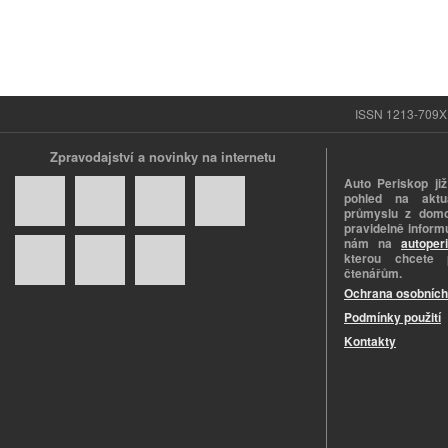
ISSN 1213-709X |
Zpravodajství a novinky na internetu
Auto Periskop již
pohled na aktuá
průmyslu z domo
pravidelně informu
nám na
autoper
kterou chcete 
čtenářům.
Ochrana osobních
Podmínky použití
Kontakty