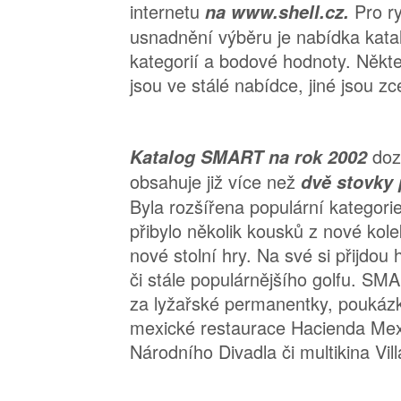
internetu
Pro ry
na www.shell.cz.
usnadnění výběru je nabídka kata
kategorií a bodové hodnoty. Někte
jsou ve stálé nabídce, jiné jsou zc
doz
Katalog SMART na rok 2002
obsahuje již více než
dvě stovky 
Byla rozšířena populární kategorie
přibylo několik kousků z nové kole
nové stolní hry. Na své si přijdou 
či stále populárnějšího golfu. SM
za lyžařské permanentky, poukázk
mexické restaurace Hacienda Mex
Národního Divadla či multikina Vi