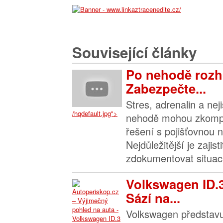
Související články
Po nehodě rozh
Zabezpečte...
Stres, adrenalin a nej
/hqdefault.jpg">
nehodě mohou zkompl
řešení s pojišťovnou n
Nejdůležitější je zajis
zdokumentovat situaci 
Volkswagen ID.
Sází na...
Volkswagen představu