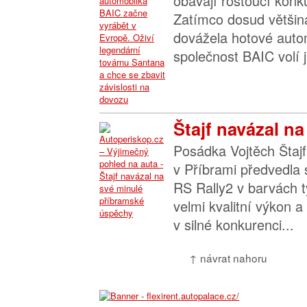
obávají rostoucí konk
Zatímco dosud většin
dovážela hotové autom
společnost BAIC volí ji
Štajf navázal na
Posádka Vojtěch Štajf
v Příbrami předvedla
RS Rally2 v barvách 
velmi kvalitní výkon a
v silné konkurenci...
↑ návrat nahoru