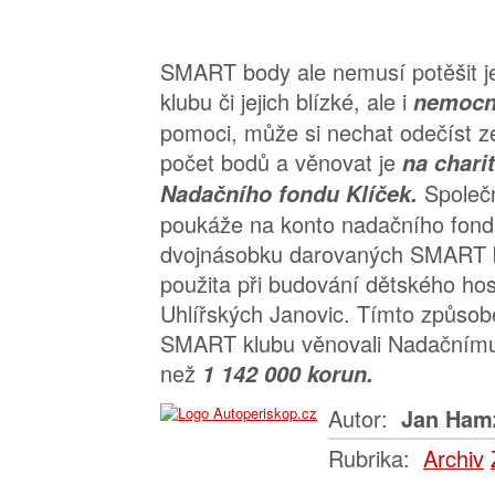
SMART body ale nemusí potěšit 
klubu či jejich blízké, ale i
nemocn
pomoci, může si nechat odečíst ze
počet bodů a věnovat je
na charit
Společ
Nadačního fondu Klíček.
poukáže na konto nadačního fondu
dvojnásobku darovaných SMART b
použita při budování dětského hos
Uhlířských Janovic. Tímto způsob
SMART klubu věnovali Nadačnímu 
než
1 142 000 korun.
Autor:
Jan Ham
Rubrika:
Archiv