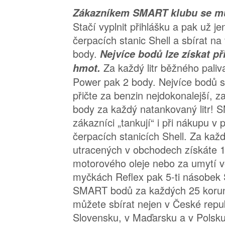
Zákazníkem SMART klubu se můž
Stačí vyplnit přihlášku a pak už je
čerpacích stanic Shell a sbírat na
body.
Nejvíce bodů lze získat 
Za každý litr běžného paliva
hmot.
Power pak 2 body. Nejvíce bodů 
přičte za benzin nejdokonalejší, 
body za každý natankovaný litr!
zákazníci „tankují“ i při nákupu v
čerpacích stanicích Shell. Za kaž
utracených v obchodech získáte 
motorového oleje nebo za umytí v
myčkách Reflex pak 5-ti násobek
SMART bodů za každých 25 koru
můžete sbírat nejen v České republ
Slovensku, v Maďarsku a v Polsku