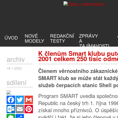
NOVÉ
REDAKČNÍ
ZPRÁVY
ÚVOD
MODELY
TESTY
A
ZAJÍMAVOSTI
K členům Smart klubu put
archiv
2001 celkem 250 tisíc odm
18.1.2002
Členem věrnostního zákaznick
SMART klub se může stát každý
sdílení
služeb čerpacích stanic Shell p
Program SMART uvedla společnos
Facebook
Twitter
Gmail
Republic na český trh 1. října 199
Outlook.com
Email
Pinterest
získal mnoho příznivců. O úspě
svědčí i fakt, že si jeho členové v
Evernote
Sdílet