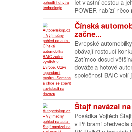
let vlastní cestou a j
POWER nabízí něco m
Čínská automob
začne...
Evropské automobilky 
obávají rostoucí konk
Zatímco dosud většin
dovážela hotové autom
společnost BAIC volí ji
Štajf navázal na
Posádka Vojtěch Štajf
v Příbrami předvedla
RS Rally2 v barvách 