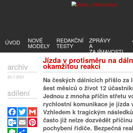
NOVÉ
REDAKČNÍ
ZPRÁVY
ÚVOD
MODELY
TESTY
A
ZAJÍMAVOSTI
Jízda v protisměru na dáln
archiv
okamžitou reakci
20.7.2021
Na českých dálnicích přišlo za 
šest měsíců o život 12 účastní
sdílení
Jednou z mnoha příčin střetu v
rychlostní komunikace je jízda 
Facebook
Twitter
Gmail
Vzhledem k tragickým následků
často již nelze dozvědět příčin
Outlook.com
Email
Pinterest
pochybení řidiče. Bezpečná rea
Evernote
Sdílet