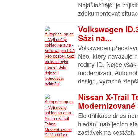
Nejdůležitější je zajis
zdokumentovat situaci 
Volkswagen ID.
Sází na...
Volkswagen představu
Neo, který navazuje n
rodiny ID. Nejde však 
modernizaci. Automob
design, výrazně zlepšil
Nissan X-Trail T
Modernizované 
Elektrifikace dnes n
hledání nabíjecích sta
zastávek na cestách. 