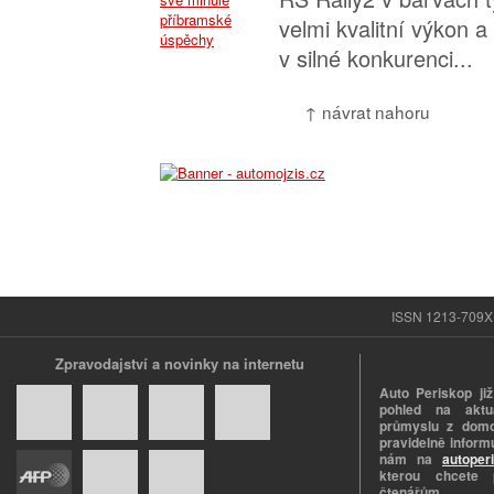
velmi kvalitní výkon a
v silné konkurenci...
↑ návrat nahoru
ISSN 1213-709X |
Zpravodajství a novinky na internetu
Auto Periskop již
pohled na aktuá
průmyslu z domo
pravidelně informu
nám na
autoper
kterou chcete 
čtenářům.