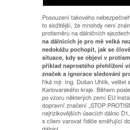
Posouzení takového nebezpečného 
to složitější, že mnohdy není zná
protisměru na dálničních sjezdec
na dálnicích je pro mě velká n
nedokážu pochopit, jak se člov
situace, kdy se objeví v protism
příklad naprostého přehlížení 
značek a ignorace sledování pr
říká mjr. Ing. Dušan Uhlík, velitel
Karlovarského kraje. Během posle
po vzoru některých zemí EU insta
dopravní značení „STOP PROTIS
nejrizikovějších úsecích dálnic D
s cílem varovat řidiče směřující d
dálnici.