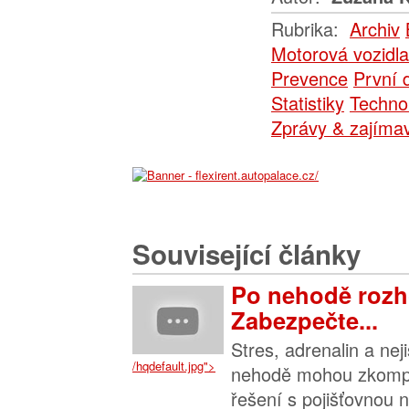
Rubrika:
Archiv
Motorová vozidla
Prevence
První 
Statistiky
Technol
Zprávy & zajímav
Související články
Po nehodě rozh
Zabezpečte...
Stres, adrenalin a nej
/hqdefault.jpg">
nehodě mohou zkompl
řešení s pojišťovnou n