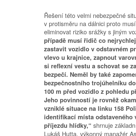
Řešení této velmi nebezpečné situ
v protisměru na dálnici proto mus
eliminovat riziko srážky s jiným v
případě musí řidič co nejrychlej
zastavit vozidlo v odstavném pr
vlevo u krajnice, zapnout varov
si reflexní vestu a schovat se z
bezpečí. Neměl by také zapome
bezpečnostního trojúhelníku do
100 m před vozidlo z pohledu př
Jeho povinností je rovněž okam
vzniklé situace na linku 158 Po
identifikací místa odstaveného 
shrnuje základn
příjezdu hlídky,“
Lukáš Hutta, výkonný manažér A