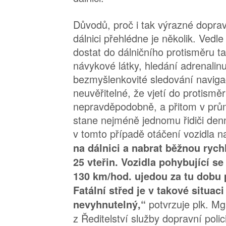
Důvodů, proč i tak výrazné doprav
dálnici přehlédne je několik. Vedl
dostat do dálničního protisměru t
návykové látky, hledání adrenalin
bezmyšlenkovité sledování naviga
neuvěřitelné, že vjetí do protismě
nepravděpodobně, a přitom v prů
stane nejméně jednomu řidiči den
v tomto případě otáčení vozidla na
na dálnici a nabrat běžnou rych
25 vteřin. Vozidla pohybující se
130 km/hod. ujedou za tu dobu 
Fatální střed je v takové situac
potvrzuje plk. Mgr.
nevyhnutelný,“
z Ředitelství služby dopravní polic