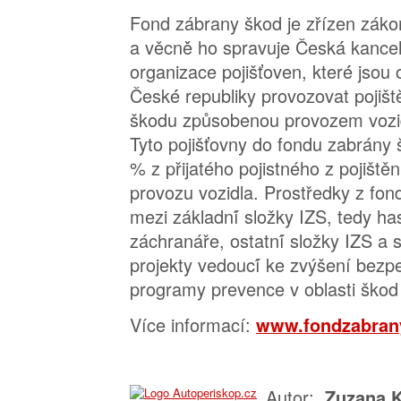
Fond zábrany škod je zřízen záko
a věcně̌ ho spravuje Česká́ kancelář̌
organizace pojišťoven, které́ jsou
České́ republiky provozovat pojišt
škodu způsobenou provozem vozidla
Tyto pojišťovny do fondu zabrány š
% z přijatého pojistného z pojištěn
provozu vozidla. Prostředky z fon
mezi základní́ složky IZS, tedy has
záchranáře, ostatní́ složky IZS a su
projekty vedoucí́ ke zvýšení bezpe
programy prevence v oblasti škod 
Více informací:
www.fondzabran
Autor:
Zuzana K