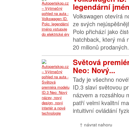
legendární jmén
Volkswagen otevírá n
ze svých nejúspěšněj
Polo přichází jako čist
hatchback, který má 
20 milionů prodaných.
Světová premiér
Neo: Nový...
Tady je všechno nové
ID.3 slaví světovou 
názvem a rozsáhlou m
patří velmi kvalitní mat
intuitivní ovládání fyzi
↑ návrat nahoru