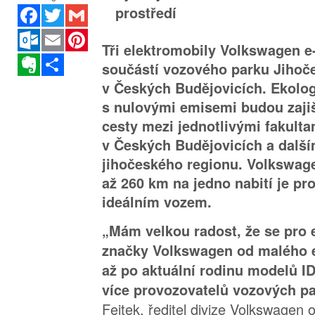
Facebook
Twitter
Gmail
prostředí
Outlook.com
Email
Pinterest
Tři elektromobily Volkswagen e-
Evernote
Sdílet
součástí vozového parku Jihoče
v Českých Budějovicích. Ekolo
s nulovými emisemi budou zajiš
cesty mezi jednotlivými fakulta
v Českých Budějovicích a dalš
jihočeského regionu. Volkswag
až 260 km na jedno nabití je pr
ideálním vozem.
„Mám velkou radost, že se pro 
značky Volkswagen od malého e
až po aktuální rodinu modelů ID
více provozovatelů vozových pa
Fejtek, ředitel divize Volkswagen 