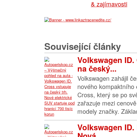
& zajímavosti
Související články
Volkswagen ID.
na český...
Volkswagen zahájil če
nového kompaktního e
Cross, který se po sv
zařazuje mezi cenově
modely značky. Základ
Volkswagen ID. 
Nová...