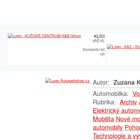
KLÍČOVÉ CENTRUM
VÁŠ KLÍČOVÝ PARTNER
Kompletní klíčařský sortiment vče
výroby autoklíčů
Autor:
Zuzana K
Automobilka:
Vo
Rubrika:
Archiv
Elektrický automo
Mobilita
Nové mo
automobily
Poho
Technologie a vý