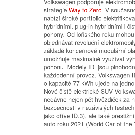
Volkswagen podporuje elektromobi
strategie
Way to Zero
. V současn
nabízí široké portfolio elektrifiko
hybridními, plug-in hybridními i čis
pohony. Od loňského roku mohou 
objednávat revoluční elektromobil
základě koncernové modulární pl
umožňuje maximálně využívat výh
pohonu. Modely ID. jsou plnohodn
každodenní provoz. Volkswagen ID.
o kapacitě 77 kWh ujede na jedno
Nové čistě elektrické SUV Volksw
nedávno nejen pět hvězdiček za n
bezpečnosti v nezávislých testec
jako dříve ID.3), ale také prestiž
auto roku 2021 (World Car of the 