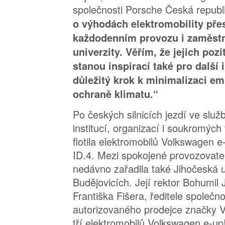
společnosti Porsche Česká republ
o výhodách elektromobility pře
každodenním provozu i zaměst
univerzity. Věřím, že jejich pozi
stanou inspirací také pro další i
důležitý krok k minimalizaci em
ochraně klimatu.“
Po českých silnicích jezdí ve služ
institucí, organizací i soukromých 
flotila elektromobilů Volkswagen e-
ID.4. Mezi spokojené provozovatel
nedávno zařadila také Jihočeská 
Budějovicích. Její rektor Bohumil 
Františka Fišera, ředitele společn
autorizovaného prodejce značky V
tří elektromobilů Volkswagen e-up