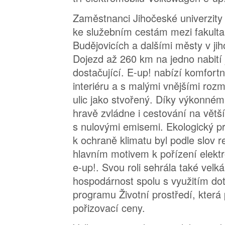
Zaměstnanci Jihočeské univerzity 
ke služebním cestám mezi fakult
Budějovicích a dalšími městy v ji
Dojezd až 260 km na jedno nabití 
dostačující. E-up! nabízí komfort
interiéru a s malými vnějšími roz
ulic jako stvořený. Díky výkonné
hravě zvládne i cestování na větší
s nulovými emisemi. Ekologický p
k ochraně klimatu byl podle slov r
hlavním motivem k pořízení elekt
e-up!. Svou roli sehrála také velk
hospodárnost spolu s využitím do
programu Životní prostředí, která
pořizovací ceny.