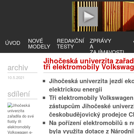
NOVÉ
REDAKČNÍ
ZPRÁVY
ÚVOD
MODELY
TESTY
A
ZAJÍMAVOSTI
Jihočeská univerzita zařadi
archiv
tři elektromobily Volkswa
10.5.2021
Jihočeská univerzita jezdí ek
elektrickou energii
sdílení
Tři elektromobily Volkswagen
zástupcům Jihočeské univerz
českobudějovický prodejce C
Na pořízení elektromobilů s 
byla využita dotace z Národn