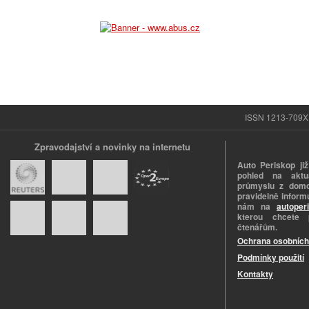
ISSN 1213-709X |
Zpravodajství a novinky na internetu
Auto Periskop již
pohled na aktuá
průmyslu z domo
pravidelně informu
nám na
autoper
kterou chcete 
čtenářům.
Ochrana osobních
Podmínky použití
Kontakty