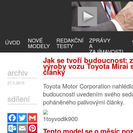
NOVÉ
REDAKČNÍ
ZPRÁVY
ÚVOD
MODELY
TESTY
A
ZAJÍMAVOSTI
Jak se tvoří budoucnost:
výroby vozu Toyota Mirai 
archiv
články
27.2.2015
Toyota Motor Corporation nahlédla
budoucnosti uvedením svého seda
sdílení
poháněného palivovými články.
Facebook
Twitter
Gmail
Outlook.com
Email
Pinterest
Tento model se o měsíc poz