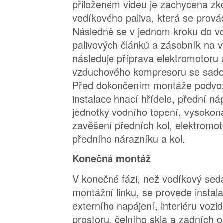
přiloženém videu je zachycena zk
vodíkového paliva, která se prová
Následně se v jednom kroku do v
palivových článků a zásobník na v
následuje příprava elektromotoru 
vzduchového kompresoru se sadou
Před dokončením montáže podvoz
instalace hnací hřídele, přední ná
jednotky vodního topení, vysokon
zavěšení předních kol, elektromot
předního nárazníku a kol.
Konečná montáž
V konečné fázi, než vodíkový seda
montážní linku, se provede insta
externího napájení, interiéru vozi
prostoru, čelního skla a zadních o