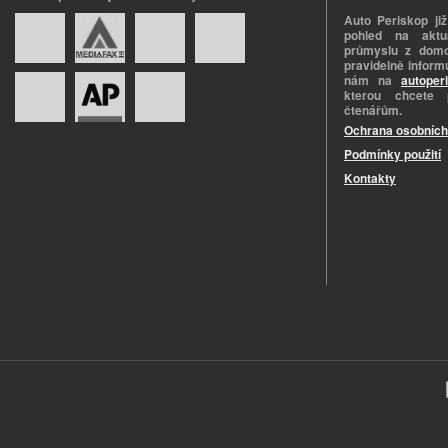
Auto Periskop již
pohled na aktuá
průmyslu z domo
pravidelně informu
nám na
autoper
kterou chcete 
čtenářům.
Ochrana osobních
Podmínky použití
Kontakty