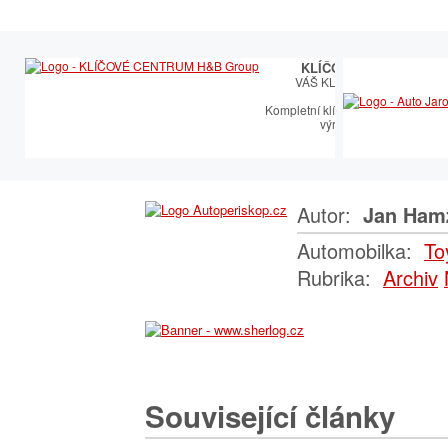
KLÍČOVÉ CENTRUM
VÁŠ KLÍČOVÝ PARTNER
Kompletní klíčařský sortiment vče
výroby autoklíčů
Autor:
Jan Ham
Automobilka:
To
Rubrika:
Archiv
Související články