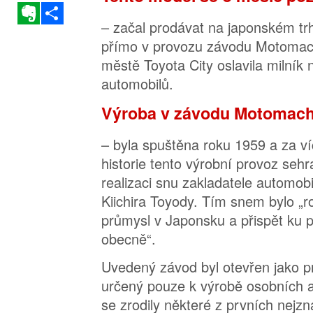
Evernote
Sdílet
– začal prodávat na japonském tr
přímo v provozu závodu Motomac
městě Toyota City oslavila milník
automobilů.
Výroba v závodu Motomach
– byla spuštěna roku 1959 a za ví
historie tento výrobní provoz sehrá
realizaci snu zakladatele automob
Kiichira Toyody. Tím snem bylo „r
průmysl v Japonsku a přispět ku 
obecně“.
Uvedený závod byl otevřen jako p
určený pouze k výrobě osobních 
se zrodily některé z prvních nej