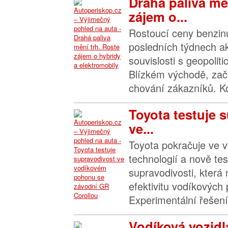
Drahá paliva mě
zájem o...
Rostoucí ceny benzinu
posledních týdnech ak
souvislosti s geopoli
Blízkém východě, začí
chování zákazníků. Kon
Toyota testuje 
ve...
Toyota pokračuje ve v
technologií a nově tes
supravodivosti, která
efektivitu vodíkových
Experimentální řešení
Vodíková vozidl