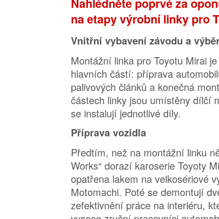
Nahlédněte poprvé za oponu
na etapy výrobní linky pro T
Vnitřní vybavení závodu a výběr
Montážní linka pro Toyotu Mirai je
hlavních částí: příprava automob
palivových článků a konečná montá
částech linky jsou umístěny dílčí
se instalují jednotlivé díly.
Příprava vozidla
Předtím, než na montážní linku n
Works“ dorazí karoserie Toyoty Mir
opatřena lakem na velkosériové vý
Motomachi. Poté se demontují dveř
zefektivnění práce na interiéru, k
vysoce zruční pracovníci automob