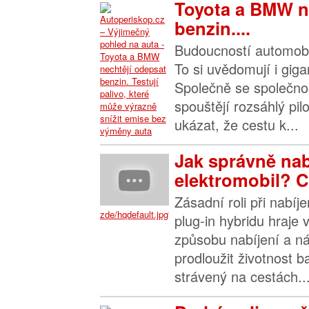
Toyota a BMW n
benzin....
Budoucností automobil
To si uvědomují i gig
Společně se společno
spouštějí rozsáhlý pil
ukázat, že cestu k...
Jak správně nab
elektromobil? C
Zásadní roli při nabíj
zde/hqdefault.jpg">
plug-in hybridu hraje
způsobu nabíjení a n
prodloužit životnost ba
strávený na cestách...