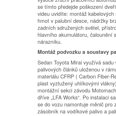
se tímto předejde poškození dveř
videu uvidíte: montáž kabelových 
hmot v palubní desce, nádržky br
zadních sdružených světel, přístr
hlavního akumulátoru, čalounění 
nárazníku.
Montáž podvozku a soustavy pa
Sedan Toyota Mirai využívá sadu
palivových článků uloženou v rám
materiálu CFRP ( Carbon Fiber-Rei
plast vyztužený uhlíkovými vlákny)
montážní sekci závodu Motomachi
dříve „LFA Works“. Po instalaci s
se do vozu namontuje měnič pro z
zásobník na vodíkové palivo a pal