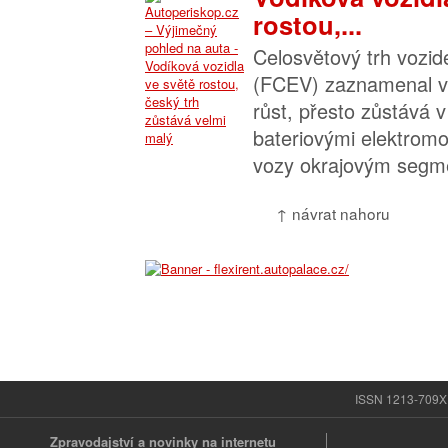
rostou,...
Celosvětový trh vozide
(FCEV) zaznamenal v
růst, přesto zůstává 
bateriovými elektromo
vozy okrajovým segme
↑ návrat nahoru
ISSN 1213-709X |
Zpravodajství a novinky na internetu