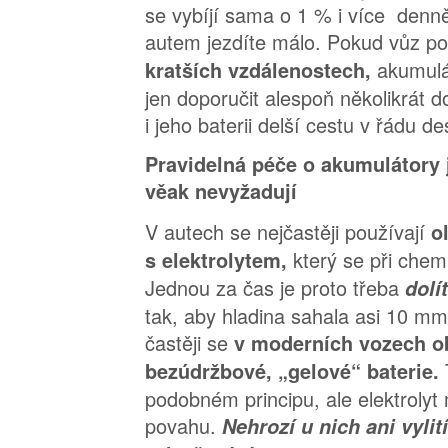
se vybíjí sama o 1 % i více denně
autem jezdíte málo. Pokud vůz p
akumulát
kratších vzdálenostech,
jen doporučit alespoň několikrát 
i jeho baterii delší cestu v řádu de
Pravidelná péče o akumulátory j
věak nevyžadují
V autech se nejčastěji používají
o
který se při chem
s elektrolytem,
Jednou za čas je proto třeba
dolí
tak, aby hladina sahala asi 10 mm
častěji se
v moderních vozech ob
bezúdržbové, „gelové“ baterie.
podobném principu, ale elektrolyt
povahu.
Nehrozí u nich ani vylití