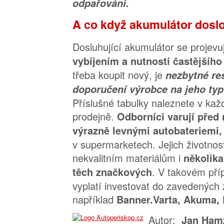
odpařování.
A co když akumulátor dosl
Dosluhující akumulátor se projev
vybíjením a nutností častějšího 
třeba koupit nový, je
nezbytné re
doporučení výrobce na jeho typ
Příslušné tabulky naleznete v kaž
prodejně.
Odborníci varují před
výrazně levnými autobateriemi,
v supermarketech. Jejich životnost
nekvalitním materiálům i
několika
. V takovém pří
těch značkových
vyplatí investovat do zavedených 
například
Banner.Varta, Akuma, 
Autor:
Jan Ham