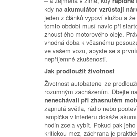
– a zejména v zimě, kdy
rapidně 
kdy na
akumulátor vzrůstají nár
jeden z článků vypoví službu a že
tomto období musí navíc při star
zhoustlého motorového oleje. Práv
vhodná doba k včasnému posouze
ve vašem vozu, abyste se s první
nepříjemné zkušenosti.
Jak prodloužit životnost
Životnost autobaterie lze prodlou
rozumným zacházením. Dbejte na 
nenechávali při zhasnutém mot
zapnutá světla, rádio nebo pootev
lampička v interiéru dokáže akum
hodin zcela vybít. Pokud pak jeho
kritickou mez, záchrana je prakti