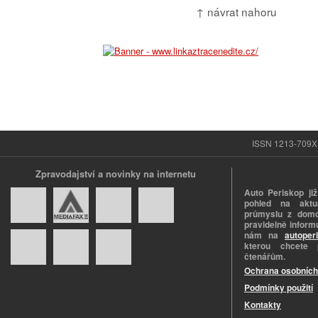
↑ návrat nahoru
ISSN 1213-709X |
Zpravodajství a novinky na internetu
Auto Periskop již
pohled na aktuá
průmyslu z domo
pravidelně informu
nám na
autoper
kterou chcete 
čtenářům.
Ochrana osobních
Podmínky použití
Kontakty