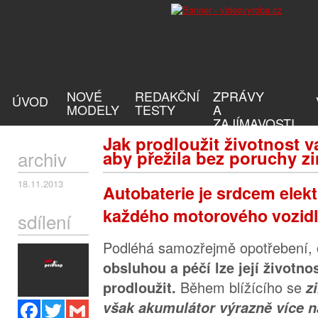
NOVÉ
REDAKČNÍ
ZPRÁVY
ÚVOD
MODELY
TESTY
A
ZAJÍMAVOSTI
Jak prodloužit životnost v
archiv
aby přežila bez poruchy z
18.11.2013
Autobaterie je srdcem elekt
každého motorového vozidl
sdílení
Podléhá samozřejmě opotřebení
obsluhou a péčí lze její životno
Během blížícího se
prodloužit.
z
však akumulátor výrazně více 
Facebook
Twitter
Gmail