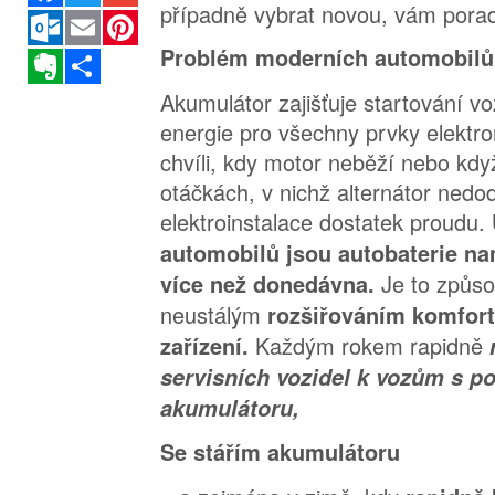
případně vybrat novou, vám pora
Outlook.com
Email
Pinterest
Problém moderních automobilů
Evernote
Sdílet
Akumulátor zajišťuje startování v
energie pro všechny prvky elektr
chvíli, kdy motor neběží nebo kdy
otáčkách, v nichž alternátor nedo
elektroinstalace dostatek proudu.
automobilů jsou autobaterie n
Je to způso
více než donedávna.
neustálým
rozšiřováním komfort
Každým rokem rapidně
zařízení.
servisních vozidel k vozům s p
akumulátoru,
Se stářím akumulátoru