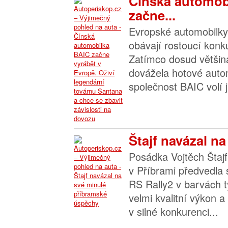
Čínská automob
začne...
Evropské automobilky 
obávají rostoucí konk
Zatímco dosud většin
dovážela hotové autom
společnost BAIC volí ji
Štajf navázal na
Posádka Vojtěch Štajf
v Příbrami předvedla
RS Rally2 v barvách 
velmi kvalitní výkon a
v silné konkurenci...