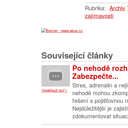
Rubrika:
Archiv
zajímavosti
Související články
Po nehodě rozh
Zabezpečte...
Stres, adrenalin a nej
/hqdefault.jpg">
nehodě mohou zkompl
řešení s pojišťovnou n
Nejdůležitější je zajis
zdokumentovat situaci 