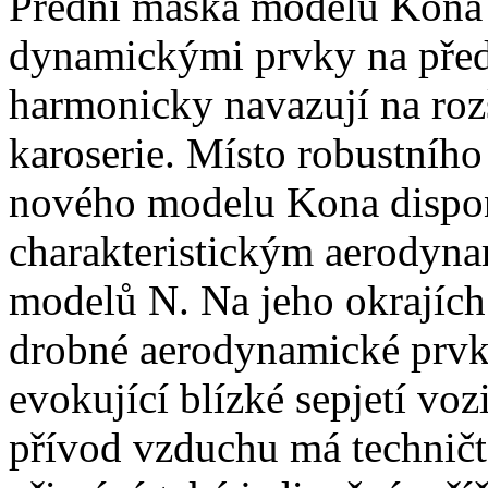
Přední maska modelu Kona 
dynamickými prvky na před
harmonicky navazují na roz
karoserie. Místo robustníh
nového modelu Kona dispon
charakteristickým aerodyna
modelů N. Na jeho okrajích
drobné aerodynamické prvk
evokující blízké sepjetí vozi
přívod vzduchu má techničtě