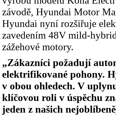
výrobu modelu Kona Electr
závodě, Hyundai Motor Ma
Hyundai nyní rozšiřuje ele
zavedením 48V mild-hybrid
zážehové motory.
„Zákazníci požadují auto
elektrifikované pohony. H
v obou ohledech. V uplynu
klíčovou roli v úspěchu 
jeden z našich nejoblíben