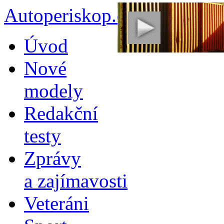
Autoperiskop.cz – Výjimeč
Přejít
Úvod
k
obsahu
Nové
webu
modely
Redakční
testy
Zprávy
a zajímavosti
Veteráni