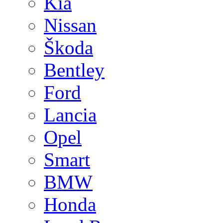
Kia
Nissan
Škoda
Bentley
Ford
Lancia
Opel
Smart
BMW
Honda