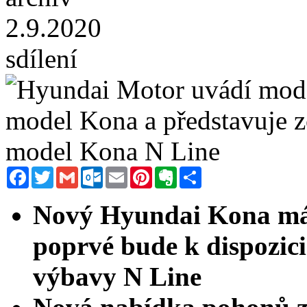
2.9.2020
sdílení
Facebook
Twitter
Gmail
Outlook.com
Email
Pinterest
Evernote
Sdílet
Nový Hyundai Kona má m
poprvé bude k dispozic
výbavy N Line