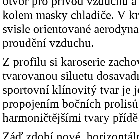
otvor pro přívod vzduchu a
kolem masky chladiče. V kr
svisle orientované aerodyna
proudění vzduchu.
Z profilu si karoserie zach
tvarovanou siluetu dosavad
sportovní klínovitý tvar je 
propojením bočních prolisů s
harmoničtějšími tvary přídě
Záď zdobí nové, horizontáln