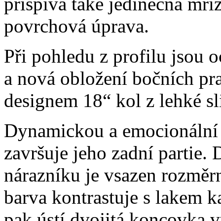
přispívá také jedinečná mř
povrchová úprava.
Při pohledu z profilu jsou 
a nová obložení bočních pr
designem 18“ kol z lehké sli
Dynamickou a emocionální
završuje jeho zadní partie. 
nárazníku je vsazen rozměr
barva kontrastuje s lakem ka
pak ústí dvojitá koncovka v