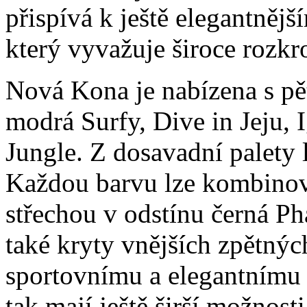
přispívá k ještě elegantněj
který vyvažuje široce rozkr
Nová Kona je nabízena s pě
modrá Surfy, Dive in Jeju, 
Jungle. Z dosavadní palety 
Každou barvu lze kombinov
střechou v odstínu černá Ph
také kryty vnějších zpětnýc
sportovnímu a elegantnímu
tak mají ještě širší možnost