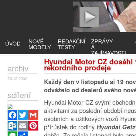
NOVÉ
REDAKČNÍ
ZPRÁVY
ÚVOD
MODELY
TESTY
A
ZAJÍMAVOSTI
Hyundai Motor CZ dosáhl 
archiv
rekordního prodeje
23.12.2002
Každý den v listopadu si 19 nov
odváželo od dealerů svého nov
sdílení
Hyundai Motor CZ svými obchodn
aktivitami za poslední období neu
Facebook
Twitter
Gmail
osobních a užitkových vozů Hyund
Outlook.com
Email
Pinterest
přírůstek do rodiny
Hyundai Get
Evernote
Sdílet
dobře. Za měsíc listopad bylo pr