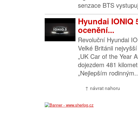
senzace BTS vystupují
Hyundai IONIQ 5
ocenění...
Revoluční Hyundai IO
Velké Británii nejvyšš
„UK Car of the Year A
dojezdem 481 kilometr
„Nejlepším rodinným..
↑ návrat nahoru