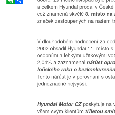
a celkem Hyundai prodal v České r
což znamená skvělé
8. místo na
značek zastoupených na našem t
V dlouhodobém hodnocení za obdo
2002 obsadil Hyundai 11. místo s
osobními a lehkými užitkovými voz
2,04% a zaznamenal
nárůst opro
loňského roku o bezkonkurenční
Tento nárůst je v porovnání s ost
jednoznačně nejvyšší.
poskytuje na 
Hyundai Motor CZ
všem svým klientům
tříletou sml