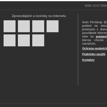
ISSN 1213-709X |
Zpravodajství a novinky na internetu
Auto Periskop již
pohled na aktuá
průmyslu z domo
pravidelně informu
nám na
autoper
kterou chcete 
čtenářům.
Ochrana osobních
Podmínky použití
Kontakty