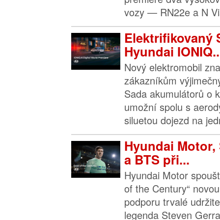
vozy — RN22e a N Vi
Elektrifikovaný 
Hyundai IONIQ..
Nový elektromobil zn
zákazníkům výjimečný
Sada akumulátorů o k
umožní spolu s aerod
siluetou dojezd na jedn
Hyundai Motor, 
a BTS při...
Hyundai Motor spouš
of the Century“ novo
podporu trvalé udržite
legenda Steven Gerra