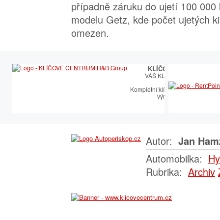
případně záruku do ujetí 100 000
modelu Getz, kde počet ujetých k
omezen.
KLÍČOVÉ CENTRUM
VÁŠ KLÍČOVÝ PARTNER
Kompletní klíčařský sortiment vče
výroby autoklíčů
Autor:
Jan Ham
Automobilka:
Hy
Rubrika:
Archiv