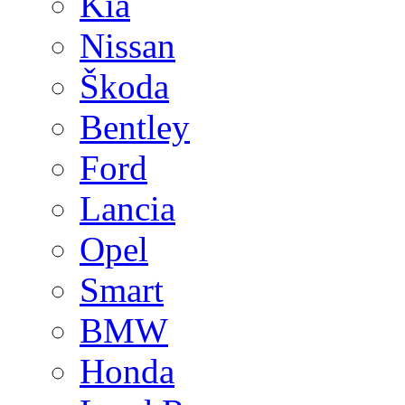
Kia
Nissan
Škoda
Bentley
Ford
Lancia
Opel
Smart
BMW
Honda