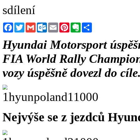
sdílení
Facebook
Twitter
Gmail
Outlook.com
Email
Pinterest
Evernote
Sdílet
Hyundai Motorsport úspěšně
FIA World Rally Champion
vozy úspěšně dovezl do cíle
Nejvýše se z jezdců Hyun