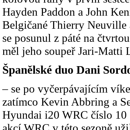
Hayden Paddon a John Kenna
Belgičané Thierry Neuville 
se posunul z páté na čtvrtou
měl jeho soupeř Jari-Matti 
Španělské duo Dani Sord
– se po vyčerpávajícím víke
zatímco Kevin Abbring a Se
Hyundai i20 WRC číslo 10 s
akcí WRC v této sezoně uži