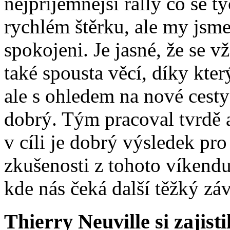
nejpříjemnější rally co se 
rychlém štěrku, ale my jsm
spokojeni. Je jasné, že se v
také spousta věcí, díky kte
ale s ohledem na nové cesty 
dobrý. Tým pracoval tvrdě 
v cíli je dobrý výsledek p
zkušenosti z tohoto víkendu 
kde nás čeká další těžký zá
Thierry Neuville si zajisti