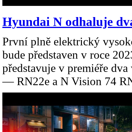
Hyundai N odhaluje dv
První plně elektrický vys
bude představen v roce 20
představuje v premiéře dv
— RN22e a N Vision 74 RN