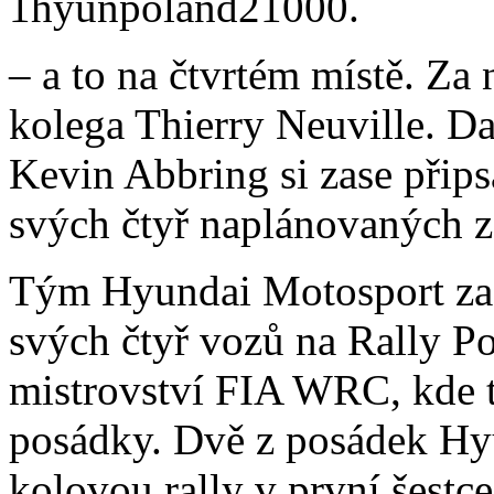
– a to na čtvrtém místě. Za 
kolega Thierry Neuville. Da
Kevin Abbring si zase přip
svých čtyř naplánovaných 
Tým Hyundai Motosport za
svých čtyř vozů na Rally 
mistrovství FIA WRC, kde t
posádky. Dvě z posádek H
kolovou rally v první šest