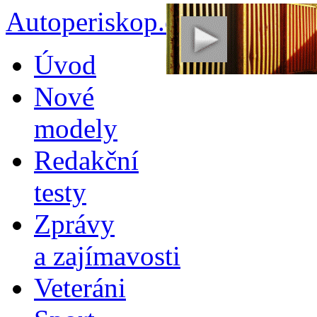
Autoperiskop.cz – Výjimeč
Přejít
Úvod
k
obsahu
Nové
webu
modely
Redakční
testy
Zprávy
a zajímavosti
Veteráni