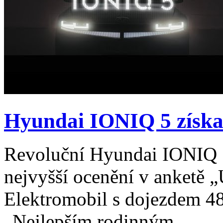
Hyundai IONIQ 5 získal 
Revoluční Hyundai IONIQ 5 
nejvyšší ocenění v anketě 
Elektromobil s dojezdem 48
„Nejlepším rodinným...