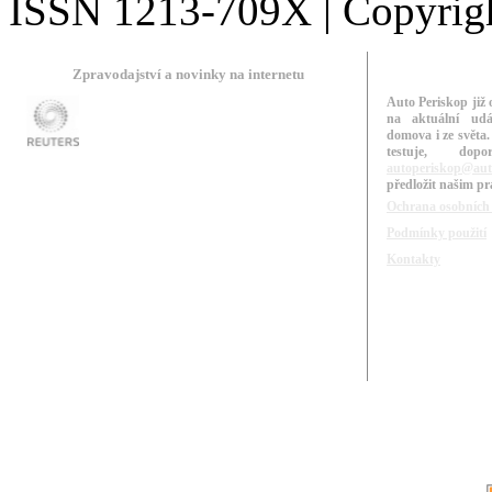
ISSN 1213-709X | Copyright
Zpravodajství a novinky na internetu
Auto Periskop již 
na aktuální udá
domova i ze světa.
testuje, do
autoperiskop@aut
předložit našim p
Ochrana osobních
Podmínky použití
Kontakty