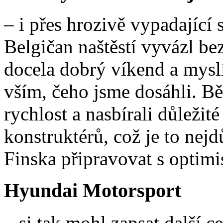
– i přes hrozivě vypadající
Belgičan naštěstí vyvázl be
docela dobrý víkend a mysl
vším, čeho jsme dosáhli. B
rychlost a nasbírali důležit
konstruktérů, což je to nejd
Finska připravovat s optimi
Hyundai Motorsport
– si tak mohl zapsat další 