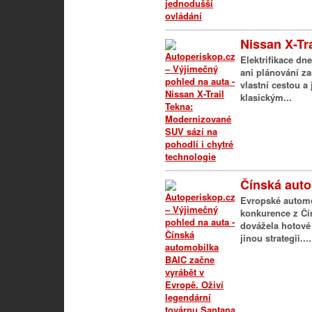
Nissan X-Tr
Elektrifikace dn
ani plánování za
vlastní cestou 
klasickým...
Čínská auto
Evropské automob
konkurence z Čí
dovážela hotové
jinou strategii....