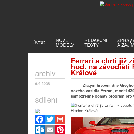
NOVÉ
REDAKČNÍ
ZPRÁV
ÚVOD
MODELY
TESTY
A ZAJÍ
Ferrari a chrti již 
hod. na závodišti
archiv
Králové
6.6.2008
Zlatým hřebem dne Greyhounds
nového vozidla Ferrari, model 43
samozřejmě bohatý program pro vše
sdílení
Facebook
Twitter
Gmail
Outlook.com
Email
Pinterest