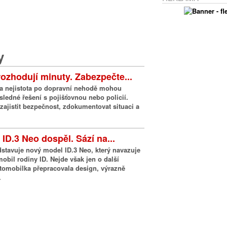
y
ozhodují minuty. Zabezpečte...
n a nejistota po dopravní nehodě mohou
ledné řešení s pojišťovnou nebo policií.
e zajistit bezpečnost, zdokumentovat situaci a
ID.3 Neo dospěl. Sází na...
stavuje nový model ID.3 Neo, který navazuje
mobil rodiny ID. Nejde však jen o další
tomobilka přepracovala design, výrazně
.