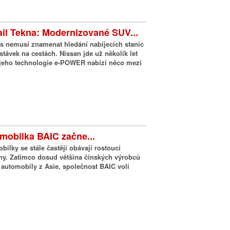
ail Tekna: Modernizované SUV...
es nemusí znamenat hledání nabíjecích stanic
stávek na cestách. Nissan jde už několik let
a jeho technologie e-POWER nabízí něco mezi
mobilka BAIC začne...
ilky se stále častěji obávají rostoucí
ny. Zatímco dosud většina čínských výrobců
 automobily z Asie, společnost BAIC volí