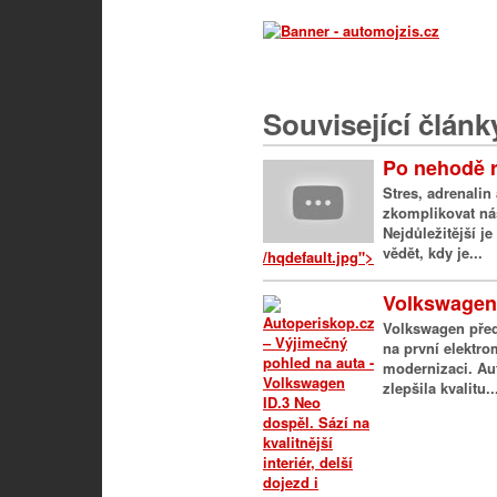
Související článk
Po nehodě r
Stres, adrenali
zkomplikovat nás
Nejdůležitější j
vědět, kdy je...
/hqdefault.jpg">
Volkswagen 
Volkswagen před
na první elektro
modernizaci. Au
zlepšila kvalitu..