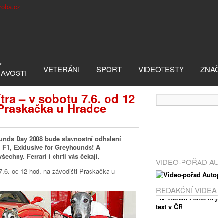
Y
VETERÁNI
SPORT
VIDEOTESTY
ZNA
MAVOSTI
zítra – v sobotu 7.6. od 12
 Praskačka u Hradce
 Day 2008 bude slavnostní odhalení
0 F1, Exklusive for Greyhounds! A
chny. Ferrari i chrti vás čekají.
VIDEO-POŘAD A
REDAKČNÍ VIDEA