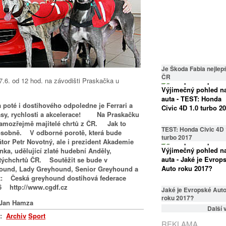
Je Škoda Fabia nejlepš
ČR
oté i dostihového odpoledne je Ferrari a
sy, rychlosti a akcelerace!
Na Praskačku
a samozřejmě majitelé chrtů z ČR. Jak to
TEST: Honda Civic 4D 
osobně.
V odborné porotě, která bude
turbo 2017
tor Petr Novotný,
ale i
prezident Akademie
onka,
udělující zlaté hudební Anděly,
Zlatýchchrtů ČR.
Soutěžit se bude v
yhound, Lady Greyhound, Senior Greyhound a
ská greyhound dostihová federace
86 http://www.cgdf.cz
Jaké je Evropské Aut
roku 2017?
Jan Hamza
Další 
a:
Archiv
Sport
REKLAMA