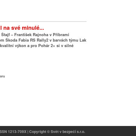
l na své minulé...
Štajf – František Rajnoha v Příbrami
em Škoda Fabia RS Rally2 v barvách týmu Lak
kvalitní výkon a pro Pohár 2+ si v silné
horu
ISSN 1213-709X | Copyright © Svět v bezpečí s.r.o.