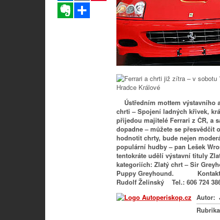
Evernote
Sdílet
Ústředním mottem výstavního a p
chrti – Spojení ladných křivek, krá
přijedou majitelé Ferrari z ČR, 
dopadne – můžete se přesvědčit 
hodnotit chrty, bude nejen
moderá
populární hudby – pan Lešek Wr
tentokráte udělí výstavní tituly 
kategoriích:
Zlatý chrt – Sir Gre
Puppy Greyhound.
Kontakt: Če
Rudolf Želinský Tel.: 606 724 3
Autor:
Rubrik