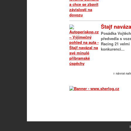
Štajf naváza
Posádka Vojtěch 
předvedla s voz
Racing 21 velmi 
konkurenci...
↑ návrat na