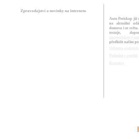
Zpravodajství a novinky na internetu
Auto Periskop již 
na aktuální udá
domova i ze světa.
testuje, do
autoperiskop@aut
předložit našim p
Ochrana osobních
Podmínky použití
Kontakty