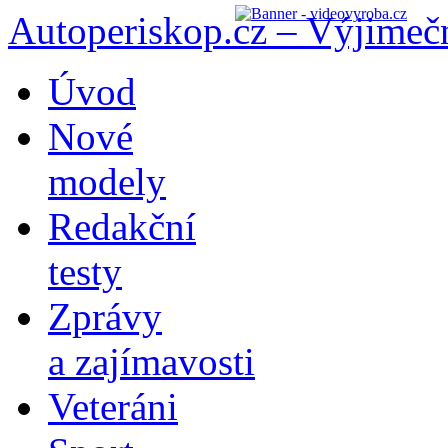
Autoperiskop.cz – Výjimeč
Přejít
Úvod
k
obsahu
Nové
webu
modely
Redakční
testy
Zprávy
a zajímavosti
Veteráni