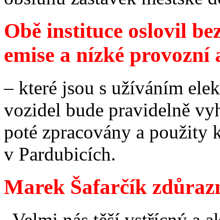
Obě instituce oslovil b
emise a nízké provozní 
– které jsou s užíváním el
vozidel bude pravidelně v
poté zpracovány a použity k
v Pardubicích.
Marek Šafarčík zdůrazn
„Velmi nás těší vstřícný a a