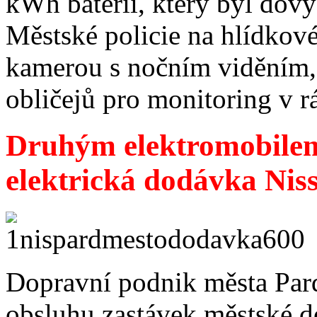
kWh baterií, který byl do
Městské policie na hlídkov
kamerou s nočním viděním,
obličejů pro monitoring v 
Druhým elektromobilem
elektrická dodávka Ni
Dopravní podnik města Pard
obsluhu zastávek městské d