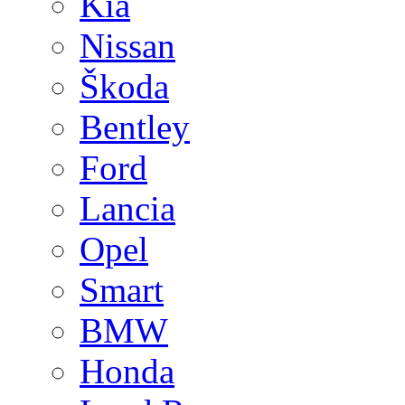
Kia
Nissan
Škoda
Bentley
Ford
Lancia
Opel
Smart
BMW
Honda