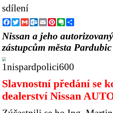
sdílení
Facebook
Twitter
Gmail
Outlook.com
Email
Pinterest
Evernote
Sdílet
Nissan a jeho autorizovan
zástupcům města Pardubic 
Slavnostní předání se 
dealerství Nissan AUTO
Zúčastnili se ho Ing. Marti