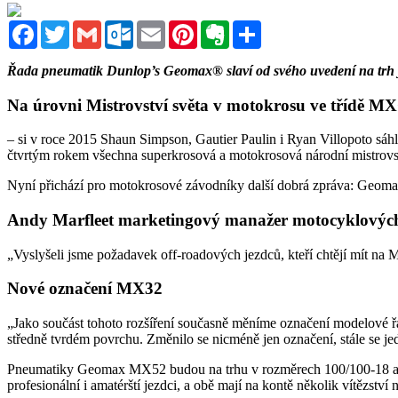
Facebook
Twitter
Gmail
Outlook.com
Email
Pinterest
Evernote
Sdílet
Řada pneumatik Dunlop’s Geomax® slaví od svého uvedení na trh 
Na úrovni Mistrovství světa v motokrosu ve třídě M
– si v roce 2015 Shaun Simpson, Gautier Paulin i Ryan Villopoto 
čtvrtým rokem všechna superkrosová a motokrosová národní mistrovs
Nyní přichází pro motokrosové závodníky další dobrá zpráva: Geoma
Andy Marfleet marketingový manažer motocyklových 
„Vyslyšeli jsme požadavek off-roadových jezdců, kteří chtějí mít n
Nové označení MX32
„Jako součást tohoto rozšíření současně měníme označení modelové
středně tvrdém povrchu. Změnilo se nicméně jen označení, stále se jed
Pneumatiky Geomax MX52 budou na trhu v rozměrech 100/100-18 a 11
profesionální i amatérští jezdci, a obě mají na kontě několik vítěz