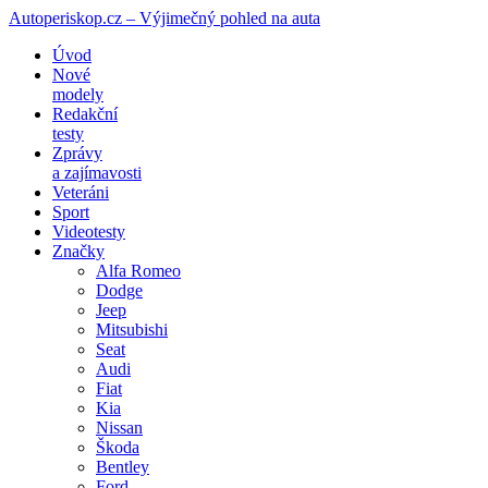
Autoperiskop.cz – Výjimečný pohled na auta
Přejít
Úvod
k
Nové
obsahu
modely
webu
Redakční
testy
Zprávy
a zajímavosti
Veteráni
Sport
Videotesty
Značky
Alfa Romeo
Dodge
Jeep
Mitsubishi
Seat
Audi
Fiat
Kia
Nissan
Škoda
Bentley
Ford