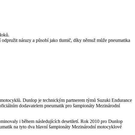
loků.
jí odpružit nárazy a působí jako tlumič, díky němuž může pneumatika
ch motocyklů. Dunlop je technickým partnerem týmů Suzuki Endurance
ficiálním dodavatelem pneumatik pro šampionáty Mezinárodní
minovaly i během následujících desetiletí. Rok 2010 pro Dunlop
eumatik na tyto dva hlavní šampionáty Mezinárodní motocyklové