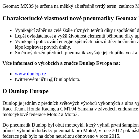
Geomax MX3S je určena na měkký až středně tvrdý terén, zatímco M
Charakteriucké vlastnosti nové pneumatiky Geoma
Vynikající záběr na celé škále různých terénů díky uspořádání 
Lepší ovladatelnost a vyšší životnost elementů běhounu díky up
Vynikající pohlcování energie zpětných nárazů díky bočnicím z
lépe kopírovat povrch dráhy.
Směrový dezén předních pneumatik zvyšuje jejich přilnavost a jis
Více informací o výrobcích a značce Dunlop Evropa na:
www.dunlop.cz
twitterovém účtu @DunlopMoto.
O Dunlop Europe
Dunlop je jedním z předních světových výrobců výkonných a ultra-v
Race Team, Honda Racing a GMT94 Yamaha v závodech endurance a K
motocyklové federace Moto2 a Moto3.
Do pneumatik Dunlop byl obut motocykl, který vyhrál první šampioná
přinesl výhradní dodávky pneumatik pro Moto2, v roce 2012 pak násl
federace pak bylo na dobu neurčitou obnoveno v roce 2015.