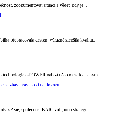
ečnost, zdokumentovat situaci a vědět, kdy je...
ka přepracovala design, výrazně zlepšila kvalitu...
 jeho technologie e-POWER nabízí něco mezi klasickým...
y z Asie, společnost BAIC volí jinou strategii....