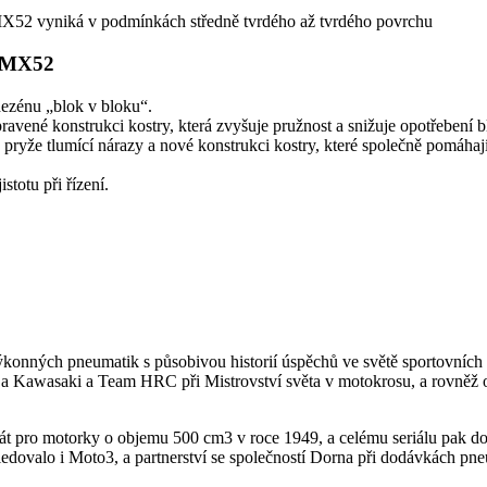
X52 vyniká v podmínkách středně tvrdého až tvrdého povrchu
x MX52
dezénu „blok v bloku“.
ravené konstrukci kostry, která zvyšuje pružnost a snižuje opotřebení b
 pryže tlumící nárazy a nové konstrukci kostry, které společně pomáha
totu při řízení.
ýkonných pneumatik s působivou historií úspěchů ve světě sportovní
awasaki a Team HRC při Mistrovství světa v motokrosu, a rovněž o
t pro motorky o objemu 500 cm3 v roce 1949, a celému seriálu pak do
edovalo i Moto3, a partnerství se společností Dorna při dodávkách pn