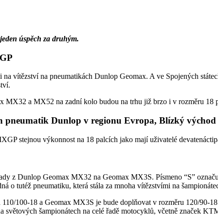
jeden úspěch za druhým.
XGP
sáhli na vítězství na pneumatikách Dunlop Geomax. A ve Spojených s
tví.
x MX32 a MX52 na zadní kolo budou na trhu již brzo i v rozměru 18 p
pneumatik Dunlop v regionu Evropa, Blízký východ a
a MXGP stejnou výkonnost na 18 palcích jako mají uživatelé devatenác
 řady z Dunlop Geomax MX32 na Geomax MX3S. Písmeno “S” označuje, 
ná o tutéž pneumatiku, která stála za mnoha vítězstvími na šampionátec
0/100-18 a Geomax MX3S je bude doplňovat v rozměru 120/90-18. Obě 
ství na světových šampionátech na celé řadě motocyklů, včetně značek 