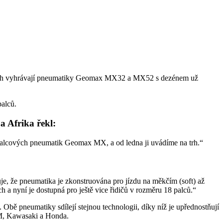
tátech vyhrávají pneumatiky Geomax MX32 a MX52 s dezénem už
alců.
 Afrika řekl:
tipalcových pneumatik Geomax MX, a od ledna ji uvádíme na trh.“
že pneumatika je zkonstruována pro jízdu na měkčím (soft) až
h a nyní je dostupná pro ještě vice řidičů v rozměru 18 palců.“
pneumatiky sdílejí stejnou technologii, díky níž je upřednostňují
KTM, Kawasaki a Honda.