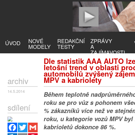
NOVÉ
REDAKČNÍ
ZPRÁVY
ÚVOD
MODELY
TESTY
A
ZAJÍMAVOSTI
Dle statistik AAA AUTO lze
letošní trend v oblasti pro
automobilů zvýšený zájem
MPV a kabriolety
archiv
14.5.2014
Během teplotně nadprůměrného
roku se pro vůz s pohonem všec
sdílení
% zákazníků více než ve stejn
roku, u kategorie vozů MPV byl
Facebook
Twitter
Gmail
kabrioletů dokonce 86 %.