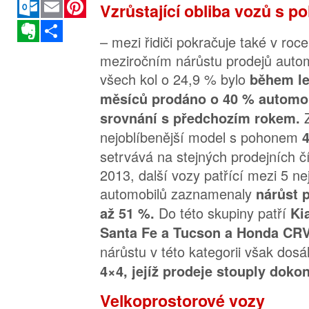
Outlook.com
Email
Pinterest
Vzrůstající obliba vozů s 
Evernote
Sdílet
– mezi řidiči pokračuje také v ro
meziročním nárůstu prodejů auto
všech kol o 24,9 % bylo
během le
měsíců prodáno o 40 % automob
Z
srovnání s předchozím rokem.
nejoblíbenější model s pohonem
setrvává na stejných prodejních čí
2013, další vozy patřící mezi 5 n
automobilů zaznamenaly
nárůst 
Do této skupiny patří
až 51 %.
Ki
Santa Fe a Tucson a Honda CRV
nárůstu v této kategorii však dos
4×4, jejíž prodeje stouply doko
Velkoprostorové vozy