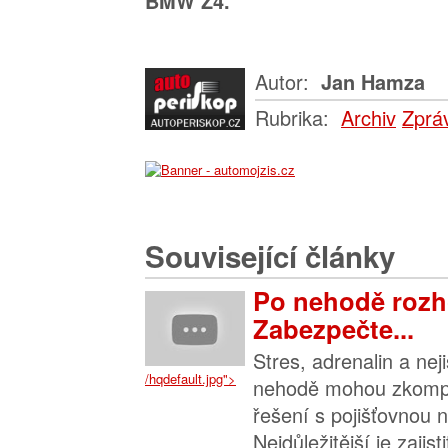
BMW Z4.
Autor:
Jan Hamza
Rubrika:
Archiv
Zprá
Související články
Po nehodě rozh
Zabezpečte...
Stres, adrenalin a nej
/hqdefault.jpg">
nehodě mohou zkompl
řešení s pojišťovnou n
Nejdůležitější je zajis