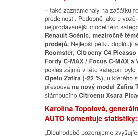
– také zaznamenaly na začátku ro
prodejnosti. Podobně jako u vozů
nejprodávanější model této katego
Renault Scénic, meziročně témě
Nejlepší pětku doplňují 
prodejů.
Roomster, Citroeny C4 Picasso 
Fordy C-MAX / Focus C-MAX a 
pokles zájmů v této kategorii byl
u kterého 
Opelu Zafira (-22 %),
přesouvá
na nový model Zafira 
stárnoucího
Citroenu Xsara Pica
Karolína Topolová, generáln
AUTO komentuje statistiky:
„Dlouhodobě pozorujeme zvyšujíc