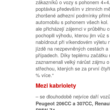
zákazníků o vozy s pohonem 4×4. 
poptávka především v zimních mě
zhoršené adhezní podmínky přiměl
automobilu s pohonem všech kol. 
ale přicházejí zájemci v průběhu c
pochopili výhodu, kterou jim vů
nabídnout při víkendovém výletu na
jízdě na nezpevněných cestách a
případech. Díky teplému začátku 
zaznamenali velký nárůst zájmu o
střechou, kterých se za první čty
% více.“
Mezi kabriolety
– se dlouhodobě nejvíce daří vo
Peugeot 206CC a 307CC, Renau