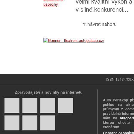
velmi kvalitní výkon a
v silné konkurenci...
↑ návrat nahoru
ISSN 1213-709X |
Zpravodajství a novinky na internetu
Auto Periskop již
pohled na aktuá
průmyslu z domo
pravidelně informu
nám na
autoper
kterou chcete 
čtenářům.
Ochrana osobních