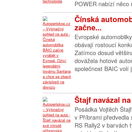
POWER nabízí něco m
Čínská automob
začne...
Evropské automobilky 
obávají rostoucí konk
Zatímco dosud většin
dovážela hotové autom
společnost BAIC volí ji
Štajf navázal na
Posádka Vojtěch Štajf
v Příbrami předvedla
RS Rally2 v barvách 