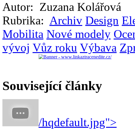
Autor:
Zuzana Kolářová
Rubrika:
Archiv
Design
El
Mobilita
Nové modely
Oce
vývoj
Vůz roku
Výbava
Zp
Související články
/hqdefault.jpg">