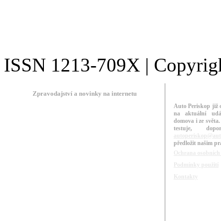
ISSN 1213-709X | Copyright
Zpravodajství a novinky na internetu
Auto Periskop již 
na aktuální udá
domova i ze světa.
testuje, do
autoperiskop@aut
předložit našim p
Ochrana osobních
Podmínky použití
Kontakty