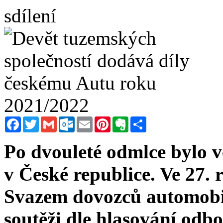
sdílení
Facebook
Twitter
Gmail
Outlook.com
Email
Pinterest
Evernote
Sdílet
Po dvouleté odmlce bylo v
v České republice. Ve 27.
Svazem dovozců automobil
soutěži dle hlasování odbo