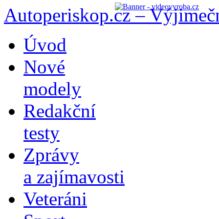
Autoperiskop.cz – Výjimeč
Přejít
Úvod
k
obsahu
Nové
webu
modely
Redakční
testy
Zprávy
a zajímavosti
Veteráni