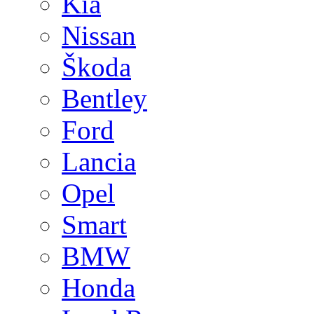
Kia
Nissan
Škoda
Bentley
Ford
Lancia
Opel
Smart
BMW
Honda