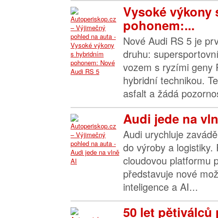
Vysoké výkony 
pohonem:...
Nové Audi RS 5 je p
druhu: supersportovn
vozem s ryzími geny 
hybridní technikou. T
asfalt a žádá pozornos
Audi jede na vln
Audi urychluje zavádě
do výroby a logistiky.
cloudovou platformu p
představuje nové možn
inteligence a AI...
50 let pětiválc