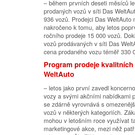
– během prvních deseti měsíců le
prodaných vozů v síti Das WeltAu
936 vozů. Prodejci Das WeltAuto 
nakročeno k tomu, aby letos poprv
ročního prodeje 15 000 vozů. Dokl
vozů prodávaných v síti Das Welt
cena prodaného vozu téměř 330 
Program prodeje kvalitních
WeltAuto
– letos jako první zavedl koncern
vozy a svými akčními nabídkami p
se zdárně vyrovnává s omezenějš
vozů v některých kategoriích. Zá
mohou v letošním roce využívat ta
marketingové akce, mezi něž patř