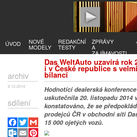
NOVÉ
REDAKČNÍ
ZPRÁVY
ÚVOD
MODELY
TESTY
A
ZAJÍMAVOSTI
Das WeltAuto uzavírá rok 
i v České republice s vel
bilancí
archiv
9.12.2014
Hodnotící dealerská konference
uskutečnila 20. listopadu 2014 
sdílení
konstatováno, že se předpokládá
prodejců ČR v obchodní síti Da
Facebook
Twitter
Gmail
15 000 ojetých vozů.
Outlook.com
Email
Pinterest