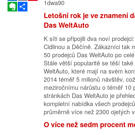
Evernote
Sdílet
Letošní rok je ve znamení da
Das WeltAuto
K síti se připojili dva noví prodejc
Cidlinou a Děčíně. Zákazníci tak m
50 prodejců Das WeltAuto po celé
Stále větší popularitě se těší ta
WeltAuto, které mají na svém kont
2014 téměř 5 milionů návštěv, co
meziročnímu nárůstu o téměř 10 
stránkách Das WeltAuto je přehl
kompletní nabídka všech prodejců
průměrně více než 2300 ojetých v
O více než sedm procent me