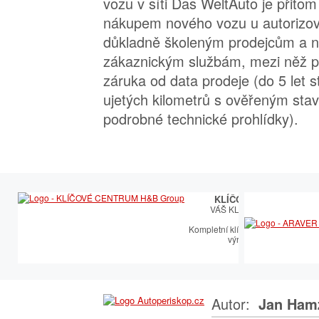
vozu v síti Das WeltAuto je přitom
nákupem nového vozu u autorizov
důkladně školeným prodejcům a 
zákaznickým službám, mezi něž pa
záruka od data prodeje (do 5 let s
ujetých kilometrů s ověřeným sta
podrobné technické prohlídky).
KLÍČOVÉ CENTRUM
VÁŠ KLÍČOVÝ PARTNER
Kompletní klíčařský sortiment vče
výroby autoklíčů
Autor:
Jan Ham