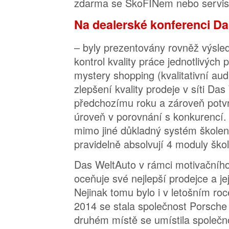
zdarma se ŠkoFINem nebo servis
Na dealerské konferenci D
– byly prezentovány rovněž výsle
kontrol kvality práce jednotlivých 
mystery shopping (kvalitativní aud
zlepšení kvality prodeje v síti Das
předchozímu roku a zároveň potvr
úroveň v porovnání s konkurencí
mimo jiné důkladný systém školení
pravidelně absolvují 4 moduly škol
Das WeltAuto v rámci motivačníh
oceňuje své nejlepší prodejce a j
Nejinak tomu bylo i v letošním ro
2014 se stala společnost Porsch
druhém místě se umístila společno