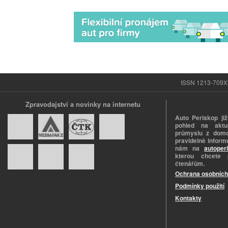
ISSN 1213-709X |
Zpravodajství a novinky na internetu
Auto Periskop již
pohled na aktuá
průmyslu z domo
pravidelně informu
nám na
autoper
kterou chcete 
čtenářům.
Ochrana osobních
Podmínky použití
Kontakty