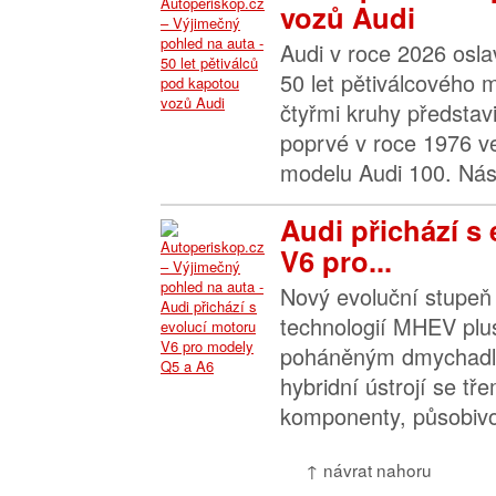
vozů Audi
Audi v roce 2026 osla
50 let pětiválcového 
čtyřmi kruhy představi
poprvé v roce 1976 v
modelu Audi 100. Násl
Audi přichází s
V6 pro...
Nový evoluční stupeň
technologií MHEV plus
poháněným dmychadl
hybridní ústrojí se tře
komponenty, působivo
↑ návrat nahoru