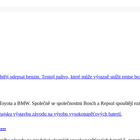
Toyota a BMW. Společně se společnostmi Bosch a Repsol spouštějí rozsáh
..