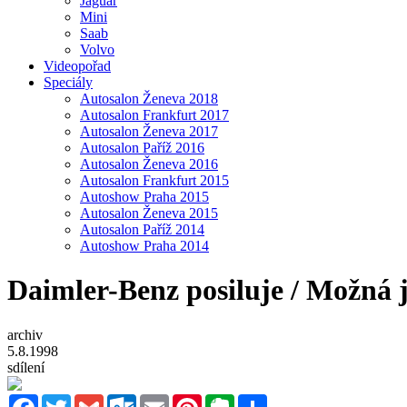
Jaguar
Mini
Saab
Volvo
Videopořad
Speciály
Autosalon Ženeva 2018
Autosalon Frankfurt 2017
Autosalon Ženeva 2017
Autosalon Paříž 2016
Autosalon Ženeva 2016
Autosalon Frankfurt 2015
Autoshow Praha 2015
Autosalon Ženeva 2015
Autosalon Paříž 2014
Autoshow Praha 2014
Daimler-Benz posiluje / Možná
archiv
5.8.1998
sdílení
Facebook
Twitter
Gmail
Outlook.com
Email
Pinterest
Evernote
Sdílet