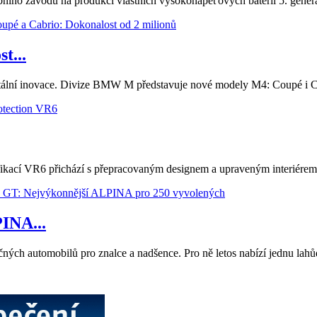
ho závodu na produkci vlastních vysokonapěťových baterií 5. genera
t...
itální inovace. Divize BMW M představuje nové modely M4: Coupé i Cabr
ikací VR6 přichází s přepracovaným designem a upraveným interiérem se
INA...
čných automobilů pro znalce a nadšence. Pro ně letos nabízí jednu l