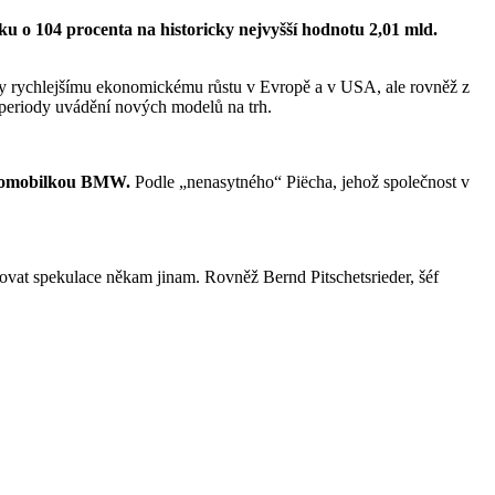
ku o 104 procenta na historicky nejvyšší hodnotu 2,01 mld.
ky rychlejšímu ekonomickému růstu v Evropě a v USA, ale rovněž z
 periody uvádění nových modelů na trh.
automobilkou BMW.
Podle „nenasytného“ Piëcha, jehož společnost v
vat spekulace někam jinam. Rovněž Bernd Pitschetsrieder, šéf