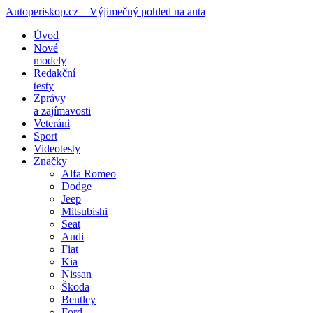
Autoperiskop.cz – Výjimečný pohled na auta
Přejít
Úvod
k
Nové
obsahu
modely
webu
Redakční
testy
Zprávy
a zajímavosti
Veteráni
Sport
Videotesty
Značky
Alfa Romeo
Dodge
Jeep
Mitsubishi
Seat
Audi
Fiat
Kia
Nissan
Škoda
Bentley
Ford