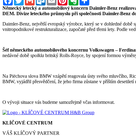
Německý letecký a automobilový koncern Daimler-Benz realizoval 
DEM. Divize leteckého průmyslu při společnosti Daimler-Benz do
Daimler-Benz, největší evropský výrobce, který se v dohledné době 
vnitropodnikové restrukturalizace, započaté před třemi lety. Podle 
Šéf německého automobilového koncernu Volkswagen – Ferdinan
nedávné době
spolkla
britský Rolls-Royce, by spojení formou výměny 
Na Piëchova slova BMW vzápětí reagovala ústy svého mluvčího, Richa
BMW, vyjádřil přesvědčení, že jeho firma zůstane v příštím desetiletí 
O vývoji situace vás budeme samozřejmě včas informovat.
KLÍČOVÉ CENTRUM
VÁŠ KLÍČOVÝ PARTNER