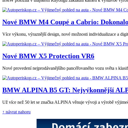
BMW položila v thajském Rayongu základní kámen k výstavbě výrobní
Nové BMW M4 Coupé a Cabrio: Dokonalos
Více výkonu, výraznější design, nové možnosti individualizace a dig
Nové BMW X5 Protection VR6
Nové provedení nejprodávanějšího pancéřovaného vozu světa s klasif
BMW ALPINA B5 GT: Nejvýkonnější ALP
Už více než 50 let se značka ALPINA věnuje vývoji a výrobě výjime
↑ návrat nahoru