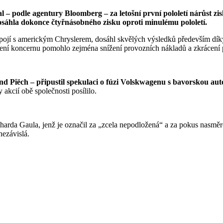
– podle agentury Bloomberg – za letošní první pololetí nárůst zis
sáhla dokonce čtyřnásobného zisku oproti minulému pololetí.
spojí s americkým Chryslerem, dosáhl skvělých výsledků především dí
vedení koncernu pomohlo zejména snížení provozních nákladů a zkrácení
d Piëch – připustil spekulaci o fúzi Volskwagenu s bavorskou 
akcií obě společnosti posílilo.
rda Gaula, jenž je označil za „zcela nepodložená“ a za pokus nasměro
nezávislá.