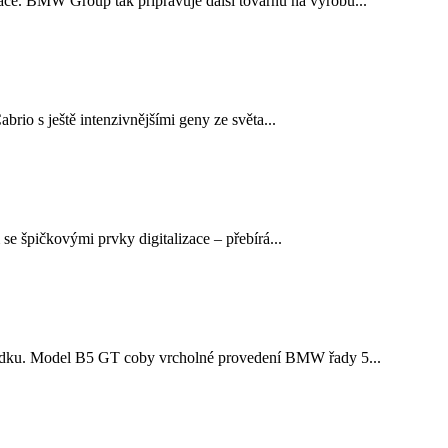
ce. BMW Group tak připravuje další továrnu na výrobu...
io s ještě intenzivnějšími geny ze světa...
 špičkovými prvky digitalizace – přebírá...
ahůdku. Model B5 GT coby vrcholné provedení BMW řady 5...