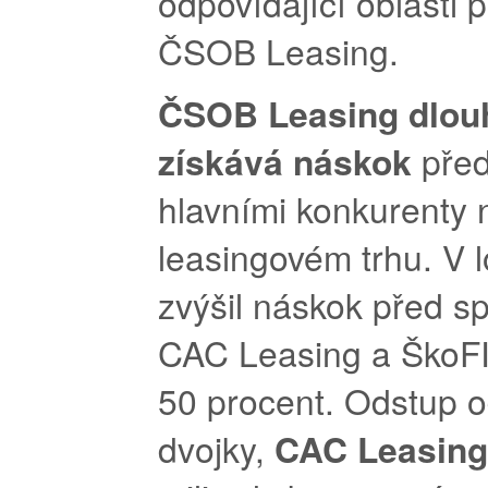
odpovídající oblasti 
ČSOB Leasing.
ČSOB Leasing dlou
získává náskok
pře
hlavními konkurenty 
leasingovém trhu. V 
zvýšil náskok před s
CAC Leasing a ŠkoFI
50 procent. Odstup o
dvojky,
CAC Leasin