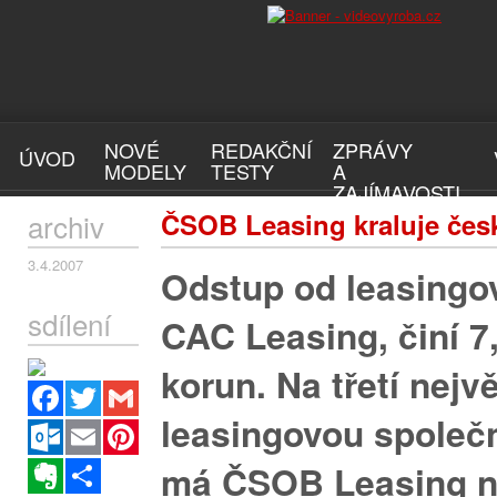
NOVÉ
REDAKČNÍ
ZPRÁVY
ÚVOD
MODELY
TESTY
A
ZAJÍMAVOSTI
archiv
ČSOB Leasing kraluje čes
3.4.2007
Odstup od leasingo
sdílení
CAC Leasing, činí 7,
korun. Na třetí nejvě
Facebook
Twitter
Gmail
leasingovou společ
Outlook.com
Email
Pinterest
Evernote
Sdílet
má ČSOB Leasing n