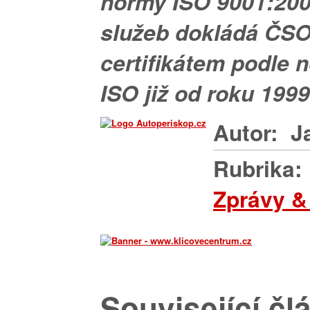
normy ISO 9001:200
služeb dokládá ČS
certifikátem podle 
ISO již od roku 1999
Autor:
J
Rubrika:
Zprávy &
Související čl