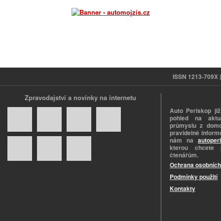
ISSN 1213-709X | 
Zpravodajství a novinky na internetu
Auto Periskop již
pohled na aktuá
průmyslu z domo
pravidelně informu
nám na
autoper
kterou chcete 
čtenářům.
Ochrana osobních
Podmínky použití
Kontakty