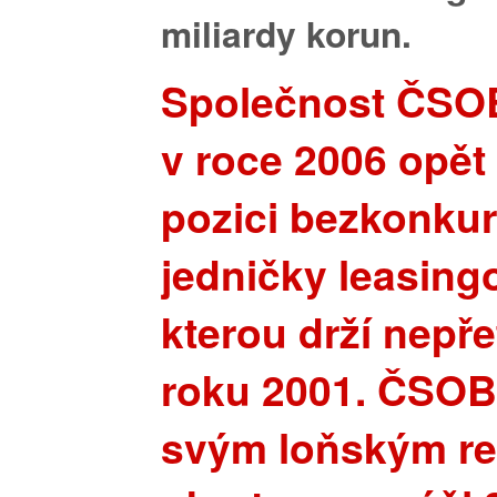
miliardy korun.
Společnost ČSO
v roce 2006 opět 
pozici bezkonku
jedničky leasing
kterou drží nepřet
roku 2001. ČSOB
svým loňským r