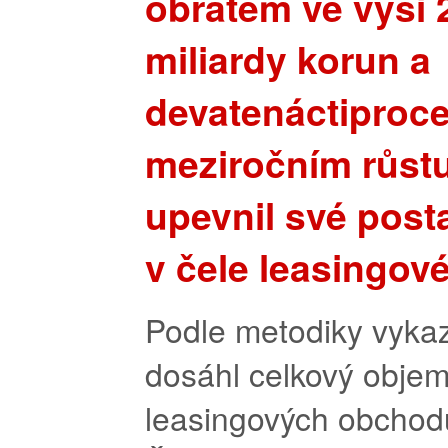
obratem ve výši 
miliardy korun a
devatenáctiproc
meziročním růst
upevnil své post
v čele leasingové
Podle metodiky vyka
dosáhl celkový obje
leasingových obchod