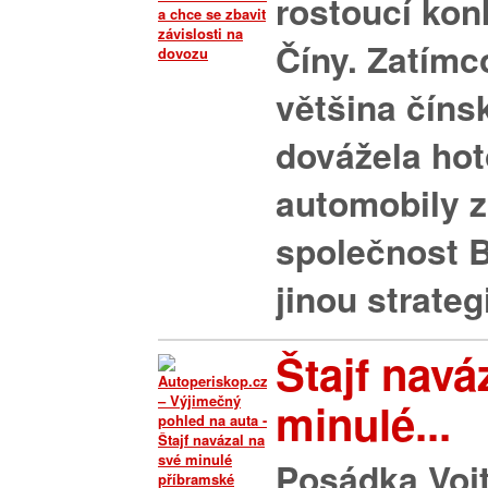
rostoucí kon
Číny. Zatím
většina číns
dovážela ho
automobily z
společnost B
jinou strategii
Štajf navá
minulé...
Posádka Vojt