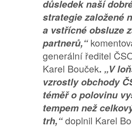
důsledek naší dobr
strategie založené 
a vstřícné obsluze 
partnerů,“
komentova
generální ředitel ČS
Karel Bouček
.
„V lo
vzrostly obchody 
téměř o polovinu v
tempem než celkový
trh,“
doplnil Karel B