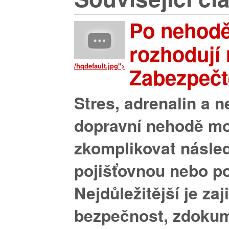
Po nehod
rozhodují 
/hqdefault.jpg">
Zabezpečte
Stres, adrenalin a n
dopravní nehodě m
zkomplikovat násled
pojišťovnou nebo pol
Nejdůležitější je zaji
bezpečnost, zdoku