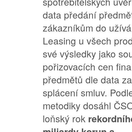
spotřebitelských úvě
data předání předmě
zákazníkům do užív
Leasing u všech pro
své výsledky jako so
pořizovacích cen fin
předmětů dle data z
splácení smluv. Podle
metodiky dosáhl ČS
loňský rok
rekordníh
miliardy korun a