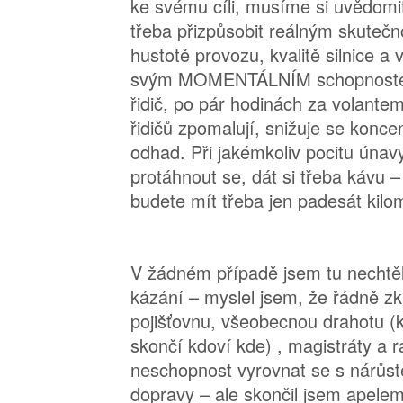
ke svému cíli, musíme si uvědomit 
třeba přizpůsobit reálným skuteč
hustotě provozu, kvalitě silnice a
svým MOMENTÁLNÍM schopnostem 
řidič, po pár hodinách za volant
řidičů zpomalují, snižuje se konce
odhad. Při jakémkoliv pocitu únavy 
protáhnout se, dát si třeba kávu – 
budete mít třeba jen padesát kilo
V žádném případě jsem tu nechtě
kázání – myslel jsem, že řádně zkri
pojišťovnu, všeobecnou drahotu (
skončí kdoví kde) , magistráty a r
neschopnost vyrovnat se s nárůs
dopravy – ale skončil jsem apelem