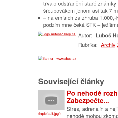
trvalo odstranění staré známk
šroubovákem jenom asi tak 7 m
– na emisích za zhruba 1.000,-K
podzim mne čeká STK – ježišma
Autor:
Luboš Ho
Rubrika:
Archiv
Související články
Po nehodě rozh
Zabezpečte...
Stres, adrenalin a nej
/hqdefault.jpg">
nehodě mohou zkompl