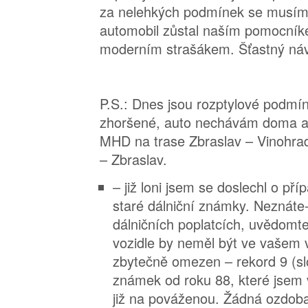
za nelehkých podmínek se musíme
automobil zůstal naším pomocní
moderním strašákem. Šťastný náv
P.S.: Dnes jsou rozptylové podmí
zhoršené, auto nechávám doma a 
MHD na trase Zbraslav – Vinohra
– Zbraslav.
– již loni jsem se doslechl o př
staré dálniční známky. Neznáte-
dálničních poplatcích, uvědomte 
vozidle by neměl být ve vašem 
zbytečně omezen – rekord 9 (sl
známek od roku 88, které jsem vi
již na pováženou. Žádná ozdoba