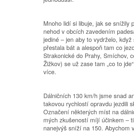
Mnoho lidí si libuje, jak se snížily
nehod v obcích zavedením padesá
jediné – jen aby to vydrželo, když 
přestala bát a alespoň tam co jez
Strakonické do Prahy, Smíchov, c
Žižkov) se už zase tam „co to jde“
více.
Dálničních 130 km/h jsme snad a
takovou rychlostí opravdu jezdili s
Označení některých míst na dálnic
mých zkušeností míjí účinkem – ti
nanejvýš sníží na 150. Abychom vš