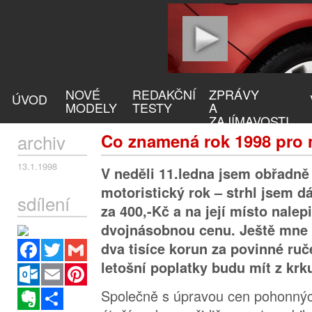
NOVÉ
REDAKČNÍ
ZPRÁVY
ÚVOD
MODELY
TESTY
A
ZAJÍMAVOSTI
archiv
Co znamená rok 1998 pro 
13.1.1998
V neděli 11.ledna jsem obřadně 
motoristický rok – strhl jsem d
sdílení
za 400,-Kč a na její místo nalep
dvojnásobnou cenu. Ještě mne č
Facebook
Twitter
Gmail
dva tisíce korun za povinné ruč
letošní poplatky budu mít z krk
Outlook.com
Email
Pinterest
Společně s úpravou cen pohonnýc
Evernote
Sdílet