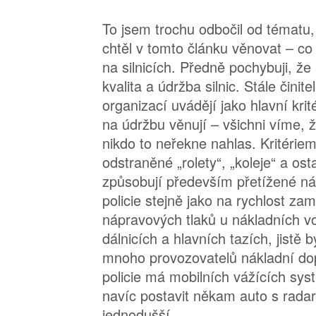
To jsem trochu odbočil od tématu
chtěl v tomto článku věnovat – co
na silnicích. Předně pochybuji, že 
kvalita a údržba silnic. Stále čini
organizací uvádějí jako hlavní krit
na údržbu věnují – všichni víme, ž
nikdo to neřekne nahlas. Kritérie
odstraněné „rolety“, „koleje“ a osta
způsobují především přetížené ná
policie stejně jako na rychlost zam
nápravových tlaků u nákladních v
dálnicích a hlavních tazích, jistě 
mnoho provozovatelů nákladní dop
policie má mobilních vážících sys
navíc postavit někam auto s rad
jednodušší.