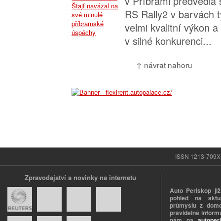
v Příbrami předvedla
RS Rally2 v barvách 
velmi kvalitní výkon a
v silné konkurenci...
↑ návrat nahoru
ISSN 1213-709X |
Zpravodajství a novinky na internetu
Auto Periskop již
pohled na aktuá
průmyslu z domo
pravidelně informu
nám na
autoper