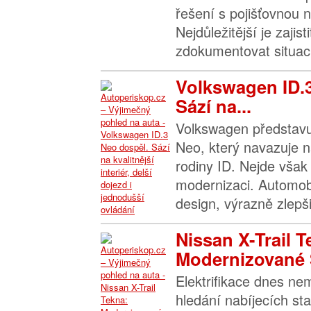
řešení s pojišťovnou n
Nejdůležitější je zajis
zdokumentovat situaci 
Volkswagen ID.
Sází na...
Volkswagen představu
Neo, který navazuje n
rodiny ID. Nejde však 
modernizaci. Automob
design, výrazně zlepšil
Nissan X-Trail T
Modernizované 
Elektrifikace dnes n
hledání nabíjecích sta