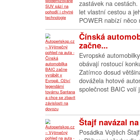
zastávek na cestách. 
let vlastní cestou a j
POWER nabízí něco m
Čínská automob
začne...
Evropské automobilky 
obávají rostoucí konk
Zatímco dosud většin
dovážela hotové autom
společnost BAIC volí ji
Štajf navázal na
Posádka Vojtěch Štajf