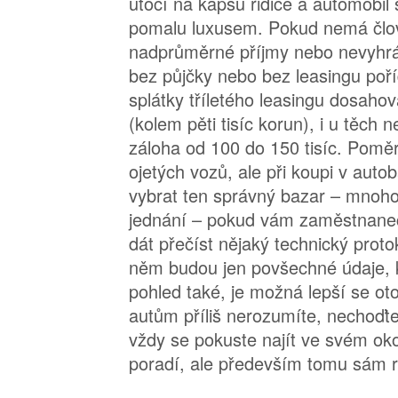
útočí na kapsu řidiče a automobil
pomalu luxusem. Pokud nemá člo
nadprůměrné příjmy nebo nevyhrál 
bez půjčky nebo bez leasingu poříd
splátky tříletého leasingu dosaho
(kolem pěti tisíc korun), i u těch n
záloha od 100 do 150 tisíc. Pomě
ojetých vozů, ale při koupi v autob
vybrat ten správný bazar – mnoh
jednání – pokud vám zaměstnanec
dát přečíst nějaký technický proto
něm budou jen povšechné údaje, kt
pohled také, je možná lepší se oto
autům příliš nerozumíte, nechoďte
vždy se pokuste najít ve svém ok
poradí, ale především tomu sám 