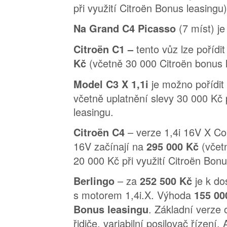
při využití Citroën Bonus leasingu)
(7 míst) j
Na Grand C4 Picasso
tento vůz lze pořídit
Citroën C1 –
(včetně 30 000 Citroën bonus 
Kč
je možno pořídi
Model C3 X 1,1i
včetně uplatnění slevy 30 000 Kč 
leasingu.
– verze 1,4i 16V X Co
Citroën C4
16V začínají na
(včet
295 000 Kč
20 000 Kč při využití Citroën Bonu
– za
je k d
Berlingo
252 500 Kč
s motorem 1,4i.X. Výhoda
155 000
. Základní verze 
Bonus leasingu
řidiče, variabilní posilovač řízení