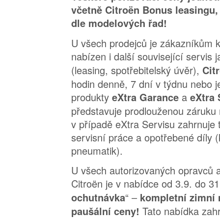
včetně Citroën Bonus leasingu, 
dle modelových řad!
U všech prodejců je zákazníkům 
nabízen i další související servis 
(leasing, spotřebitelský úvěr),
Cit
hodin denně, 7 dní v týdnu nebo j
produkty
a
eXtra Garance
eXtra 
představuje prodlouženou záruku 
v případě eXtra Servisu zahrnuje 
servisní práce a opotřebené díly 
pneumatik).
U všech autorizovaných opravců a 
Citroën je v nabídce od 3.9. do 31
“ –
ochutnávka
kompletní zimní
Tato nabídka zah
paušální ceny!