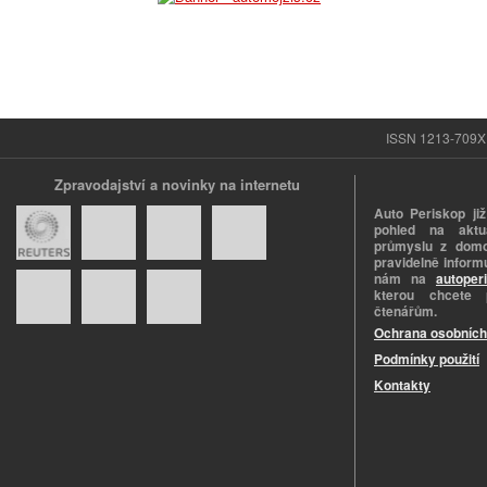
ISSN 1213-709X |
Zpravodajství a novinky na internetu
Auto Periskop již
pohled na aktuá
průmyslu z domo
pravidelně informu
nám na
autoper
kterou chcete 
čtenářům.
Ochrana osobních
Podmínky použití
Kontakty