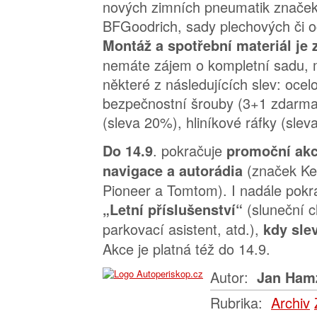
nových zimních pneumatik značek 
BFGoodrich, sady plechových či o
Montáž a spotřební materiál je
nemáte zájem o kompletní sadu, 
některé z následujících slev: ocel
bezpečnostní šrouby (3+1 zdarma),
(sleva 20%), hliníkové ráfky (slev
. pokračuje
Do 14.9
promoční akc
(značek Ke
navigace a autorádia
Pioneer a Tomtom). I nadále pokr
(sluneční c
„Letní příslušenství“
parkovací asistent, atd.),
kdy sle
Akce je platná též do 14.9.
Autor:
Jan Ham
Rubrika:
Archiv