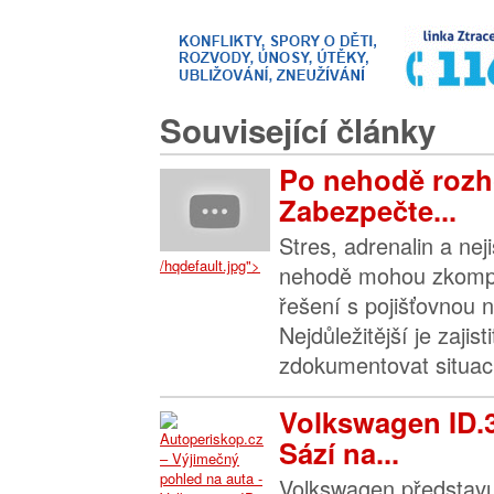
Související články
Po nehodě rozh
Zabezpečte...
Stres, adrenalin a nej
/hqdefault.jpg">
nehodě mohou zkompl
řešení s pojišťovnou n
Nejdůležitější je zajis
zdokumentovat situaci 
Volkswagen ID.
Sází na...
Volkswagen představu