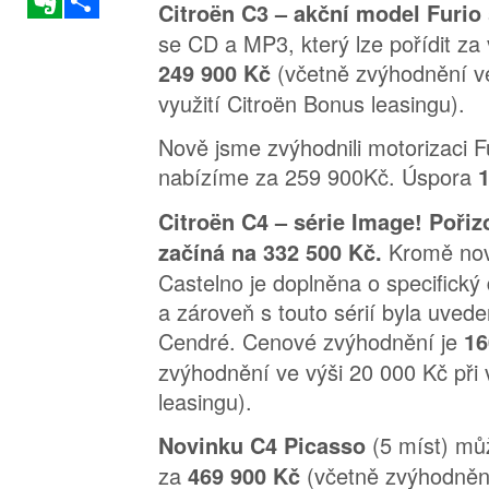
Citroën C3 – akční model Furio
se CD a MP3, který lze pořídit za
(včetně zvýhodnění ve
249 900 Kč
využití Citroën Bonus leasingu).
Nově jsme zvýhodnili motorizaci Fu
nabízíme za 259 900Kč. Úspora
Citroën C4 – série Image! Pořiz
Kromě nov
začíná na 332 500 Kč.
Castelno je doplněna o specifický
a zároveň s touto sérií byla uved
Cendré. Cenové zvýhodnění je
16
zvýhodnění ve výši 20 000 Kč při 
leasingu).
(5 míst) můž
Novinku C4 Picasso
za
(včetně zvýhodněn
469 900 Kč