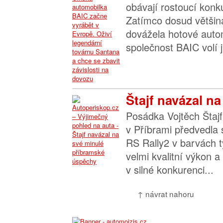
obávají rostoucí konk
Zatímco dosud většin
dovážela hotové autom
společnost BAIC volí ji
Štajf navázal na
Posádka Vojtěch Štajf
v Příbrami předvedla
RS Rally2 v barvách 
velmi kvalitní výkon a
v silné konkurenci...
↑ návrat nahoru