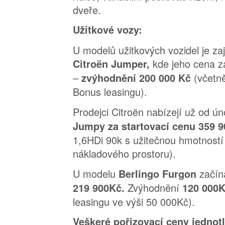
dveře.
Užitkové vozy:
U modelů užitkových vozidel je z
kde jeho cena z
Citroën Jumper,
–
(včetně
zvýhodnění 200 000 Kč
Bonus leasingu).
Prodejci Citroën nabízejí už od ú
Jumpy za startovací cenu 359 
1,6HDi 90k s užitečnou hmotnost
nákladového prostoru).
U modelu
začína
Berlingo Furgon
Zvýhodnění
219 900Kč.
120 000
leasingu ve výši 50 000Kč).
Veškeré pořizovací ceny jednot