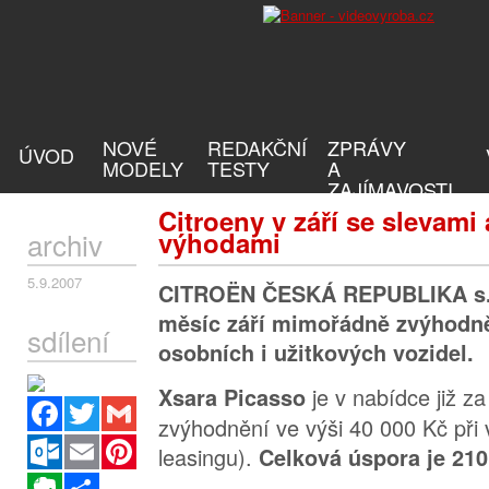
NOVÉ
REDAKČNÍ
ZPRÁVY
ÚVOD
MODELY
TESTY
A
ZAJÍMAVOSTI
Citroeny v září se slevami 
archiv
výhodami
5.9.2007
CITROËN ČESKÁ REPUBLIKA s.r.o
měsíc září mimořádně zvýhodn
sdílení
osobních i užitkových vozidel.
je v nabídce již z
Xsara Picasso
Facebook
Twitter
Gmail
zvýhodnění ve výši 40 000 Kč při 
Outlook.com
Email
Pinterest
leasingu).
Celková úspora je 210
Evernote
Sdílet