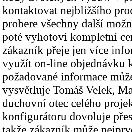
kontaktovat nejbližšího pro
probere všechny další možno
poté vyhotoví kompletní c
zákazník přeje jen více in
využít on-line objednávku k
požadované informace může
vysvětluje Tomáš Velek, M
duchovní otec celého proje
konfigurátoru dovoluje pře
takže zákazník může nejprve