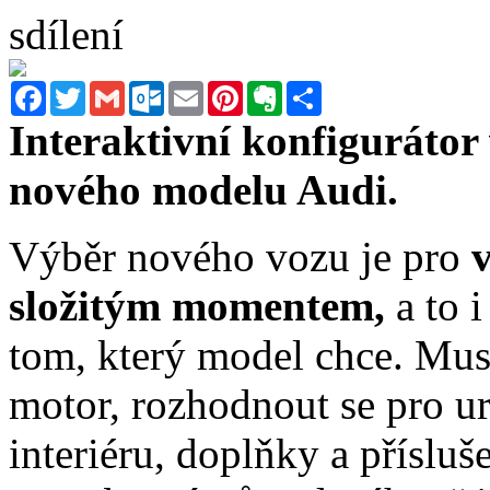
sdílení
Facebook
Twitter
Gmail
Outlook.com
Email
Pinterest
Evernote
Sdílet
Interaktivní konfiguráto
nového modelu Audi.
Výběr nového vozu je pro
v
složitým momentem,
a to 
tom, který model chce. Musí
motor, rozhodnout se pro ur
interiéru, doplňky a přísluš