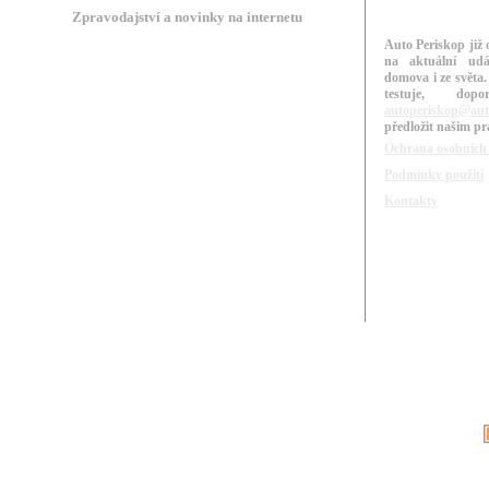
Zpravodajství a novinky na internetu
Auto Periskop již 
na aktuální udá
domova i ze světa.
testuje, do
autoperiskop@aut
předložit našim p
Ochrana osobních
Podmínky použití
Kontakty