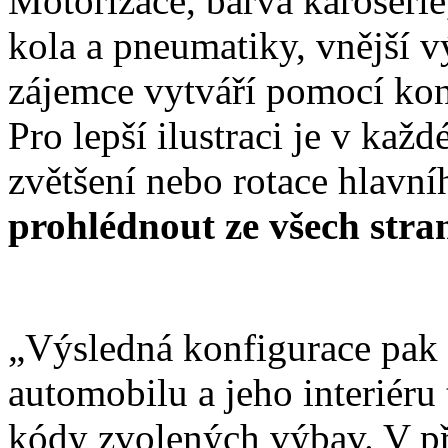
Motorizace, barva karoserie
kola a pneumatiky, vnější 
zájemce vytváří pomocí ko
Pro lepší ilustraci je v kaž
zvětšení nebo rotace hlavn
prohlédnout ze všech stra
„Výsledná konfigurace pak
automobilu a jeho interiéru
kódy zvolených výbav. V př