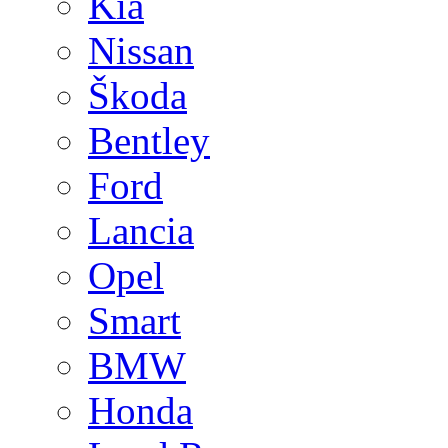
Kia
Nissan
Škoda
Bentley
Ford
Lancia
Opel
Smart
BMW
Honda