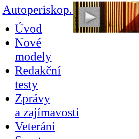
Autoperiskop.cz – Výjimeč
Přejít
Úvod
k
obsahu
Nové
webu
modely
Redakční
testy
Zprávy
a zajímavosti
Veteráni