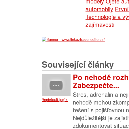
modely
Ojeté au
automobily
První
Technologie a vý
zajímavosti
Související články
Po nehodě rozh
Zabezpečte...
Stres, adrenalin a nej
/hqdefault.jpg">
nehodě mohou zkompl
řešení s pojišťovnou n
Nejdůležitější je zajis
zdokumentovat situaci 