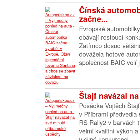
Čínská automob
začne...
Evropské automobilky 
obávají rostoucí konk
Zatímco dosud většin
dovážela hotové autom
společnost BAIC volí ji
Štajf navázal na
Posádka Vojtěch Štajf
v Příbrami předvedla
RS Rally2 v barvách 
velmi kvalitní výkon a
v silné konkurenci...