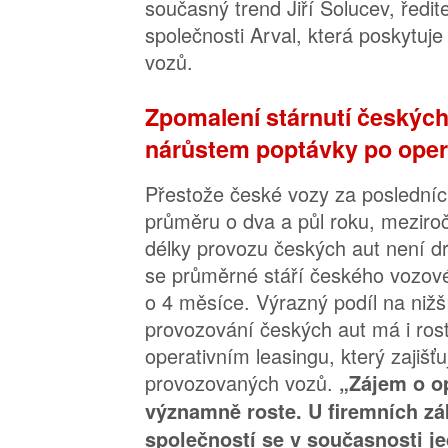
současný trend Jiří Solucev, ředite
společnosti Arval, která poskytuje
vozů.
Zpomalení stárnutí českých
nárůstem poptávky po oper
Přestože české vozy za posledních
průměru o dva a půl roku, meziro
délky provozu českých aut není d
se průměrné stáří českého vozové
o 4 měsíce. Výrazný podíl na niž
provozování českých aut má i ros
operativním leasingu, který zajišť
provozovaných vozů.
„Zájem o op
významně roste. U firemních zá
společností se v současnosti j