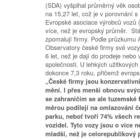
(SDA) vyšplhal průměrný věk oso
na 15,27 let, což je v porovnání s
Evropské asociace výrobců vozů (
více, než je evropský průměr. Stá
zpomalují firmy. Podle průzkumu A
Observatory české firmy své vozy
6 let, než je dají do prodeje nebo 
společnosti. U lehkých užitkových 
dokonce 7,3 roku, přičemž evropsk
„České firmy jsou konzervativní
mění. I přes menší obnovu svých
se zahraničím se ale tuzemské 
měrou podílejí na omlazování 
parku, neboť tvoří 74% všech r
vozidel. Tyto vozy jsou o více n
mladší, než je celorepublikový 