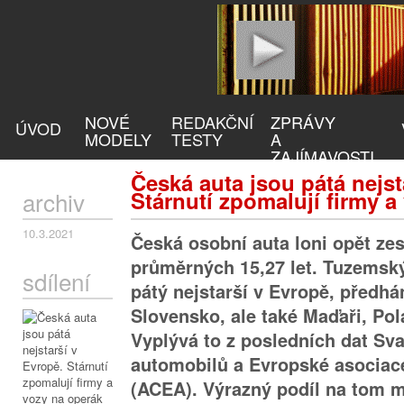
NOVÉ
REDAKČNÍ
ZPRÁVY
ÚVOD
MODELY
TESTY
A
ZAJÍMAVOSTI
Česká auta jsou pátá nejst
archiv
Stárnutí zpomalují firmy a
10.3.2021
Česká osobní auta loni opět zes
průměrných 15,27 let. Tuzemský
sdílení
pátý nejstarší v Evropě, předhá
Slovensko, ale také Maďaři, Polá
Vyplývá to z posledních dat Sv
automobilů a Evropské asociac
(ACEA). Výrazný podíl na tom m