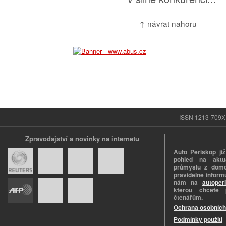
↑ návrat nahoru
ISSN 1213-709X |
Zpravodajství a novinky na internetu
Auto Periskop již
pohled na aktuá
průmyslu z domo
pravidelně informu
nám na
autoper
kterou chcete 
čtenářům.
Ochrana osobních
Podmínky použití