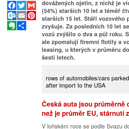
dovážených ojetin, z nichž je v
Facebook
Twitter
Gmail
(54%) starších 10 let a téměř čt
Outlook.com
Email
Pinterest
starších 15 let. Stáří vozového
Evernote
Sdílet
zvyšuje. Za posledních 10 let s
vozů zvýšilo o dva a půl roku. 
ale zpomalují firemní flotily a v
leasing, u kterých v průměru d
šesti letech.
rows of automobiles/cars parked 
after import to the USA
Česká auta jsou průměrně o 
než je průměr EU, stárnutí 
V loňském roce se podle Svazu d