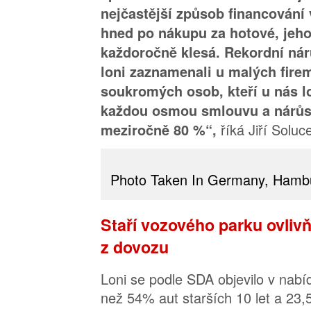
nejčastější způsob financování
hned po nákupu za hotové, jeho
každoročně klesá. Rekordní ná
loni zaznamenali u malých firem
soukromých osob, kteří u nás l
každou osmou smlouvu a nárůst
říká Jiří Soluc
meziročně 80 %“,
Photo Taken In Germany, Hamb
Staří vozového parku ovlivňu
z dovozu
Loni se podle SDA objevilo v nabí
než 54% aut starších 10 let a 23,