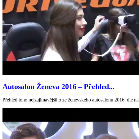
Autosalon Ženeva 2016 – Přehled...
Přehled toho nejzajímavějšího ze ženevského autosalonu 2016, dle n