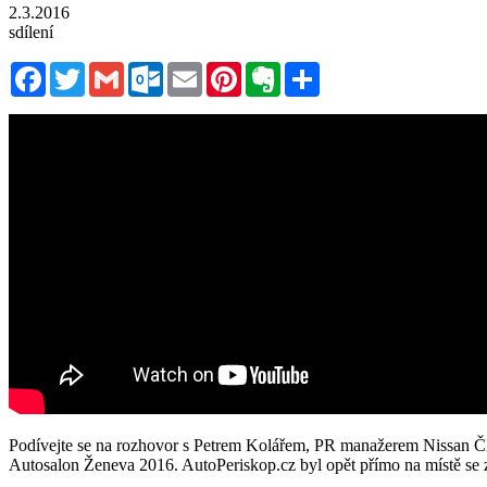
2.3.2016
sdílení
Facebook
Twitter
Gmail
Outlook.com
Email
Pinterest
Evernote
Sdílet
Podívejte se na rozhovor s Petrem Kolářem, PR manažerem Nissan ČR a
Autosalon Ženeva 2016. AutoPeriskop.cz byl opět přímo na místě 