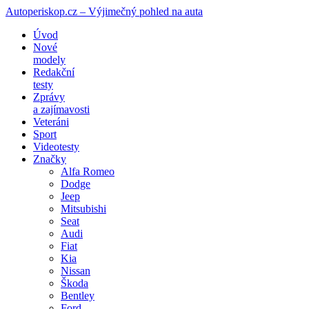
Autoperiskop.cz – Výjimečný pohled na auta
Přejít
Úvod
k
Nové
obsahu
modely
webu
Redakční
testy
Zprávy
a zajímavosti
Veteráni
Sport
Videotesty
Značky
Alfa Romeo
Dodge
Jeep
Mitsubishi
Seat
Audi
Fiat
Kia
Nissan
Škoda
Bentley
Ford