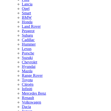
Lancia
Opel
Smart
BMW
Honda
Land Rover
Peugeot
Subaru
Cadillac
Hummer
Lexus
Porsche
Suzuki
Chevrolet
Hyundai
Mazda
Range Rover
Toyota
Citroën
Infiniti
Mercedes Benz
Renault
Volkswagen
Dacia