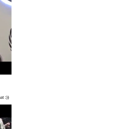
t :))