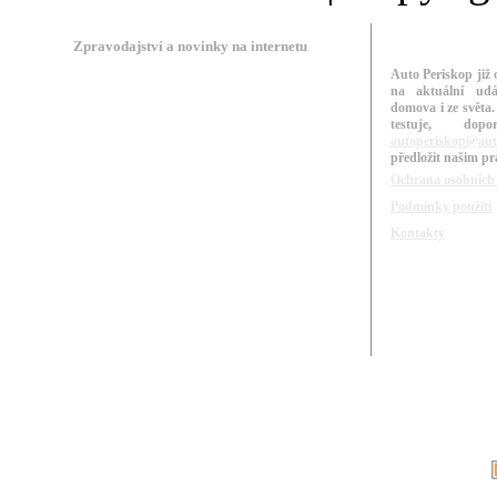
Zpravodajství a novinky na internetu
Auto Periskop již 
na aktuální udá
domova i ze světa.
testuje, do
autoperiskop@aut
předložit našim p
Ochrana osobních
Podmínky použití
Kontakty