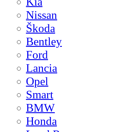
Kia
Nissan
Škoda
Bentley
Ford
Lancia
Opel
Smart
BMW
Honda