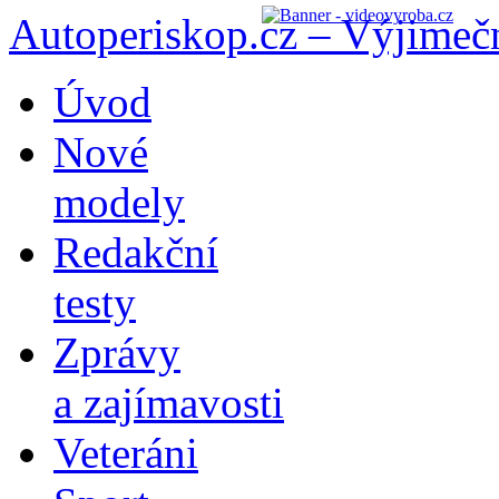
Autoperiskop.cz – Výjimeč
Přejít
Úvod
k
obsahu
Nové
webu
modely
Redakční
testy
Zprávy
a zajímavosti
Veteráni