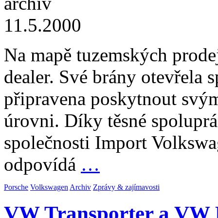
archiv
11.5.2000
Na mapě tuzemských prodej
dealer. Své brány otevřela s
připravena poskytnout svým
úrovni. Díky těsné spoluprá
společnosti Import Volkswag
odpovídá
…
Porsche
Volkswagen
Archiv
Zprávy & zajímavosti
VW Transporter a VW L