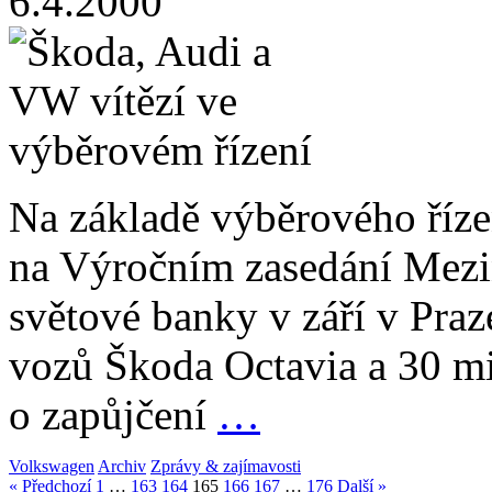
6.4.2000
Na základě výběrového říze
na Výročním zasedání Mezi
světové banky v září v Praz
vozů Škoda Octavia a 30 m
o zapůjčení
…
Volkswagen
Archiv
Zprávy & zajímavosti
« Předchozí
1
…
163
164
165
166
167
…
176
Další »