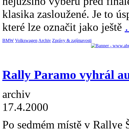
nejužšího výběru před finál
klasika zasloužené. Je to ú
které lze označit jako ještě
BMW
Volkswagen
Archiv
Zprávy & zajímavosti
Rally Paramo vyhrál a
archiv
17.4.2000
Po sedmém místě v Rallye Š