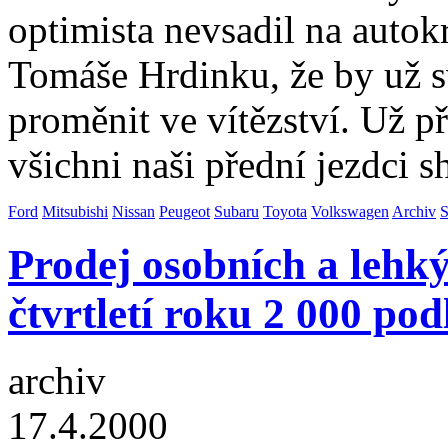
optimista nevsadil na auto
Tomáše Hrdinku, že by už sv
proměnit ve vítězství. Už p
všichni naši přední jezdci s
Ford
Mitsubishi
Nissan
Peugeot
Subaru
Toyota
Volkswagen
Archiv
S
Prodej osobních a lehký
čtvrtletí roku 2 000 po
archiv
17.4.2000