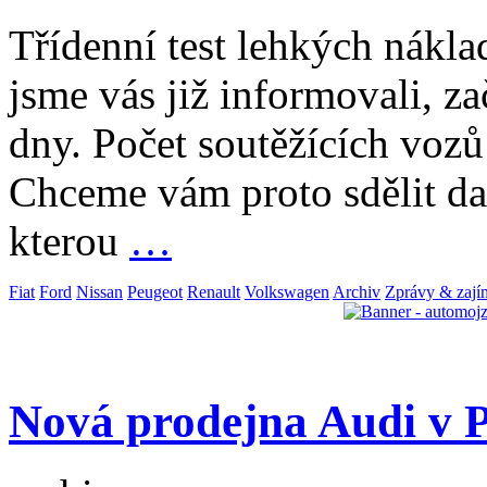
Třídenní test lehkých nákla
jsme vás již informovali, zač
dny. Počet soutěžících vozů 
Chceme vám proto sdělit dal
kterou
…
Fiat
Ford
Nissan
Peugeot
Renault
Volkswagen
Archiv
Zprávy & zají
Nová prodejna Audi v P