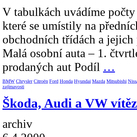
V tabulkách uvádíme počty
které se umístily na přední
obchodních třídách a jejich 
Malá osobní auta – 1. čtvrt
prodaných aut Podíl
…
BMW
Chrysler
Citroën
Ford
Honda
Hyundai
Mazda
Mitsubishi
Niss
zajímavosti
Škoda, Audi a VW vítěz
archiv